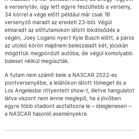
a versenytáv, úgy lett egyre feszültebb a verseny,
34 körrel a vége előtt például már csak 18
versenyző maradt az eredeti 23-ból. Végül
elmaradt az előfutamokon látott lökdösődés a
végén, Joey Logano nyert Kyle Busch előtt, a páros
az utolsó körön majdnem beleszaladt két, jócskán
mögöttük megpördült autóba, de végül komolyabb
baleset nélkül megúszták.
A futam nem számít bele a NASCAR 2022-es
pontversenyébe, a lelátókon látott tömeget és a
Los Angelesbe rittyentett show-t, illetve hangulatot
látva viszont nem lenne meglepő, ha a jövőben
egyre több stadiont aszfaltozna le – ideiglenesen –
a NASCAR hasonló eseményekre.