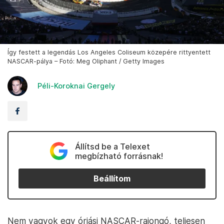
Így festett a legendás Los Angeles Coliseum közepére rittyentett
NASCAR-pálya – Fotó: Meg Oliphant / Getty Images
Péli-Koroknai Gergely
Állítsd be a Telexet
megbízható forrásnak!
Beállítom
Nem vagyok egy óriási NASCAR-rajongó, teljesen