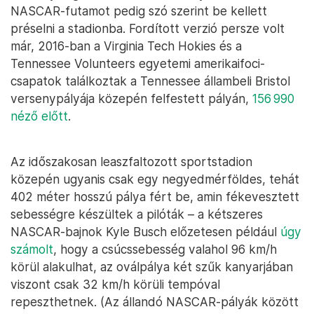
NASCAR-futamot pedig szó szerint be kellett
préselni a stadionba. Fordított verzió persze volt
már, 2016-ban a Virginia Tech Hokies és a
Tennessee Volunteers egyetemi amerikaifoci-
csapatok találkoztak a Tennessee állambeli Bristol
versenypályája közepén felfestett pályán,
156 990
néző előtt
.
Az időszakosan leaszfaltozott sportstadion
közepén ugyanis csak egy negyedmérföldes, tehát
402 méter hosszú pálya fért be, amin fékevesztett
sebességre készültek a pilóták – a kétszeres
NASCAR-bajnok Kyle Busch előzetesen például
úgy
számolt
, hogy a csúcssebesség valahol 96 km/h
körül alakulhat, az oválpálya két szűk kanyarjában
viszont csak 32 km/h körüli tempóval
repeszthetnek. (Az állandó NASCAR-pályák között