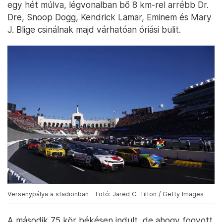
egy hét múlva, légvonalban bő 8 km-rel arrébb Dr.
Dre, Snoop Dogg, Kendrick Lamar, Eminem és Mary
J. Blige csinálnak majd várhatóan óriási bulit.
Versenypálya a stadionban – Fotó: Jared C. Tilton / Getty Images
A második 75 kör békésen indult, de ahogy fogyott