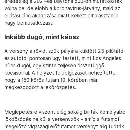
eredetileg a 2021-es Daytona 500-on mutatkoztak
volna be, de előbb a koronavírus-járvány, majd az
ellátási lánc akadozása miatt kellett elhalasztani a
nagy bemutatkozást.
Inkább dugó, mint káosz
A verseny a rövid, szűk pályára küldött 23 pilótától
és autótól pontosan úgy festett, mint Los Angeles
híres dugói, egy szinte teljesen összefüggő
kocsisorral. A helyzet feldolgozását nehezítette,
hogy a 150 körös futam 19. körében már
megkezdődött a lekörözgetés.
Meglepetésre viszont elég sokáig bírták komolyabb
lökdösődés nélkül a versenyzők – amíg a futamot
megelőző vigaszági előfutamot versenyt alig tudták