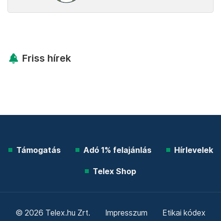
Friss hírek
Támogatás
Adó 1% felajánlás
Hírlevelek
Telex Shop
© 2026 Telex.hu Zrt.
Impresszum
Etikai kódex