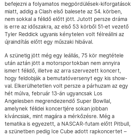
befejezni a folyamatos megpördülések-kiforgatások
miatt, addig a Clash első balesete az 54. körben,
nem sokkal a félidő előtt jött. Jutott persze dráma
is erre az időszakra, az első 53 körből 51-et vezető
Tyler Reddick ugyanis kénytelen volt félreállni az
újraindítás előtt egy műszaki hibával.
A szünetig jött még egy leállás, 75 kör megtétele
után aztán jött a motorsportokban nem annyira
ismert félidő, illetve az arra szervezett koncert,
hogy feldobják a bemutatóversenyt egy kis show-
val. Elkerülhetetlen volt persze a párhuzam az egy
hét múlva, február 13-án ugyancsak Los
Angelesben megrendezendő Super Bowllal,
amelynek félidei koncertjére sokan jobban
kíváncsiak, mint magára a mérkőzésre. Még a
tematika is egyezett, a NASCAR-futam előtt Pitbull,
a szünetben pedig Ice Cube adott rapkoncertet –