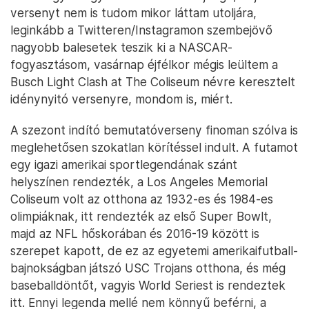
versenyt nem is tudom mikor láttam utoljára,
leginkább a Twitteren/Instagramon szembejövő
nagyobb balesetek teszik ki a NASCAR-
fogyasztásom, vasárnap éjfélkor mégis leültem a
Busch Light Clash at The Coliseum névre keresztelt
idénynyitó versenyre, mondom is, miért.
A szezont indító bemutatóverseny finoman szólva is
meglehetősen szokatlan körítéssel indult. A futamot
egy igazi amerikai sportlegendának szánt
helyszínen rendezték, a Los Angeles Memorial
Coliseum volt az otthona az 1932-es és 1984-es
olimpiáknak, itt rendezték az első Super Bowlt,
majd az NFL hőskorában és 2016-19 között is
szerepet kapott, de ez az egyetemi amerikaifutball-
bajnokságban játszó USC Trojans otthona, és még
baseballdöntőt, vagyis World Seriest is rendeztek
itt. Ennyi legenda mellé nem könnyű beférni, a