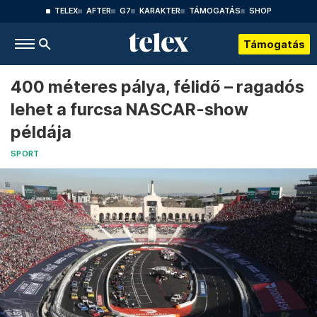
TELEX
AFTER
G7
KARAKTER
TÁMOGATÁS
SHOP
Támogatás
400 méteres pálya, félidő – ragadós
lehet a furcsa NASCAR-show
példája
SPORT