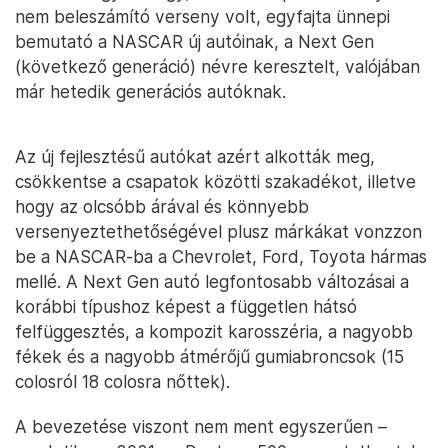
nem beleszámító verseny volt, egyfajta ünnepi
bemutató a NASCAR új autóinak, a Next Gen
(következő generáció) névre keresztelt, valójában
már hetedik generációs autóknak.
Az új fejlesztésű autókat azért alkották meg,
csökkentse a csapatok közötti szakadékot, illetve
hogy az olcsóbb árával és könnyebb
versenyeztethetőségével plusz márkákat vonzzon
be a NASCAR-ba a Chevrolet, Ford, Toyota hármas
mellé. A Next Gen autó legfontosabb változásai a
korábbi típushoz képest a független hátsó
felfüggesztés, a kompozit karosszéria, a nagyobb
fékek és a nagyobb átmérőjű gumiabroncsok (15
colosról 18 colosra nőttek).
A bevezetése viszont nem ment egyszerűen –