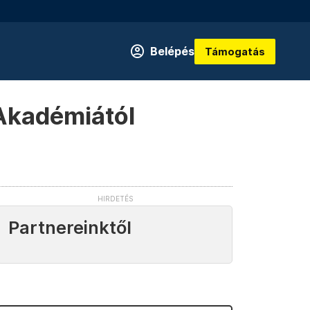
Belépés
Támogatás
 Akadémiától
Partnereinktől