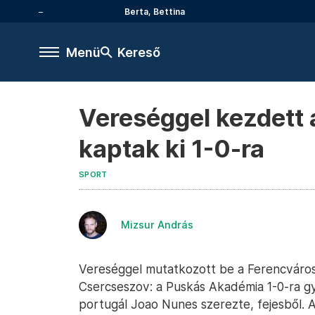
Berta, Bettina
Menü
Kereső
Vereséggel kezdett 
kaptak ki 1-0-ra
SPORT
Mizsur András
Vereséggel mutatkozott be a Ferencváros 
Csercseszov: a Puskás Akadémia 1-0-ra győ
portugál Joao Nunes szerezte, fejesből. A 