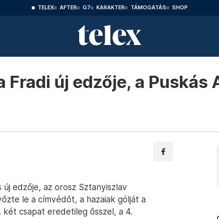
TELEX
AFTER
G7
KARAKTER
TÁMOGATÁS
SHOP
a Fradi új edzője, a Puskás
új edzője, az orosz Sztanyiszlav
zte le a címvédőt, a hazaiak gólját a
két csapat eredetileg ősszel, a 4.