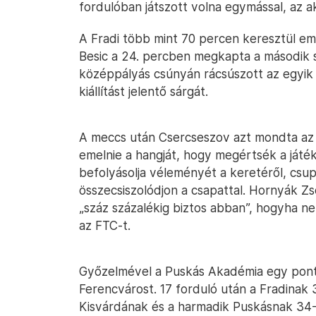
fordulóban játszott volna egymással, az 
A Fradi több mint 70 percen keresztül e
Besic a 24. percben megkapta a második sár
középpályás csúnyán rácsúszott az egyik f
kiállítást jelentő sárgát.
A meccs után Csercseszov azt mondta a
emelnie a hangját, hogy megértsék a játék
befolyásolja véleményét a keretéről, cs
összecsiszolódjon a csapattal. Hornyák Zs
„száz százalékig biztos abban”, hogyha n
az FTC-t.
Győzelmével a Puskás Akadémia egy pontr
Ferencvárost. 17 forduló után a Fradinak 
Kisvárdának és a harmadik Puskásnak 34