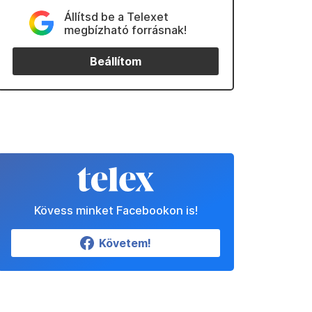
Állítsd be a Telexet
megbízható forrásnak!
Beállítom
Kövess minket Facebookon is!
Követem!