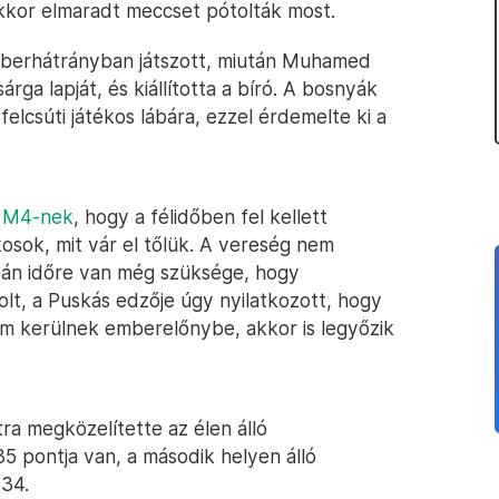
akkor elmaradt meccset pótolták most.
mberhátrányban játszott, miután Muhamed
ga lapját, és kiállította a bíró. A bosnyák
elcsúti játékos lábára, ezzel érdemelte ki a
z
M4-nek
, hogy a félidőben fel kellett
osok, mit vár el tőlük. A vereség nem
upán időre van még szüksége, hogy
olt, a Puskás edzője úgy nyilatkozott, hogy
em kerülnek emberelőnybe, akkor is legyőzik
a megközelítette az élen álló
35 pontja van, a második helyen álló
-34.