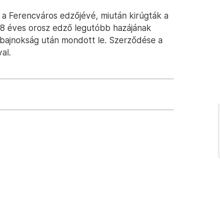
a Ferencváros edzőjévé, miután kirúgták a
58 éves orosz edző legutóbb hazájának
pa-bajnokság után mondott le. Szerződése a
al.