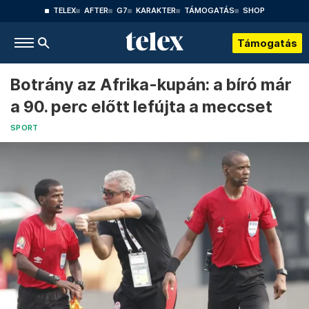
TELEX
AFTER
G7
KARAKTER
TÁMOGATÁS
SHOP
Támogatás
Botrány az Afrika-kupán: a bíró már
a 90. perc előtt lefújta a meccset
SPORT