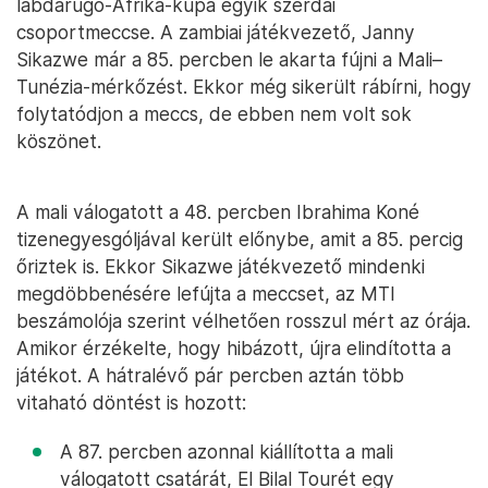
labdarúgó-Afrika-kupa egyik szerdai
csoportmeccse. A zambiai játékvezető, Janny
Sikazwe már a 85. percben le akarta fújni a Mali–
Tunézia-mérkőzést. Ekkor még sikerült rábírni, hogy
folytatódjon a meccs, de ebben nem volt sok
köszönet.
A mali válogatott a 48. percben Ibrahima Koné
tizenegyesgóljával került előnybe, amit a 85. percig
őriztek is. Ekkor Sikazwe játékvezető mindenki
megdöbbenésére lefújta a meccset, az MTI
beszámolója szerint vélhetően rosszul mért az órája.
Amikor érzékelte, hogy hibázott, újra elindította a
játékot. A hátralévő pár percben aztán több
vitaható döntést is hozott:
A 87. percben azonnal kiállította a mali
válogatott csatárát, El Bilal Tourét egy