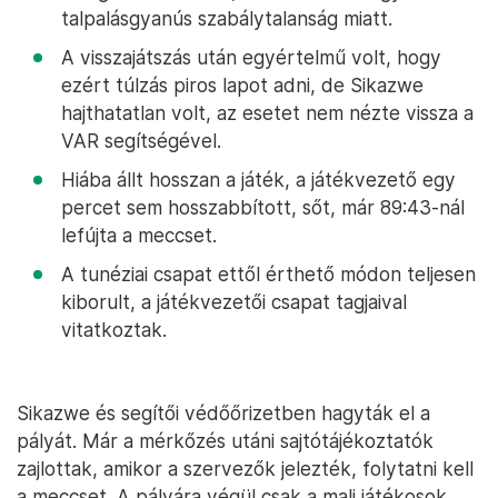
talpalásgyanús szabálytalanság miatt.
A visszajátszás után egyértelmű volt, hogy
ezért túlzás piros lapot adni, de Sikazwe
hajthatatlan volt, az esetet nem nézte vissza a
VAR segítségével.
Hiába állt hosszan a játék, a játékvezető egy
percet sem hosszabbított, sőt, már 89:43-nál
lefújta a meccset.
A tunéziai csapat ettől érthető módon teljesen
kiborult, a játékvezetői csapat tagjaival
vitatkoztak.
Sikazwe és segítői védőőrizetben hagyták el a
pályát. Már a mérkőzés utáni sajtótájékoztatók
zajlottak, amikor a szervezők jelezték, folytatni kell
a meccset. A pályára végül csak a mali játékosok