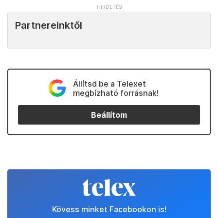
Partnereinktől
Állítsd be a Telexet
megbízható forrásnak!
Beállítom
Kövess minket Facebookon is!