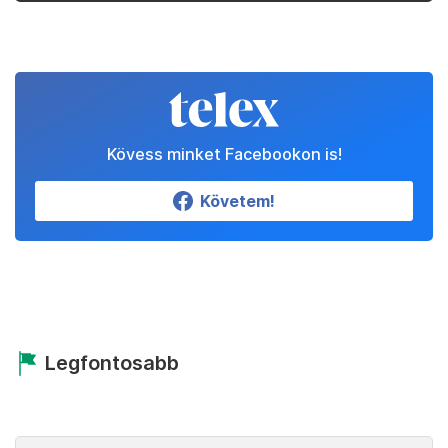
Kövess minket Facebookon is!
Követem!
Legfontosabb