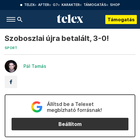
TELEX
AFTER
G7
KARAKTER
TÁMOGATÁS
SHOP
Támogatás
Szoboszlai újra betalált, 3-0!
SPORT
Pál Tamás
Állítsd be a Telexet
megbízható forrásnak!
Beállítom