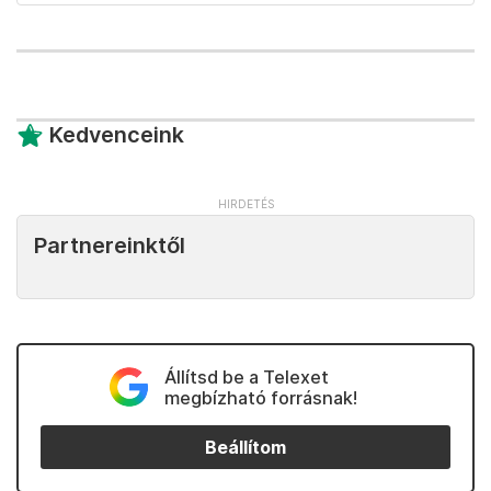
Kedvenceink
Partnereinktől
Állítsd be a Telexet
megbízható forrásnak!
Beállítom