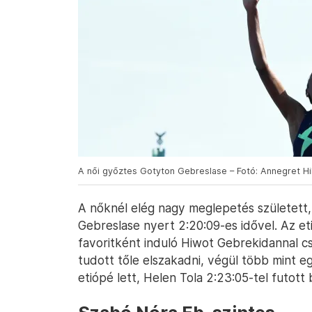
A női győztes Gotyton Gebreslase – Fotó: Annegret Hi
A nőknél elég nagy meglepetés született, 
Gebreslase nyert 2:20:09-es idővel. Az et
favoritként induló Hiwot Gebrekidannal c
tudott tőle elszakadni, végül több mint e
etiópé lett, Helen Tola 2:23:05-tel futott 