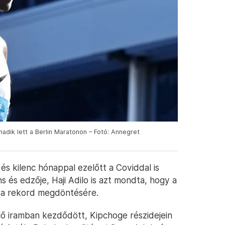
dik lett a Berlin Maratonon – Fotó: Annegret
és kilenc hónappal ezelőtt a Coviddal is
s edzője, Haji Adilo is azt mondta, hogy a
t a rekord megdöntésére.
lő iramban kezdődött, Kipchoge részidejein