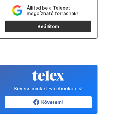
Állítsd be a Telexet
megbízható forrásnak!
Beállítom
Kövess minket Facebookon is!
Követem!