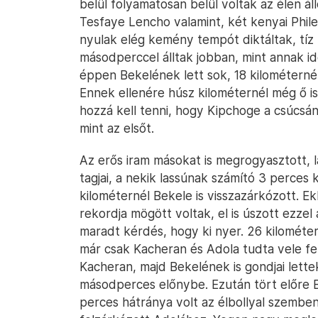
belül folyamatosan belül voltak az élen ál
Tesfaye Lencho valamint, két kenyai Phi
nyulak elég kemény tempót diktáltak, tíz 
másodperccel álltak jobban, mint annak i
éppen Bekelének lett sok, 18 kilométernél
Ennek ellenére húsz kilométernél még ő is 
hozzá kell tenni, hogy Kipchoge a csúcsá
mint az elsőt.
Az erős iram másokat is megrogyasztott, 
tagjai, a nekik lassúnak számító 3 perces 
kilométernél Bekele is visszazárkózott. 
rekordja mögött voltak, el is úszott ezzel
maradt kérdés, hogy ki nyer. 26 kilométer 
már csak Kacheran és Adola tudta vele fel
Kacheran, majd Bekelének is gondjai lett
másodperces előnybe. Ezután tört előre 
perces hátránya volt az élbollyal szembe