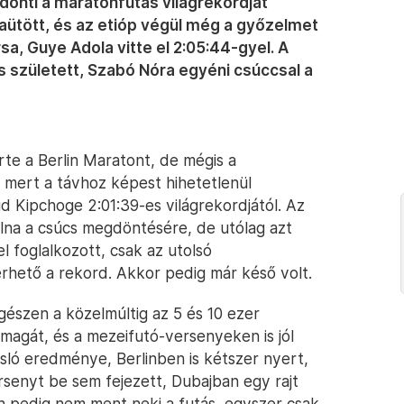
dönti a maratonfutás világrekordját
zaütött, és az etióp végül még a győzelmet
rsa, Guye Adola vitte el 2:05:44-gyel. A
 született, Szabó Nóra egyéni csúccsal a
e a Berlin Maratont, de mégis a
mert a távhoz képest hihetetlenül
d Kipchoge 2:01:39-es világrekordjától. Az
olna a csúcs megdöntésére, de utólag azt
 foglalkozott, csak az utolsó
rhető a rekord. Akkor pedig már késő volt.
egészen a közelmúltig az 5 és 10 ezer
magát, és a mezeifutó-versenyeken is jól
sló eredménye, Berlinben is kétszer nyert,
rsenyt be sem fejezett, Dubajban egy rajt
an pedig nem ment neki a futás, egyszer csak