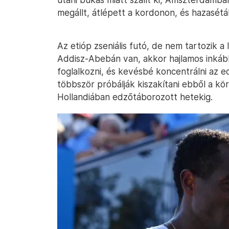
megállt, átlépett a kordonon, és hazasétál
Az etióp zseniális futó, de nem tartozik 
Addisz-Abebán van, akkor hajlamos inkább
foglalkozni, és kevésbé koncentrálni az e
többször próbálják kiszakítani ebből a kö
Hollandiában edzőtáborozott hetekig.