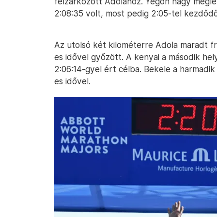
felzárkózott Adolához. Yegon nagy meglep
2:08:35 volt, most pedig 2:05-tel kezdődő
Az utolsó két kilométerre Adola maradt fr
es idővel győzött. A kenyai a második hel
2:06:14-gyel ért célba. Bekele a harmadik 
es idővel.