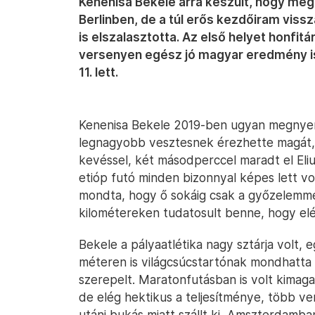
Kenenisa Bekele arra készült, hogy meg
Berlinben, de a túl erős kezdőiram viss
is elszalasztotta. Az első helyet honfitá
versenyen egész jó magyar eredmény is
11. lett.
Kenenisa Bekele 2019-ben ugyan megnyert
legnagyobb vesztesnek érezhette magát, 
kevéssel, két másodperccel maradt el Eliu
etióp futó minden bizonnyal képes lett v
mondta, hogy ő sokáig csak a győzelemmel
kilométereken tudatosult benne, hogy elé
Bekele a pályaatlétika nagy sztárja volt, 
méteren is világcsúcstartónak mondhatta 
szerepelt. Maratonfutásban is volt kimaga
de elég hektikus a teljesítménye, több ve
utáni bukás miatt szállt ki, Amszterdamb