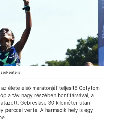
lse/Reuters
az élete első maratonját teljesítő Gotytom
ióp a táv nagy részében honfitársával, a
satázott. Gebreslase 30 kilométer után
gy perccel verte. A harmadik hely is egy
be.