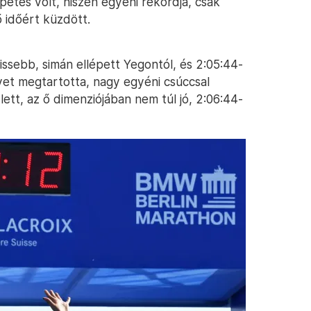
etés volt, hiszen egyéni rekordja, csak
 időért küzdött.
issebb, simán ellépett Yegontól, és 2:05:44-
yet megtartotta, nagy egyéni csúccsal
lett, az ő dimenziójában nem túl jó, 2:06:44-