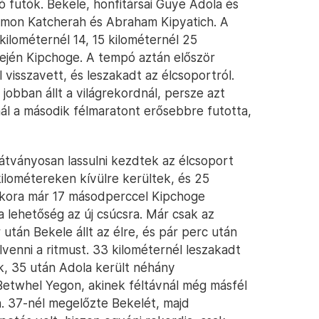
ló futók. Bekele, honfitársai Guye Adola és
lemon Katcherah és Abraham Kipyatich. A
kilométernél 14, 15 kilométernél 25
dején Kipchoge. A tempó aztán először
 visszavett, és leszakadt az élcsoportról.
jobban állt a világrekordnál, persze azt
nál a második félmaratont erősebbre futotta,
látványosan lassulni kezdtek az élcsoport
kilométereken kívülre kerültek, és 25
Ekkora már 17 másodperccel Kipchoge
 a lehetőség az új csúcsra. Már csak az
után Bekele állt az élre, és pár perc után
venni a ritmust. 33 kilométernél leszakadt
ek, 35 után Adola került néhány
Betwhel Yegon, akinek féltávnál még másfél
n. 37-nél megelőzte Bekelét, majd