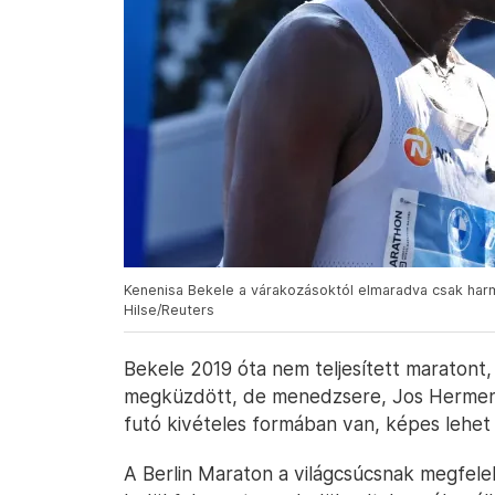
Kenenisa Bekele a várakozásoktól elmaradva csak harma
Hilse/Reuters
Bekele 2019 óta nem teljesített maratont, 
megküzdött, de menedzsere, Jos Hermens é
futó kivételes formában van, képes lehe
A Berlin Maraton a világcsúcsnak megfele