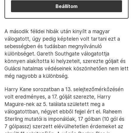
Beállítom
A második félidei hibák után kinyílt a magyar
válogatott, úgy pedig képtelen volt tartani ezt a
sebességben és tudásban megnyilvánuló
különbséget. Gareth Southgate válogatottja
könnyen alakította ki helyzeteit, szerezte góljait és
Gulácsi hatalmas védéseinek köszönhetően nem lett
még nagyobb a különbség.
Harry Kane sorozatban a 13. selejtezőmérkőzésén
volt eredményes, a 17. gólját szerezte, Harry
Maguire-nek az 5. találata született meg a
válogatottban, négyet ebből fejjel ért el. Raheem
Sterling mutatói is imponálóak, 17 gólban (10 gól és
7 gólpassz) szerzett elévülhetetlen érdemeket az