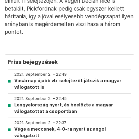
elmúlt 11 selejtezőjén. A végén Declan Rice is
betalált, Pickfordnak pedig csak egyszer kellett
hárítania, így a jóval esélyesebb vendégcsapat ilyen
arányban is megérdemelten viszi haza a három
pontot.
Friss bejegyzések
2021. September 2. – 22:49
Vasárnap újabb vb-selejtezőt játszik a magyar
válogatott is
2021. September 2. – 22:45
Lengyelország nyert, és beelőzte a magyar
válogatottat a csoportban
2021. September 2. – 22:37
Vége a meccsnek, 4-0-ra nyert az angol
válogatott