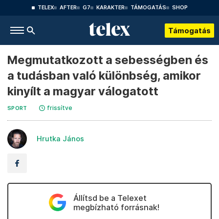
TELEX
AFTER
G7
KARAKTER
TÁMOGATÁS
SHOP
Támogatás
Megmutatkozott a sebességben és
a tudásban való különbség, amikor
kinyílt a magyar válogatott
frissítve
SPORT
Hrutka János
Állítsd be a Telexet
megbízható forrásnak!