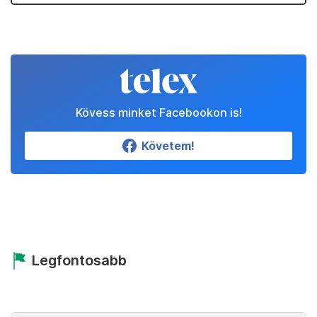
Kövess minket Facebookon is!
Követem!
Legfontosabb