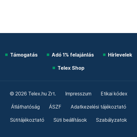
Támogatás
Adó 1% felajánlás
Hírlevelek
Telex Shop
© 2026 Telex.hu Zrt.
Impresszum
Etikai kódex
Átláthatóság
ÁSZF
Adatkezelési tájékoztató
Sütitájékoztató
Süti beállítások
Szabályzatok
Kommentelési szabályzat
Telex Sales