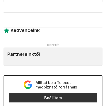
Kedvenceink
Partnereinktől
Állítsd be a Telexet
megbízható forrásnak!
Beállítom