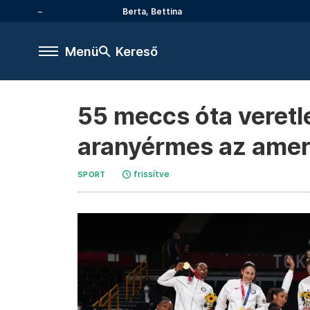
Berta, Bettina
Menü
Kereső
55 meccs óta veretl
aranyérmes az ameri
frissítve
SPORT