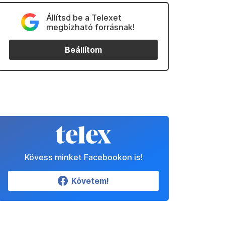
Állítsd be a Telexet
megbízható forrásnak!
Beállítom
Kövess minket Facebookon is!
Követem!