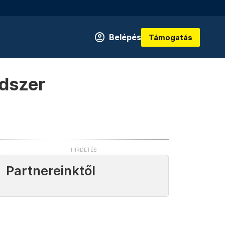
Belépés
Támogatás
edszer
Partnereinktől