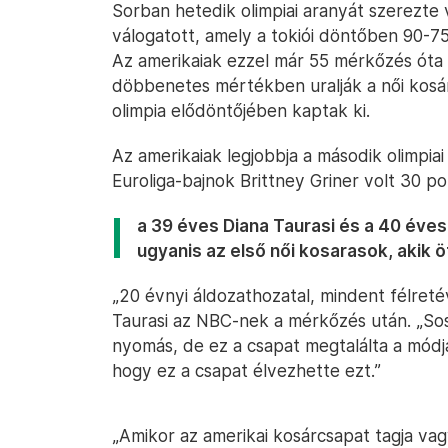
Sorban hetedik olimpiai aranyát szerezte 
válogatott, amely a tokiói döntőben 90-75
Az amerikaiak ezzel már 55 mérkőzés óta 
döbbenetes mértékben uralják a női kosá
olimpia elődöntőjében kaptak ki.
Az amerikaiak legjobbja a második olimpia
Euroliga-bajnok Brittney Griner volt 30 po
a 39 éves Diana Taurasi és a 40 éves 
ugyanis az első női kosarasok, akik ö
„20 évnyi áldozathozatal, mindent félret
Taurasi az NBC-nek a mérkőzés után. „So
nyomás, de ez a csapat megtalálta a módj
hogy ez a csapat élvezhette ezt.”
„Amikor az amerikai kosárcsapat tagja va