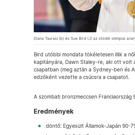
Diana Taurasi (b) és Sue Bird (J) az ötödik olimpiai ara
Bird utóbbi mondata tökéletesen illik a nő
kapitányára, Dawn Staley-re, aki ott volt 
csapatban (meg aztán a Sydney-ben és At
edzőként vezette a csúcsra a csapatot.
A szombati bronzmeccsen Franciaország 91
Eredmények
döntő: Egyesült Államok-Japán 90-75 