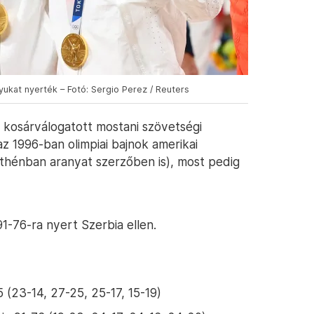
nyukat nyerték – Fotó: Sergio Perez / Reuters
i kosárválogatott mostani szövetségi
az 1996-ban olimpiai bajnok amerikai
hénban aranyat szerzőben is), most pedig
-76-ra nyert Szerbia ellen.
(23-14, 27-25, 25-17, 15-19)