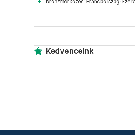
bronzmérkőzés: Franciaország-Szerbi
Kedvenceink