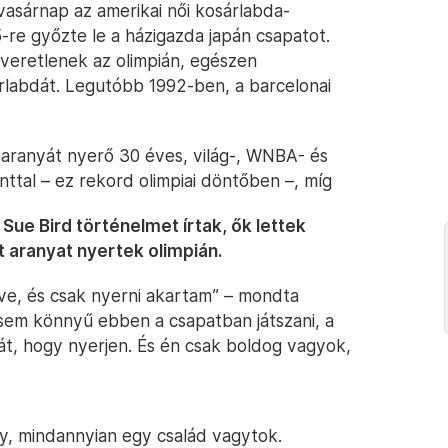
vasárnap az amerikai női kosárlabda-
-re győzte le a házigazda japán csapatot.
veretlenek az olimpián, egészen
rlabdát. Legutóbb 1992-ben, a barcelonai
i aranyát nyerő 30 éves, világ-, WNBA- és
nttal – ez rekord olimpiai döntőben –, míg
Sue Bird történelmet írtak, ők lettek
t aranyat nyertek olimpián.
éve, és csak nyerni akartam” – mondta
sem könnyű ebben a csapatban játszani, a
át, hogy nyerjen. És én csak boldog vagyok,
gy, mindannyian egy család vagytok.