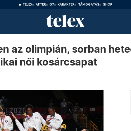
TELEX
AFTER
G7
KARAKTER
TÁMOGATÁS
SHOP
en az olimpián, sorban het
kai női kosárcsapat