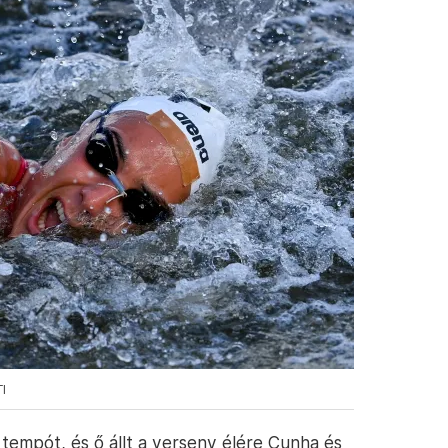
I
tempót, és ő állt a verseny élére Cunha és