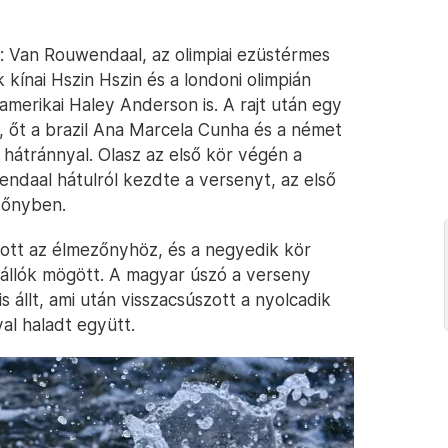
: Van Rouwendaal, az olimpiai ezüstérmes
k kínai Hszin Hszin és a londoni olimpián
merikai Haley Anderson is. A rajt után egy
re, őt a brazil Ana Marcela Cunha és a német
átránnyal. Olasz az első kör végén a
ndaal hátulról kezdte a versenyt, az első
zőnyben.
zott az élmezőnyhöz, és a negyedik kör
 állók mögött. A magyar úszó a verseny
s állt, ami után visszacsúszott a nyolcadik
al haladt együtt.