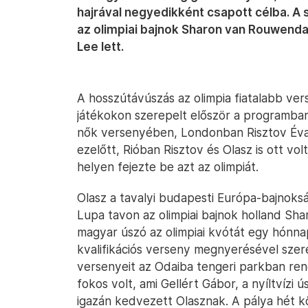
hajrával negyedikként csapott célba. A
az olimpiai bajnok Sharon van Rouwendaa
Lee lett.
A hosszútávúszás az olimpia fiatalabb ver
játékokon szerepelt először a programba
nők versenyében, Londonban Risztov Éva l
ezelőtt, Rióban Risztov és Olasz is ott vol
helyen fejezte be azt az olimpiát.
Olasz a tavalyi budapesti Európa-bajnok
Lupa tavon az olimpiai bajnok holland S
magyar úszó az olimpiai kvótát egy hónna
kvalifikációs verseny megnyerésével szerez
versenyeit az Odaiba tengeri parkban rend
fokos volt, ami Gellért Gábor, a nyíltvízi
igazán kedvezett Olasznak. A pálya hét kör