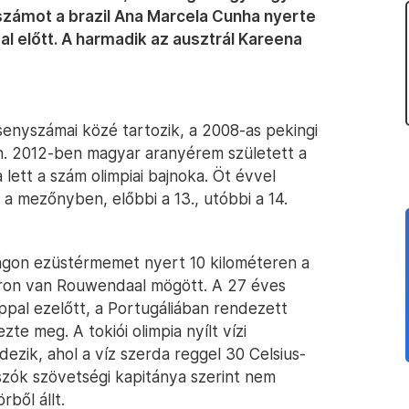
 számot a brazil Ana Marcela Cunha nyerte
l előtt. A harmadik az ausztrál Kareena
senyszámai közé tartozik, a 2008-as pekingi
n. 2012-ben magyar aranyérem született a
ett a szám olimpiai bajnoka. Öt évvel
t a mezőnyben, előbbi a 13., utóbbi a 14.
ságon ezüstérmemet nyert 10 kilométeren a
haron van Rouwendaal mögött. A 27 éves
ppal ezelőtt, a Portugáliában rendezett
te meg. A tokiói olimpia nyílt vízi
ezik, ahol a víz szerda reggel 30 Celsius-
 úszók szövetségi kapitánya szerint nem
ből állt.