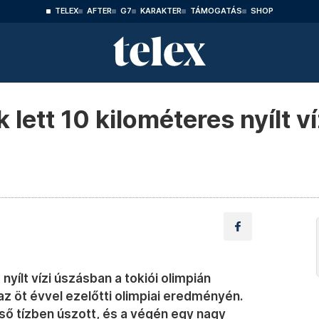
TELEX
AFTER
G7
KARAKTER
TÁMOGATÁS
SHOP
lett 10 kilométeres nyílt v
nyílt vízi úszásban a tokiói olimpián
t az öt évvel ezelőtti olimpiai eredményén.
ső tízben úszott, és a végén egy nagy