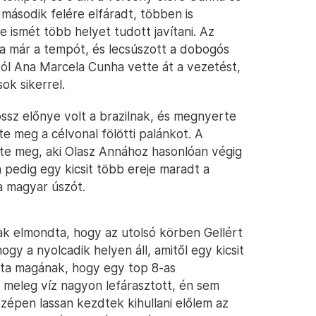
második felére elfáradt, többen is
 ismét több helyet tudott javítani. Az
ta már a tempót, és lecsúszott a dobogós
ól Ana Marcela Cunha vette át a vezetést,
ok sikerrel.
ssz előnye volt a brazilnak, és megnyerte
te meg a célvonal fölötti palánkot. A
te meg, aki Olasz Annához hasonlóan végig
 pedig egy kicsit több ereje maradt a
a magyar úszót.
k elmondta, hogy az utolsó körben Gellért
gy a nyolcadik helyen áll, amitől egy kicsit
ta magának, hogy egy top 8-as
 meleg víz nagyon lefárasztott, én sem
zépen lassan kezdtek kihullani előlem az