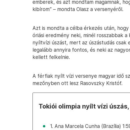
emberek, és azt mondtam magamnak, hogy
kibírom” – mondta Olasz a versenyéről.
Azt is mondta a célba érkezés után, hogy
óriási eredmény neki, minél rosszabbak a 
nyíltvízi úszást, mert az úszástudás csa
legalább annyira fontos, és neki az nagy
kellett felkelnie.
A férfiak nyílt vízi versenye magyar idő s
mezőnyben ott lesz Rasovszky Kristóf.
Tokiói olimpia nyílt vízi úszás,
1. Ana Marcela Cunha (Brazília) 1:5