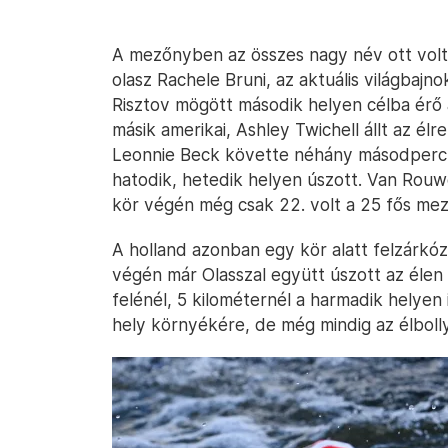
A mezőnyben az összes nagy név ott volt
olasz Rachele Bruni, az aktuális világbajno
Risztov mögött második helyen célba érő a
másik amerikai, Ashley Twichell állt az él
Leonnie Beck követte néhány másodperc h
hatodik, hetedik helyen úszott. Van Rouwe
kör végén még csak 22. volt a 25 fős me
A holland azonban egy kör alatt felzárkó
végén már Olasszal együtt úszott az élen
felénél, 5 kilométernél a harmadik helyen i
hely környékére, de még mindig az élbolly