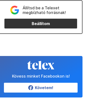
Állítsd be a Telexet
megbízható forrásnak!
Beállítom
Kövess minket Facebookon is!
Követem!