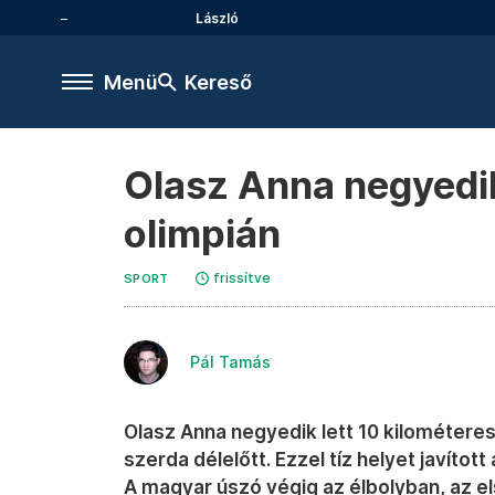
László
Menü
Kereső
Olasz Anna negyedik 
olimpián
frissítve
SPORT
Pál Tamás
Olasz Anna negyedik lett 10 kilométeres 
szerda délelőtt. Ezzel tíz helyet javítot
A magyar úszó végig az élbolyban, az el