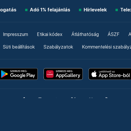
ogatás
Adó 1% felajánlás
Hírlevelek
Tele
Impresszum
Etikai kódex
Átláthatóság
ÁSZF
A
Süti beállítások
Szabályzatok
Kommentelési szabály