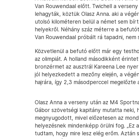
Van Rouwendaal előtt. Twichell a verseny 
lehagyták, köztük Olasz Anna. aki a végére
utolsó kilométeren belül a német sem bír
helyekről. Néhány száz méterre a befutót
Van Rouwendaal próbált rá tapadni, nem s
Közvetlenül a befutó előtt már egy testho
az olimpiát. A holland másodikként érintet
bronzérmet az ausztrál Kareena Lee nyer
jól helyezkedett a mezőny elején, a végén
hajrára, így 2,3 másodperccel megelőzte 
Olasz Anna a verseny után az M4 Sportna
Gábor szövetségi kapitány mutatta neki, ho
megnyugodott, mivel előzetesen az mond
helyezésnek mindenképp örülni fog. „Ez a
tudtam, hogy mire lesz elég erőm. Aztán s