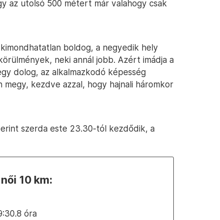
 az utolsó 500 métert már valahogy csak
 kimondhatatlan boldog, a negyedik hely
körülmények, neki annál jobb. Azért imádja a
k egy dolog, az alkalmazkodó képesség
on megy, kezdve azzal, hogy hajnali háromkor
zerint szerda este 23.30-tól kezdődik, a
 női 10 km:
9:30.8 óra