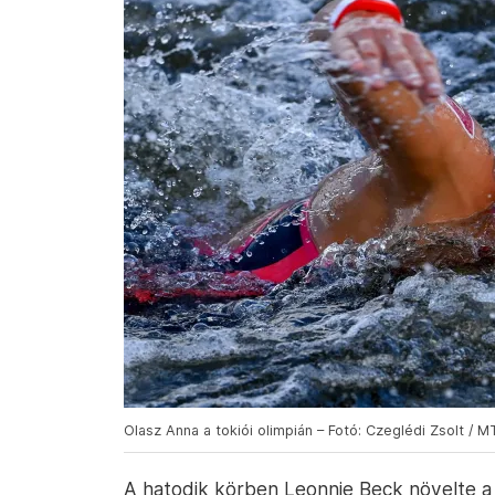
Olasz Anna a tokiói olimpián – Fotó: Czeglédi Zsolt / MT
A hatodik körben Leonnie Beck növelte a 