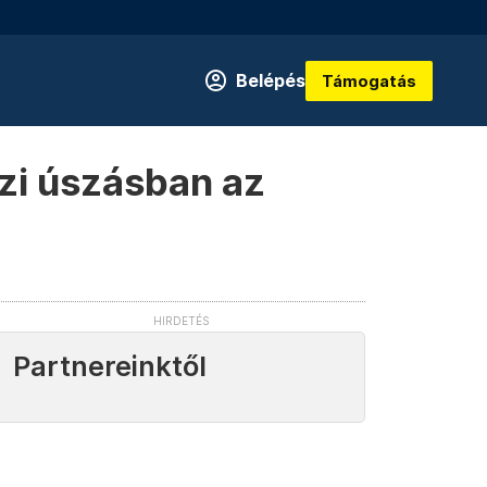
Belépés
Támogatás
ízi úszásban az
Partnereinktől