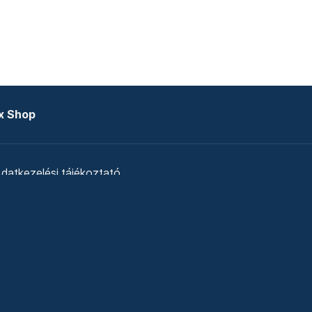
x Shop
datkezelési tájékoztató
zat
Telex Sales