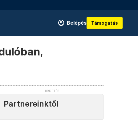
Belépés
Támogatás
rdulóban,
Partnereinktől