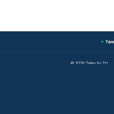
Tám
© 2026 Telex.hu Zrt.
Sütitájékoztató