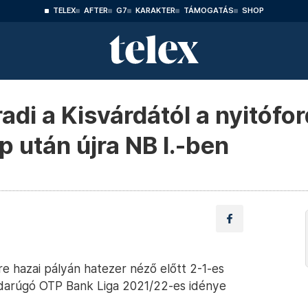
TELEX
AFTER
G7
KARAKTER
TÁMOGATÁS
SHOP
radi a Kisvárdától a nyitófo
után újra NB I.-ben
e hazai pályán hatezer néző előtt 2-1-es
bdarúgó OTP Bank Liga 2021/22-es idénye