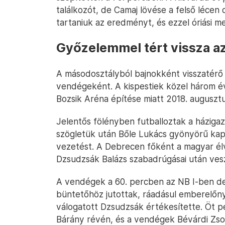
találkozót, de Camaj lövése a felső lécen
tartaniuk az eredményt, és ezzel óriási m
Győzelemmel tért vissza a
A másodosztályból bajnokként visszatér
vendégeként. A kispestiek közel három év 
Bozsik Aréna építése miatt 2018. augusztu
Jelentős fölényben futballoztak a házigaz
szögletük után Bőle Lukács gyönyörű kap
vezetést. A Debrecen főként a magyar él
Dzsudzsák Balázs szabadrúgásai után ves
A vendégek a 60. percben az NB I-ben 
büntetőhöz jutottak, ráadásul emberelőny
válogatott Dzsudzsák értékesítette. Öt p
Bárány révén, és a vendégek Bévárdi Z