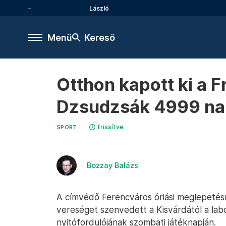
László
Menü
Kereső
Otthon kapott ki a F
Dzsudzsák 4999 nap 
frissítve
SPORT
Bozzay Balázs
A címvédő Ferencváros óriási meglepetésr
vereséget szenvedett a Kisvárdától a la
nyitófordulójának szombati játéknapján.