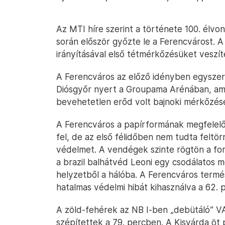
Az MTI híre szerint a története 100. élvon
során először győzte le a Ferencvárost. A
irányításával első tétmérkőzésüket veszíte
A Ferencváros az előző idényben egyszer 
Diósgyőr nyert a Groupama Arénában, am
bevehetetlen erőd volt bajnoki mérkőzés
A Ferencváros a papírformának megfelel
fel, de az első félidőben nem tudta feltör
védelmet. A vendégek szinte rögtön a fo
a brazil balhátvéd Leoni egy csodálatos m
helyzetből a hálóba. A Ferencváros term
hatalmas védelmi hibát kihasználva a 62. 
A zöld-fehérek az NB I-ben „debütáló” V
szépítettek a 79. percben. A Kisvárda öt p