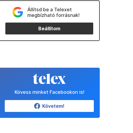
Állítsd be a Telexet
megbízható forrásnak!
Beállítom
Kövess minket Facebookon is!
Követem!