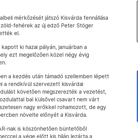
albeli mérkőzését játszó Kisvárda fennállása
 zöld-fehérek az új edző Peter Stöger
tték el.
kapott ki hazai pályán, januárban a
ely ezt megelőzően közel négy évig
en.
ően a kezdés után támadó szellemben lépett
ni a rendkívül szervezett kisvárdai
rdulást követően megszerezték a vezetést,
ozdulattal bal külsővel csavart nem várt
észetesen nagy erőkkel rohamozott, de egy
percben növelte előnyét a Kisvárda.
AR-nak is köszönhetően büntetőből
erccel a vége előtt kis híján lezárta a