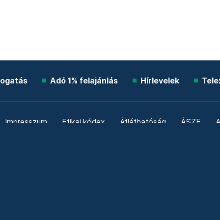
ogatás
Adó 1% felajánlás
Hírlevelek
Tele
Impresszum
Etikai kódex
Átláthatóság
ÁSZF
A
Süti beállítások
Szabályzatok
Kommentelési szabály