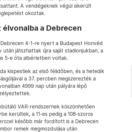
 csattant. A vendégeknek végül sikerült
eglepetést okoztak.
z élvonalba a Debrecen
ő Debrecen 4-1-re nyert a Budapest Honvéd
után játszhattak újra saját stadionjukban, a
s 5-e óta albérletben voltak.
da kispestiek az első félidőben, és a hetedik
ásgóljával a 37. percben megszerezték a
vonalban 4999 nap után pályára lépő
zélyeztettek.
debütáló VAR-rendszernek köszönhetően
be kerültek, a 11-es pedig a 108-szoros
erccel később már fordított is a Debrecen
sombor remek megmozdulása után