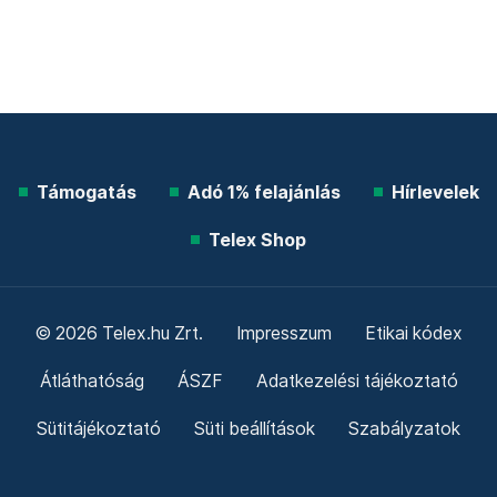
Támogatás
Adó 1% felajánlás
Hírlevelek
Telex Shop
© 2026 Telex.hu Zrt.
Impresszum
Etikai kódex
Átláthatóság
ÁSZF
Adatkezelési tájékoztató
Sütitájékoztató
Süti beállítások
Szabályzatok
Kommentelési szabályzat
Telex Sales