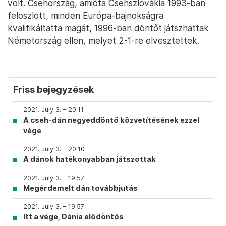
volt. Csehország, amióta Csehszlovákia 1993-ban
feloszlott, minden Európa-bajnokságra
kvalifikáltatta magát, 1996-ban döntőt játszhattak
Németország ellen, melyet 2-1-re elvesztettek.
Friss bejegyzések
2021. July 3. – 20:11
A cseh-dán negyeddöntő közvetítésének ezzel
vége
2021. July 3. – 20:10
A dánok hatékonyabban játszottak
2021. July 3. – 19:57
Megérdemelt dán továbbjutás
2021. July 3. – 19:57
Itt a vége, Dánia elődöntős