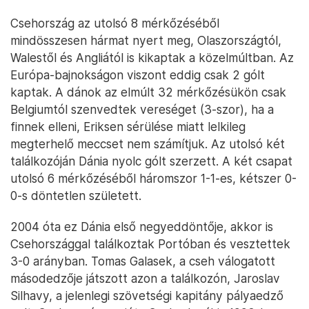
Csehország az utolsó 8 mérkőzéséből
mindösszesen hármat nyert meg, Olaszországtól,
Walestől és Angliától is kikaptak a közelmúltban. Az
Európa-bajnokságon viszont eddig csak 2 gólt
kaptak. A dánok az elmúlt 32 mérkőzésükön csak
Belgiumtól szenvedtek vereséget (3-szor), ha a
finnek elleni, Eriksen sérülése miatt lelkileg
megterhelő meccset nem számítjuk. Az utolsó két
találkozóján Dánia nyolc gólt szerzett. A két csapat
utolsó 6 mérkőzéséből háromszor 1-1-es, kétszer 0-
0-s döntetlen született.
2004 óta ez Dánia első negyeddöntője, akkor is
Csehországgal találkoztak Portóban és vesztettek
3-0 arányban. Tomas Galasek, a cseh válogatott
másodedzője játszott azon a találkozón, Jaroslav
Silhavy, a jelenlegi szövetségi kapitány pályaedző