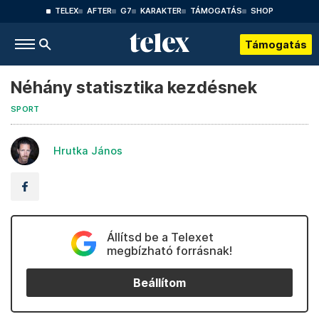
TELEX
AFTER
G7
KARAKTER
TÁMOGATÁS
SHOP
Támogatás
Néhány statisztika kezdésnek
SPORT
Hrutka János
Állítsd be a Telexet
megbízható forrásnak!
Beállítom