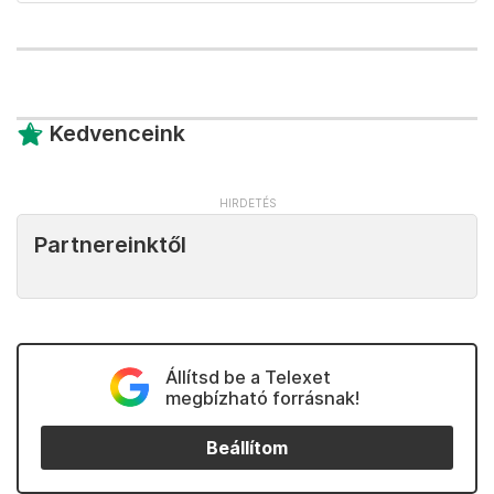
Kedvenceink
Partnereinktől
Állítsd be a Telexet
megbízható forrásnak!
Beállítom