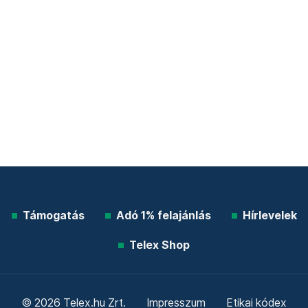
Támogatás
Adó 1% felajánlás
Hírlevelek
Telex Shop
© 2026 Telex.hu Zrt.
Impresszum
Etikai kódex