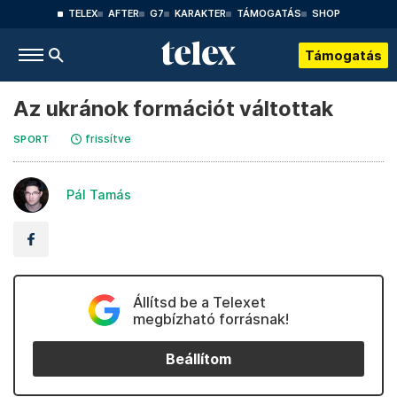
TELEX
AFTER
G7
KARAKTER
TÁMOGATÁS
SHOP
Támogatás
Az ukránok formációt váltottak
frissítve
SPORT
Pál Tamás
Állítsd be a Telexet
megbízható forrásnak!
Beállítom