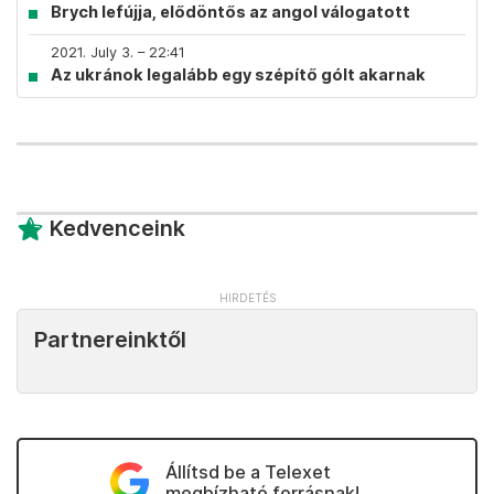
Brych lefújja, elődöntős az angol válogatott
2021. July 3. – 22:41
Az ukránok legalább egy szépítő gólt akarnak
Kedvenceink
Partnereinktől
Állítsd be a Telexet
megbízható forrásnak!