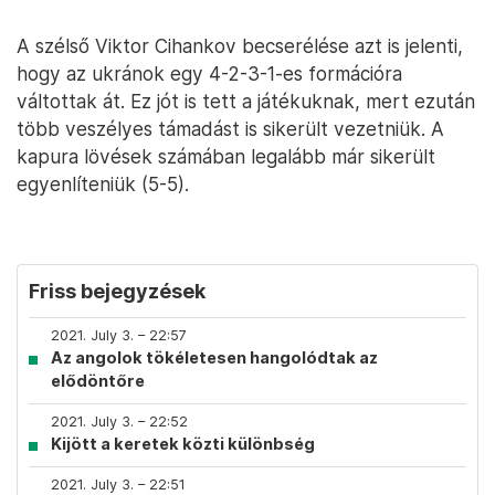
A szélső Viktor Cihankov becserélése azt is jelenti,
hogy az ukránok egy 4-2-3-1-es formációra
váltottak át. Ez jót is tett a játékuknak, mert ezután
több veszélyes támadást is sikerült vezetniük. A
kapura lövések számában legalább már sikerült
egyenlíteniük (5-5).
Friss bejegyzések
2021. July 3. – 22:57
Az angolok tökéletesen hangolódtak az
elődöntőre
2021. July 3. – 22:52
Kijött a keretek közti különbség
2021. July 3. – 22:51