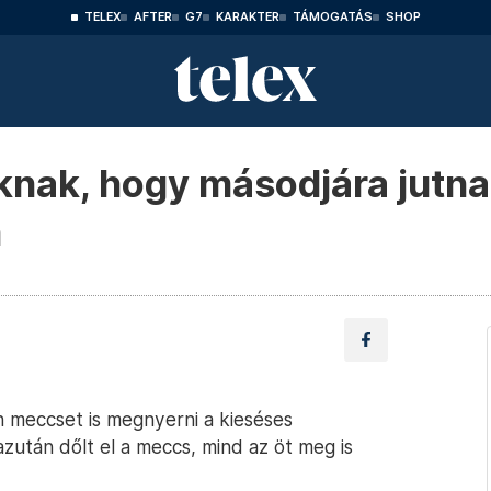
TELEX
AFTER
G7
KARAKTER
TÁMOGATÁS
SHOP
knak, hogy másodjára jutna
n
n meccset is megnyerni a kieséses
zután dőlt el a meccs, mind az öt meg is