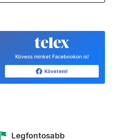
Kövess minket Facebookon is!
Követem!
Legfontosabb