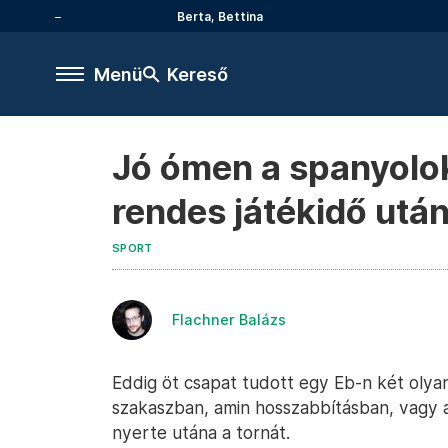
Berta, Bettina
Menü
Kereső
Jó ómen a spanyolo
rendes játékidő utá
SPORT
Flachner Balázs
Eddig öt csapat tudott egy Eb-n két olya
szakaszban, amin hosszabbításban, vagy a
nyerte utána a tornát.