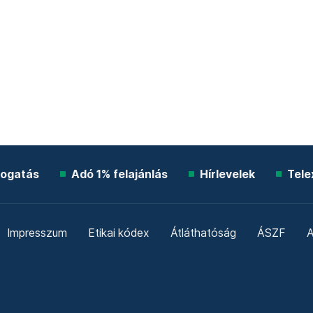
ogatás
Adó 1% felajánlás
Hírlevelek
Tele
Impresszum
Etikai kódex
Átláthatóság
ÁSZF
A
Süti beállítások
Szabályzatok
Kommentelési szabály