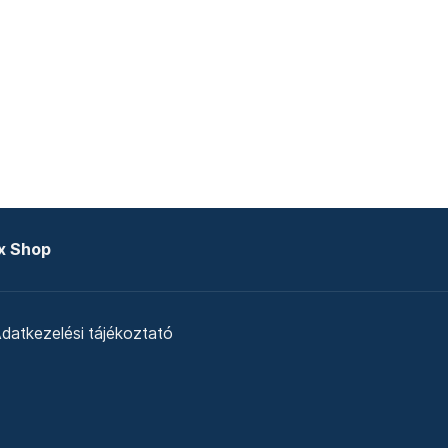
x Shop
datkezelési tájékoztató
zat
Telex Sales