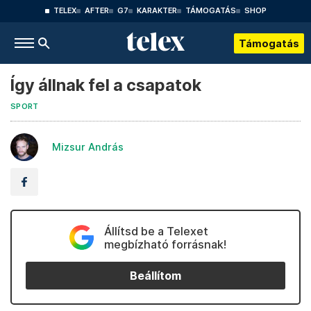
TELEX
AFTER
G7
KARAKTER
TÁMOGATÁS
SHOP
Támogatás
Így állnak fel a csapatok
SPORT
Mizsur András
Állítsd be a Telexet
megbízható forrásnak!
Beállítom