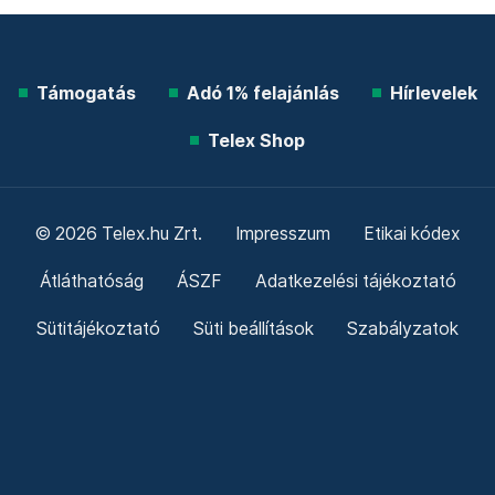
Támogatás
Adó 1% felajánlás
Hírlevelek
Telex Shop
© 2026 Telex.hu Zrt.
Impresszum
Etikai kódex
Átláthatóság
ÁSZF
Adatkezelési tájékoztató
Sütitájékoztató
Süti beállítások
Szabályzatok
Kommentelési szabályzat
Telex Sales