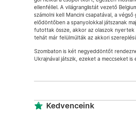
ellenféllel. A világranglistát vezető Bel
számolni kell Mancini csapatával, a végső
elődöntőben a spanyolokkal játszanak ma
futottak össze, akkor az olaszok nyertek
tehát már felülmúlták az akkori szereplés
Szombaton is két negyeddöntőt rendeznek
Ukrajnával játszik, ezeket a meccseket is 
Kedvenceink