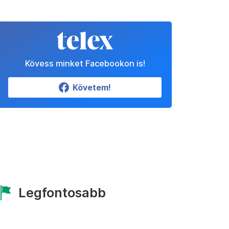
Kövess minket Facebookon is!
Követem!
Legfontosabb