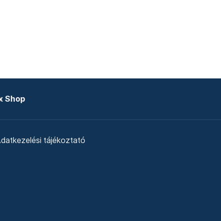
x Shop
datkezelési tájékoztató
zat
Telex Sales