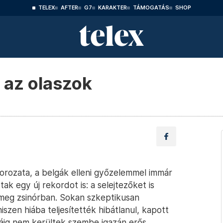
TELEX
AFTER
G7
KARAKTER
TÁMOGATÁS
SHOP
ő az olaszok
orozata, a belgák elleni győzelemmel immár
tak egy új rekordot is: a selejtezőket is
meg zsinórban. Sokan szkeptikusan
iszen hiába teljesítették hibátlanul, kapott
áig nem kerültek szembe igazán erős