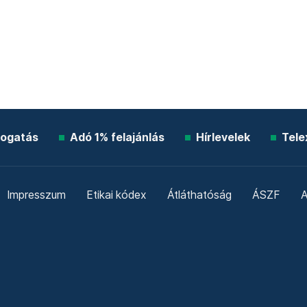
ogatás
Adó 1% felajánlás
Hírlevelek
Tele
Impresszum
Etikai kódex
Átláthatóság
ÁSZF
A
Süti beállítások
Szabályzatok
Kommentelési szabály