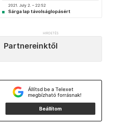
2021. July 2. – 22:52
Sárga lap távolságlopásért
Partnereinktől
Állítsd be a Telexet
megbízható forrásnak!
Beállítom