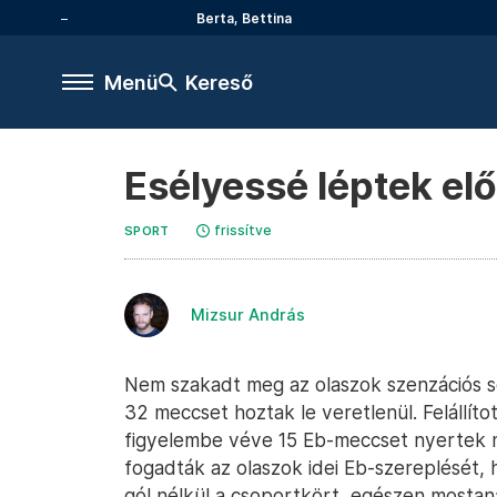
Berta, Bettina
Menü
Kereső
Esélyessé léptek el
frissítve
SPORT
Mizsur András
Nem szakadt meg az olaszok szenzációs s
32 meccset hoztak le veretlenül. Felállítot
figyelembe véve 15 Eb-meccset nyertek 
fogadták az olaszok idei Eb-szereplését, h
gól nélkül a csoportkört, egészen mostan