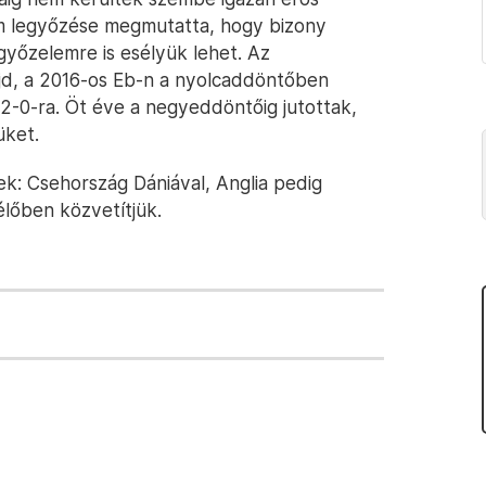
gium legyőzése megmutatta, hogy bizony
 győzelemre is esélyük lehet. Az
jd, a 2016-os Eb-n a nyolcaddöntőben
 2-0-ra. Öt éve a negyeddöntőig jutottak,
üket.
: Csehország Dániával, Anglia pedig
élőben közvetítjük.