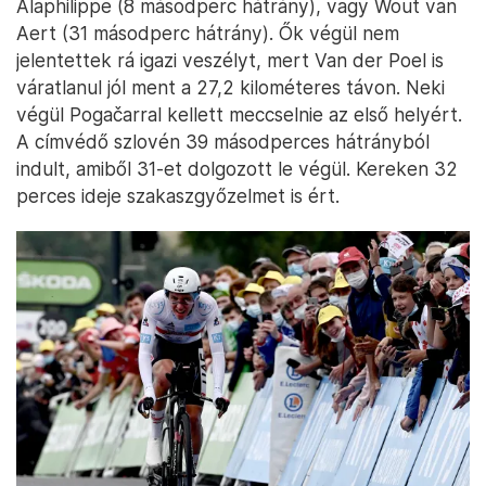
Alaphilippe (8 másodperc hátrány), vagy Wout van
Aert (31 másodperc hátrány). Ők végül nem
jelentettek rá igazi veszélyt, mert Van der Poel is
váratlanul jól ment a 27,2 kilométeres távon. Neki
végül Pogačarral kellett meccselnie az első helyért.
A címvédő szlovén 39 másodperces hátrányból
indult, amiből 31-et dolgozott le végül. Kereken 32
perces ideje szakaszgyőzelmet is ért.