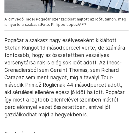
A címvédő Tadej Pogačar szenzációsat hajtott az időfutamon, meg
is nyerte a szakasztFotó: Philippe Lopez/AFP
Pogačar a szakasz nagy esélyeseként kikiáltott
Stefan Küngöt 19 másodperccel verte, de számára
fontosabb, hogy az összetettben veszélyes
versenytársainak is elég sok időt adott. Az Ineos-
Grenadiersból sem Geraint Thomas, sem Richard
Carapaz sem ment nagyot, míg a tavalyi Tour-
második Primož Rogličnak 44 másodpercet adott,
aki sérülései ellenére egész jó időt hajtott. Pogačar
így most a legtöbb ellenfelével szemben másfél
perc előnnyel vezet összetettben, amivel jól
gazdálkodhat majd a hegyekben is.