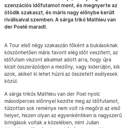
szenzációs időfutamot ment, és megnyerte az
ötödik szakaszt, és máris nagy előnybe került
riválisaival szemben. A sárga trikó Mathieu van
der Poelé maradt.
A Tour első négy szakaszán főként a bukásoknak
köszönhetően máris favorit elég időt veszített, az
időfutam viszont alkalmat adott arra, hogy újra
kicsit összerázódjon a mezőny, vagy kiderüljön, kik
azok, akiket ki lehet húzni az összetett esélyesek
közül.
A sárga trikós Mathieu van der Poel nyolc
másodperces előnnyel kezdte meg az időfutamot,
túlzottan sok reménye nem volt rá megőrzi az első
helyet, hiszen olyan az egyenkéntiken is nagyszerű
bringások voltak a közelében, mint Julian