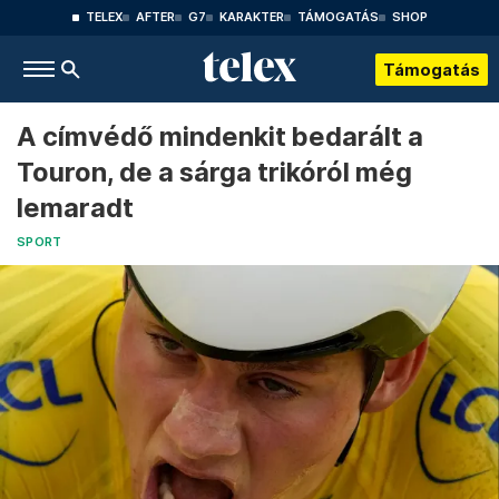
TELEX
AFTER
G7
KARAKTER
TÁMOGATÁS
SHOP
Támogatás
A címvédő mindenkit bedarált a
Touron, de a sárga trikóról még
lemaradt
SPORT