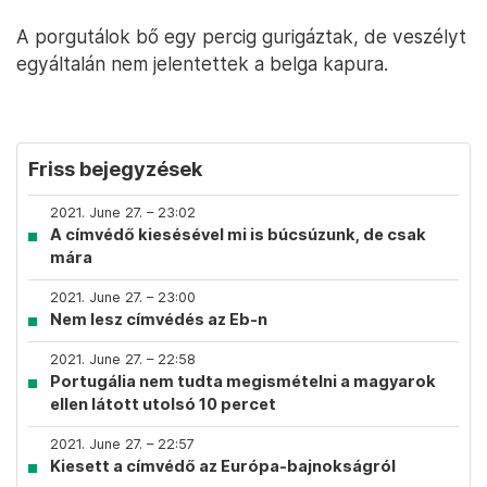
A porgutálok bő egy percig gurigáztak, de veszélyt
egyáltalán nem jelentettek a belga kapura.
Friss bejegyzések
2021. June 27. – 23:02
A címvédő kiesésével mi is búcsúzunk, de csak
mára
2021. June 27. – 23:00
Nem lesz címvédés az Eb-n
2021. June 27. – 22:58
Portugália nem tudta megismételni a magyarok
ellen látott utolsó 10 percet
2021. June 27. – 22:57
Kiesett a címvédő az Európa-bajnokságról