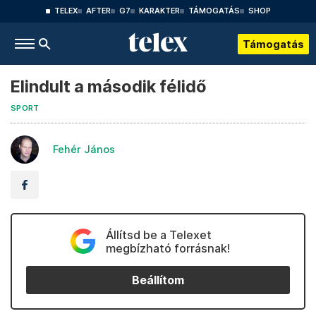
TELEX
AFTER
G7
KARAKTER
TÁMOGATÁS
SHOP
Támogatás
Elindult a második félidő
SPORT
Fehér János
Állítsd be a Telexet
megbízható forrásnak!
Beállítom