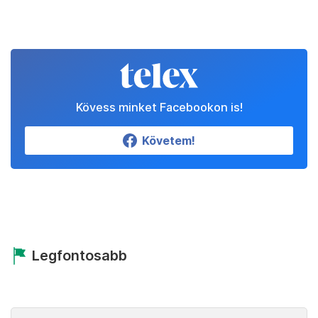
Kövess minket Facebookon is!
Követem!
Legfontosabb