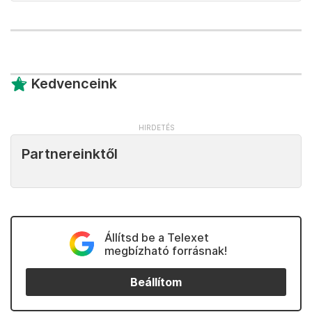
Kedvenceink
Partnereinktől
Állítsd be a Telexet
megbízható forrásnak!
Beállítom