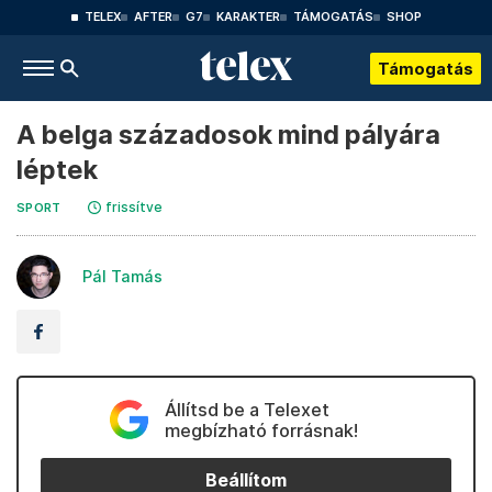
TELEX
AFTER
G7
KARAKTER
TÁMOGATÁS
SHOP
Támogatás
A belga századosok mind pályára
léptek
frissítve
SPORT
Pál Tamás
Állítsd be a Telexet
megbízható forrásnak!
Beállítom