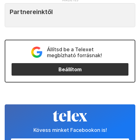
Partnereinktől
Állítsd be a Telexet
megbízható forrásnak!
Beállítom
Kövess minket Facebookon is!