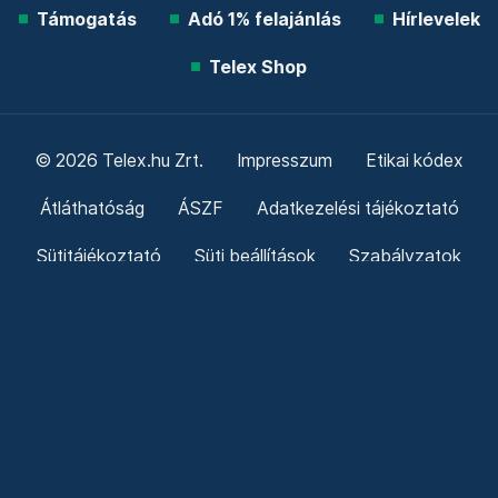
Támogatás
Adó 1% felajánlás
Hírlevelek
Telex Shop
© 2026 Telex.hu Zrt.
Impresszum
Etikai kódex
Átláthatóság
ÁSZF
Adatkezelési tájékoztató
Sütitájékoztató
Süti beállítások
Szabályzatok
Kommentelési szabályzat
Telex Sales