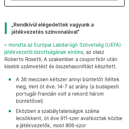
„Rendkívül elégedettek vagyunk a
játékvezetés színvonalával”
–
mondta az Európai Labdarúgó Szövetség (UEFA)
játékvezetői bizottságának elnöke
, az olasz
Roberto Rosetti. A szakember a csoportkör után
kisebb számvetést és összehasonlítást készített.
A 36 meccsen kétszer annyi büntetőt ítéltek
meg, mint öt éve. 14-7 az arány (a budapesti
portugál-francián volt a rekord három
büntetővel)
Eközben a szabálytalanságok száma
lecsökkent, öt éve 911-szer avatkoztak közbe
a játékvezetők, most 806-szor