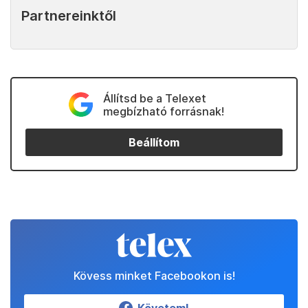
Partnereinktől
Állítsd be a Telexet
megbízható forrásnak!
Beállítom
Kövess minket Facebookon is!