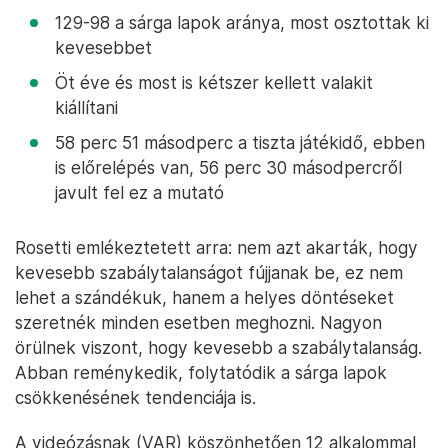
129-98 a sárga lapok aránya, most osztottak ki
kevesebbet
Öt éve és most is kétszer kellett valakit
kiállítani
58 perc 51 másodperc a tiszta játékidő, ebben
is előrelépés van, 56 perc 30 másodpercről
javult fel ez a mutató
Rosetti emlékeztetett arra: nem azt akarták, hogy
kevesebb szabálytalanságot fújjanak be, ez nem
lehet a szándékuk, hanem a helyes döntéseket
szeretnék minden esetben meghozni. Nagyon
örülnek viszont, hogy kevesebb a szabálytalanság.
Abban reménykedik, folytatódik a sárga lapok
csökkenésének tendenciája is.
A videózásnak (VAR) köszönhetően 12 alkalommal