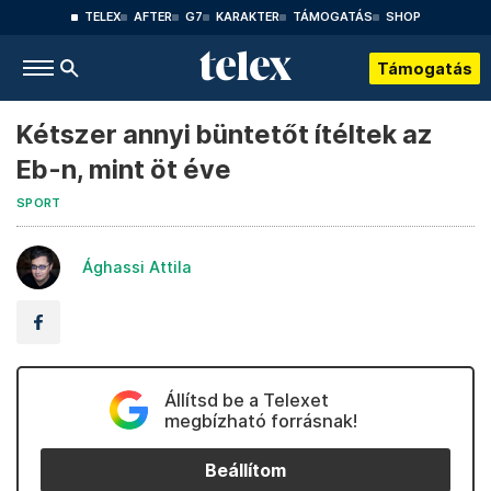
TELEX
AFTER
G7
KARAKTER
TÁMOGATÁS
SHOP
Támogatás
Kétszer annyi büntetőt ítéltek az
Eb-n, mint öt éve
SPORT
Ághassi Attila
Állítsd be a Telexet
megbízható forrásnak!
Beállítom