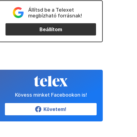
Állítsd be a Telexet
megbízható forrásnak!
Beállítom
Kövess minket Facebookon is!
Követem!