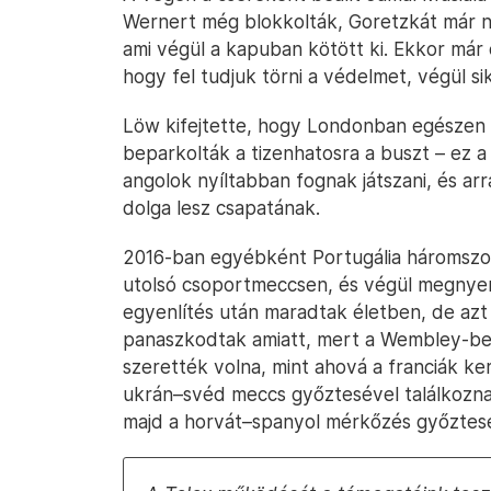
Wernert még blokkolták, Goretzkát már n
ami végül a kapuban kötött ki. Ekkor már 
hogy fel tudjuk törni a védelmet, végül sik
Löw kifejtette, hogy Londonban egészen
beparkolták a tizenhatosra a buszt – ez a
angolok nyíltabban fognak játszani, és a
dolga lesz csapatának.
2016-ban egyébként Portugália háromszor 
utolsó csoportmeccsen, és végül megnyer
egyenlítés után maradtak életben, de az
panaszkodtak amiatt, mert a Wembley-ben 
szerették volna, mint ahová a franciák ke
ukrán–svéd meccs győztesével találkoznak
majd a horvát–spanyol mérkőzés győztesé