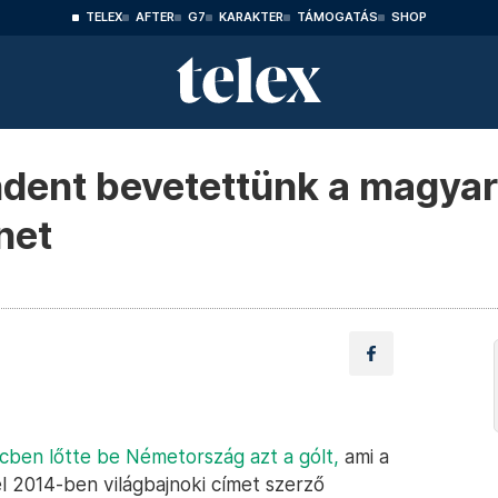
TELEX
AFTER
G7
KARAKTER
TÁMOGATÁS
SHOP
dent bevetettünk a magyaro
net
cben lőtte be Németország azt a gólt,
ami a
l 2014-ben világbajnoki címet szerző