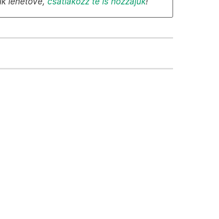
ik lehetővé,
csatlakozz te is hozzájuk
!