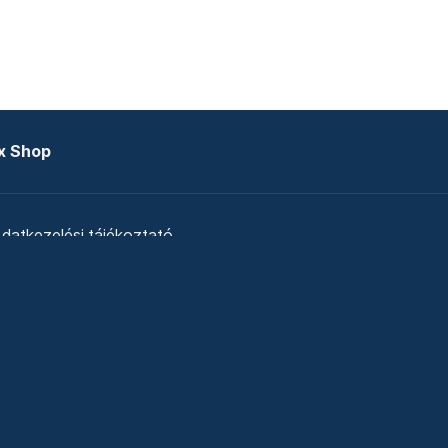
x Shop
datkezelési tájékoztató
zat
Telex Sales