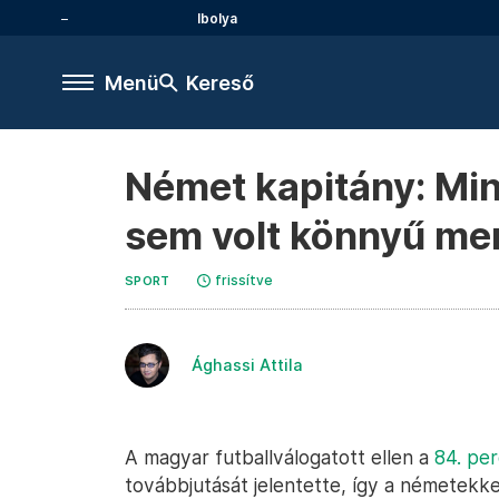
Ibolya
Menü
Kereső
Német kapitány: Min
sem volt könnyű me
frissítve
SPORT
Ághassi Attila
A magyar futballválogatott ellen a
84. per
továbbjutását jelentette, így a németekke