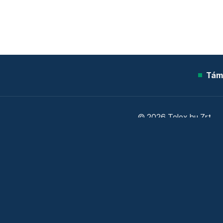
Tám
© 2026 Telex.hu Zrt.
Sütitájékoztató