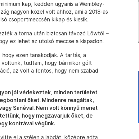
 minimum kap, kedden ugyanis a Wembley-
szág nagyon közel volt ahhoz, ami a 2018-as
lsó csoportmeccsén kikap és kiesik.
zték a torna után biztosan távozó Löwtől –
 hogy ez lehet az utolsó meccse a kispadon.
, hogy ezen tanakodjak. A tartás, a
 voltunk, tudtam, hogy bármikor gólt
áció, az volt a fontos, hogy nem szabad
yon jól védekeztek, minden területet
megbontani őket. Mindenre reagáltak,
 vagy Sanéval. Nem volt könnyű menet
etettünk, hogy megzavarjuk őket, de
egy kontrával végünk.
itte el a szélen a labdát, középre adta,