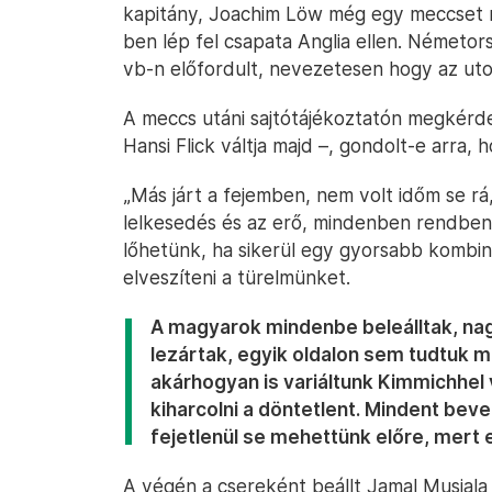
kapitány, Joachim Löw még egy meccset
ben lép fel csapata Anglia ellen. Németor
vb-n előfordult, nevezetesen hogy az uto
A meccs utáni sajtótájékoztatón megkérde
Hansi Flick váltja majd –, gondolt-e arra,
„Más járt a fejemben, nem volt időm se rá
lelkesedés és az erő, mindenben rendben
lőhetünk, ha sikerül egy gyorsabb kombin
elveszíteni a türelmünket.
A magyarok mindenbe beleálltak, nag
lezártak, egyik oldalon sem tudtuk 
akárhogyan is variáltunk Kimmichhel
kiharcolni a döntetlent. Mindent bev
fejetlenül se mehettünk előre, mert 
A végén a csereként beállt Jamal Musiala v