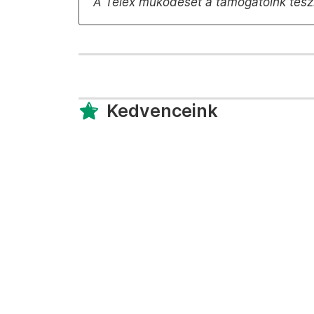
A Telex működését a támogatóink tesz
Kedvenceink