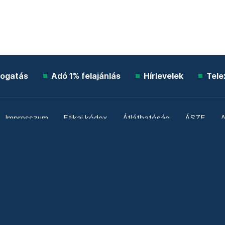
ogatás
Adó 1% felajánlás
Hírlevelek
Tele
Impresszum
Etikai kódex
Átláthatóság
ÁSZF
A
Süti beállítások
Szabályzatok
Kommentelési szabály