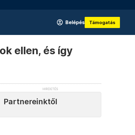
Belépés
Támogatás
k ellen, és így
Partnereinktől