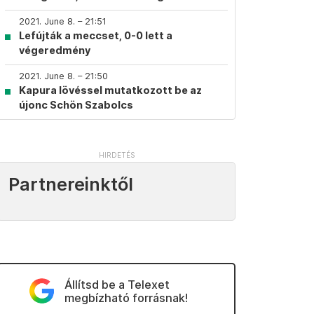
2021. June 8. – 21:51
Lefújták a meccset, 0-0 lett a
végeredmény
2021. June 8. – 21:50
Kapura lövéssel mutatkozott be az
újonc Schön Szabolcs
Partnereinktől
Állítsd be a Telexet
megbízható forrásnak!