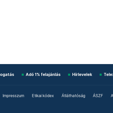
ogatás
Adó 1% felajánlás
Hírlevelek
Tele
Impresszum
Etikai kódex
Átláthatóság
ÁSZF
A
Süti beállítások
Szabályzatok
Kommentelési szabály