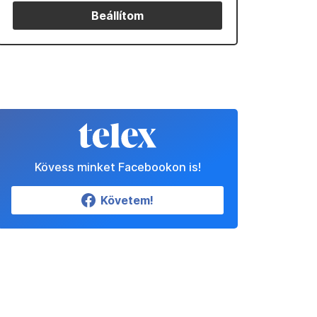
Beállítom
Kövess minket Facebookon is!
Követem!