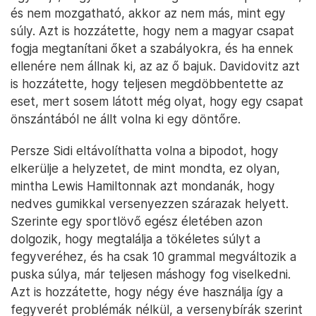
és nem mozgatható, akkor az nem más, mint egy
súly. Azt is hozzátette, hogy nem a magyar csapat
fogja megtanítani őket a szabályokra, és ha ennek
ellenére nem állnak ki, az az ő bajuk. Davidovitz azt
is hozzátette, hogy teljesen megdöbbentette az
eset, mert sosem látott még olyat, hogy egy csapat
önszántából ne állt volna ki egy döntőre.
Persze Sidi eltávolíthatta volna a bipodot, hogy
elkerülje a helyzetet, de mint mondta, ez olyan,
mintha Lewis Hamiltonnak azt mondanák, hogy
nedves gumikkal versenyezzen szárazak helyett.
Szerinte egy sportlövő egész életében azon
dolgozik, hogy megtalálja a tökéletes súlyt a
fegyveréhez, és ha csak 10 grammal megváltozik a
puska súlya, már teljesen máshogy fog viselkedni.
Azt is hozzátette, hogy négy éve használja így a
fegyverét problémák nélkül, a versenybírák szerint