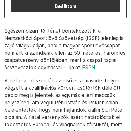
Beállítom
Egészen bizarr történet bontakozott ki a
Nemzetközi Sportlövő Szövetség (ISSF) jelenleg is
zajló világkupáján, ahol a magyar sportlövőcsapat
nem állt ki az indiaiak ellen az 50 méteres, háromfős
csapatverseny döntőjében, mert a csapat tagjai
összevesztek egymással – írja az
ESPN
.
A két csapat szerdán az első és a második helyen
végzett a kvalifikációs körben, csütörtök délelőtt
pedig meg is jelentek az egymás elleni meccsük
helyszínén, ám végül Péni István és Pekler Zalán
bejelentették, hogy nem hajlandók kiállni Sidi Péter
oldalán. A fiatal versenyzők azért határolódtak el
többszörös Európa- és világbajnok társuktól, mert