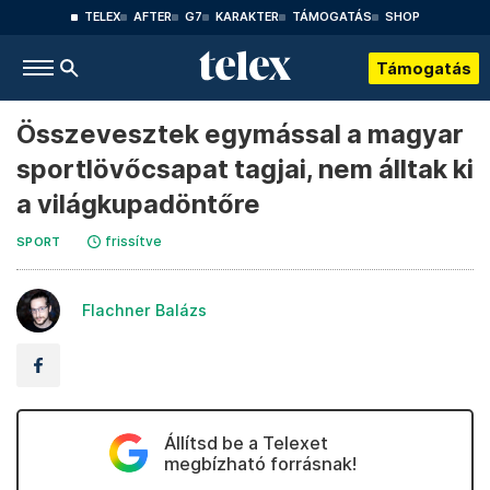
TELEX
AFTER
G7
KARAKTER
TÁMOGATÁS
SHOP
Támogatás
Összevesztek egymással a magyar
sportlövőcsapat tagjai, nem álltak ki
a világkupadöntőre
frissítve
SPORT
Flachner Balázs
Állítsd be a Telexet
megbízható forrásnak!