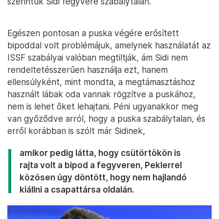
szerintük Sidi fegyvere szabálytalan.
Egészen pontosan a puska végére erősített
bipoddal volt problémájuk, amelynek használatát az
ISSF szabályai valóban megtiltják, ám Sidi nem
rendeltetésszerűen használja ezt, hanem
ellensúlyként, mint mondta, a megtámasztáshoz
használt lábak oda vannak rögzítve a puskához,
nem is lehet őket lehajtani. Péni ugyanakkor meg
van győződve arról, hogy a puska szabálytalan, és
erről korábban is szólt már Sidinek,
amikor pedig látta, hogy csütörtökön is
rajta volt a bipod a fegyveren, Peklerrel
közösen úgy döntött, hogy nem hajlandó
kiállni a csapattársa oldalán.