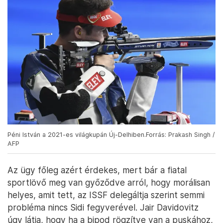
Péni István a 2021-es világkupán Új-Delhiben.Forrás: Prakash Singh /
AFP
Az ügy főleg azért érdekes, mert bár a fiatal
sportlövő meg van győződve arról, hogy morálisan
helyes, amit tett, az ISSF delegáltja szerint semmi
probléma nincs Sidi fegyverével. Jair Davidovitz
úgy látja, hogy ha a bipod rögzítve van a puskához,