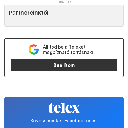
Partnereinktől
Állítsd be a Telexet
megbízható forrásnak!
Beállítom
Kövess minket Facebookon is!