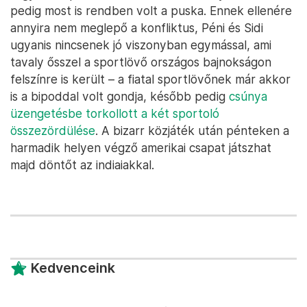
pedig most is rendben volt a puska. Ennek ellenére
annyira nem meglepő a konfliktus, Péni és Sidi
ugyanis nincsenek jó viszonyban egymással, ami
tavaly ősszel a sportlövő országos bajnokságon
felszínre is került – a fiatal sportlövőnek már akkor
is a bipoddal volt gondja, később pedig
csúnya
üzengetésbe torkollott a két sportoló
összezördülése
. A bizarr közjáték után pénteken a
harmadik helyen végző amerikai csapat játszhat
majd döntőt az indiaiakkal.
Kedvenceink