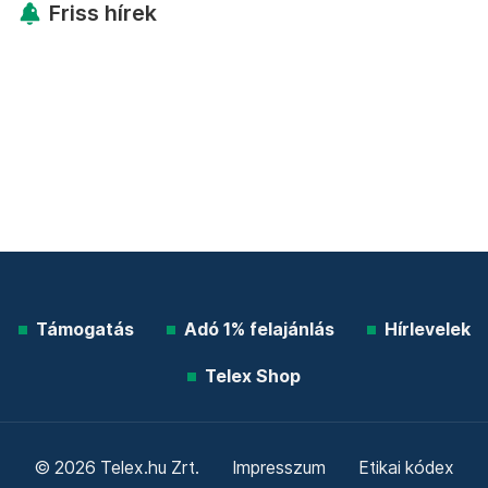
Friss hírek
Támogatás
Adó 1% felajánlás
Hírlevelek
Telex Shop
© 2026 Telex.hu Zrt.
Impresszum
Etikai kódex