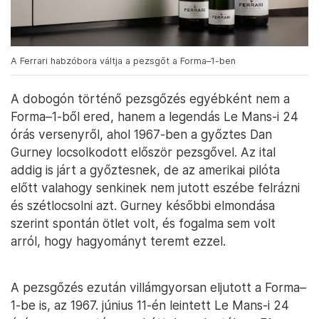
A Ferrari habzóbora váltja a pezsgőt a Forma–1-ben
A dobogón történő pezsgőzés egyébként nem a
Forma–1-ből ered, hanem a legendás Le Mans-i 24
órás versenyről, ahol 1967-ben a győztes Dan
Gurney locsolkodott először pezsgővel. Az ital
addig is járt a győztesnek, de az amerikai pilóta
előtt valahogy senkinek nem jutott eszébe felrázni
és szétlocsolni azt. Gurney későbbi elmondása
szerint spontán ötlet volt, és fogalma sem volt
arról, hogy hagyományt teremt ezzel.
A pezsgőzés ezután villámgyorsan eljutott a Forma–
1-be is, az 1967. június 11-én leintett Le Mans-i 24