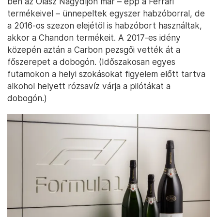
ben az Olasz Nagydíjon már – épp a Ferrari
termékeivel – ünnepeltek egyszer habzóborral, de
a 2016-os szezon elejétől is habzóbort használtak,
akkor a Chandon termékeit. A 2017-es idény
közepén aztán a Carbon pezsgői vették át a
főszerepet a dobogón. (Időszakosan egyes
futamokon a helyi szokásokat figyelem előtt tartva
alkohol helyett rózsavíz várja a pilótákat a
dobogón.)