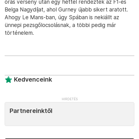
órás verseny után egy héttel rendezték az F1-es
Belga Nagydíjat, ahol Gurney újabb sikert aratott.
Ahogy Le Mans-ban, úgy Spában is nekiállt az
ünnepi pezsgőlocsolásnak, a többi pedig már
történelem.
Kedvenceink
Partnereinktől