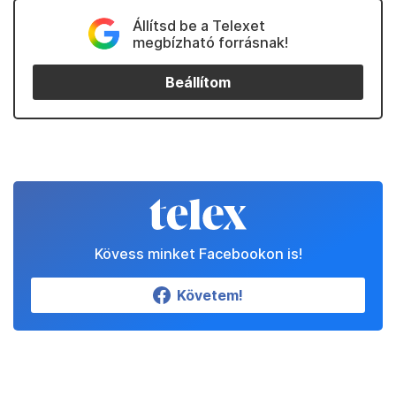
Állítsd be a Telexet
megbízható forrásnak!
Beállítom
Kövess minket Facebookon is!
Követem!