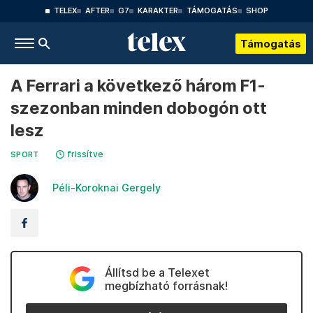
TELEX
AFTER
G7
KARAKTER
TÁMOGATÁS
SHOP
Támogatás
A Ferrari a következő három F1-
szezonban minden dobogón ott
lesz
frissítve
SPORT
Péli-Koroknai Gergely
Állítsd be a Telexet
megbízható forrásnak!