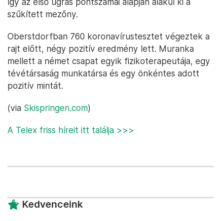
így az első ugrás pontszámai alapján alakul ki a
szűkített mezőny.
Oberstdorfban 760 koronavírustesztet végeztek a
rajt előtt, négy pozitív eredmény lett. Muranka
mellett a német csapat egyik fizikoterapeutája, egy
tévétársaság munkatársa és egy önkéntes adott
pozitív mintát.
(via
Skispringen.com
)
A Telex friss híreit itt találja >>>
Kedvenceink