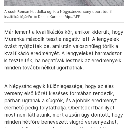
A cseh Roman Koudelka ugrik a Négysáncverseny oberstdorfi
kvalifikációjánFotó: Daniel Karmann/dpa/AFP
Már lement a kvalifikációs kör, amikor kiderült, hogy
Muranka második tesztje negatív lett. A lengyelek
óvást nyújtottak be, ami után valószínűleg törlik a
kvalifikáció eredményét. A lengyeleket harmadszor
is tesztelték, ha negatívak lesznek az eredményeik,
minden további nélkül ugorhatnak.
A Négysánc egyik különlegessége, hogy az éles
verseny első körét kieséses formában rendezik,
párban ugranak a síugrók, és a jobbik eredményt
elérhető pedig folytathatja. Obertsdorfban ilyet
most nem láthatunk, mert a zsűri úgy döntött, hogy
minden hétfőre benevezett síugró versenyezhet,