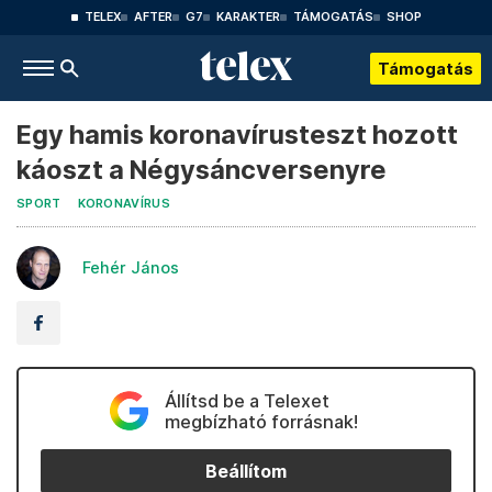
TELEX
AFTER
G7
KARAKTER
TÁMOGATÁS
SHOP
Támogatás
Egy hamis koronavírusteszt hozott
káoszt a Négysáncversenyre
SPORT
KORONAVÍRUS
Fehér János
Állítsd be a Telexet
megbízható forrásnak!
Beállítom