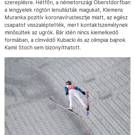
szereplésre. Hétfőn, a németországi Oberstdorfban
a lengyelek rögtön lenullázták magukat, Klemens
Muranka pozitív koronavírustesztje miatt, az egész
csapatot visszaléptették, mert kontaktszemélynek
minősültek az ugrók. Bár idén nincs kiemelkedő
formában, a címvédő Kubacki és az olimpiai bajnok
Kamil Stoch sem bizonyíthatott.