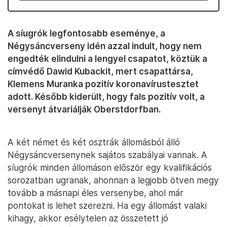
A síugrók legfontosabb eseménye, a
Négysáncverseny idén azzal indult, hogy nem
engedték elindulni a lengyel csapatot, köztük a
címvédő Dawid Kubackit, mert csapattársa,
Klemens Muranka pozitív koronavírustesztet
adott. Később kiderült, hogy fals pozitív volt, a
versenyt átvariálják Oberstdorfban.
A két német és két osztrák állomásból álló
Négysáncversenynek sajátos szabályai vannak. A
síugrók minden állomáson először egy kvalifikációs
sorozatban ugranak, ahonnan a legjobb ötven megy
tovább a másnapi éles versenybe, ahol már
pontokat is lehet szerezni. Ha egy állomást valaki
kihagy, akkor esélytelen az összetett jó