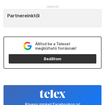
Partnereinktől
Állítsd be a Telexet
megbízható forrásnak!
Beállítom
Kövess minket Facebookon is!