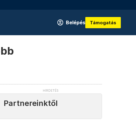
Belépés
Támogatás
obb
Partnereinktől