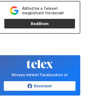
Állítsd be a Telexet
megbízható forrásnak!
Beállítom
Kövess minket Facebookon is!
Követem!