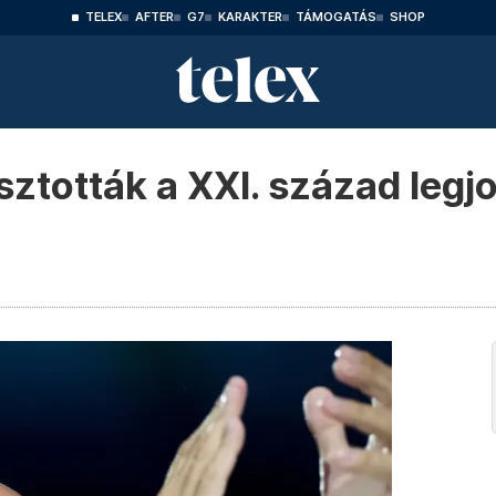
TELEX
AFTER
G7
KARAKTER
TÁMOGATÁS
SHOP
sztották a XXI. század legj