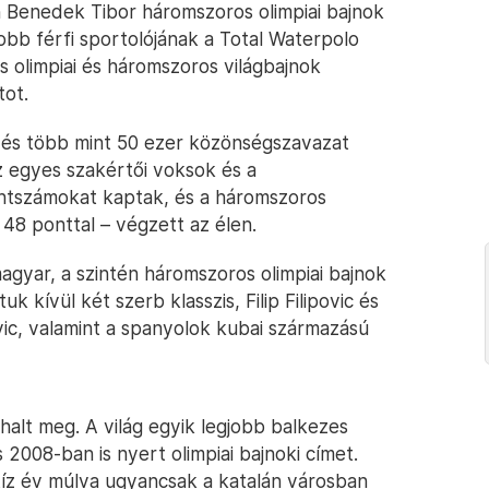
n Benedek Tibor háromszoros olimpiai bajnok
jobb férfi sportolójának a Total Waterpolo
s olimpiai és háromszoros világbajnok
tot.
a és több mint 50 ezer közönségszavazat
az egyes szakértői voksok és a
tszámokat kaptak, és a háromszoros
48 ponttal – végzett az élen.
gyar, a szintén háromszoros olimpiai bajnok
 kívül két szerb klasszis, Filip Filipovic és
avic, valamint a spanyolok kubai származású
alt meg. A világ egyik legjobb balkezes
2008-ban is nyert olimpiai bajnoki címet.
tíz év múlva ugyancsak a katalán városban