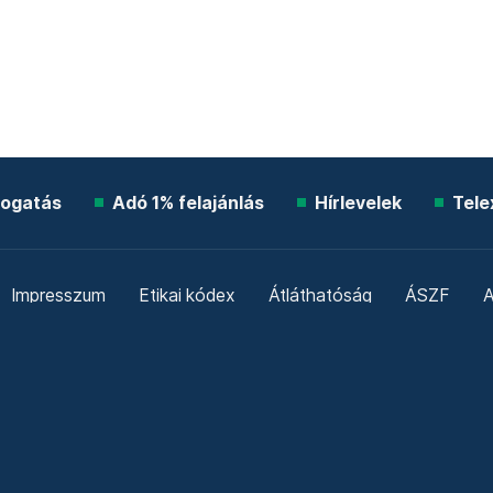
ogatás
Adó 1% felajánlás
Hírlevelek
Tele
Impresszum
Etikai kódex
Átláthatóság
ÁSZF
A
Süti beállítások
Szabályzatok
Kommentelési szabály