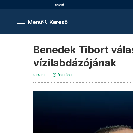
László
Menü
Kereső
Benedek Tibort vála
vízilabdázójának
frissítve
SPORT