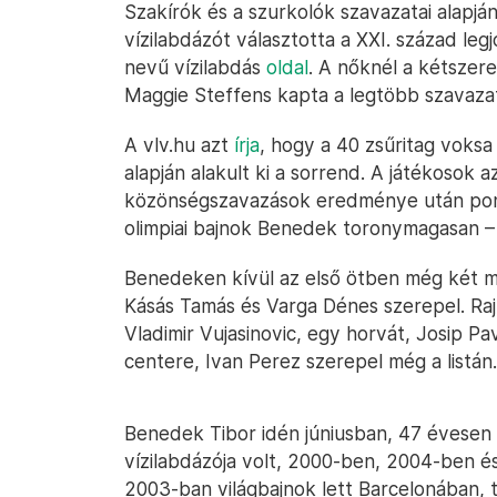
Szakírók és a szurkolók szavazatai alapjá
vízilabdázót választotta a XXI. század leg
nevű vízilabdás
oldal
. A nőknél a kétszere
Maggie Steffens kapta a legtöbb szavaza
A vlv.hu azt
írja
, hogy a 40 zsűritag voks
alapján alakult ki a sorrend. A játékosok 
közönségszavazások eredménye után pon
olimpiai bajnok Benedek toronymagasan – 
Benedeken kívül az első ötben még két ma
Kásás Tamás és Varga Dénes szerepel. Rajtuk
Vladimir Vujasinovic, egy horvát, Josip P
centere, Ivan Perez szerepel még a listán.
Benedek Tibor idén júniusban, 47 évesen h
vízilabdázója volt, 2000-ben, 2004-ben és 
2003-ban világbajnok lett Barcelonában, 