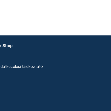
x Shop
datkezelési tájékoztató
zat
Telex Sales