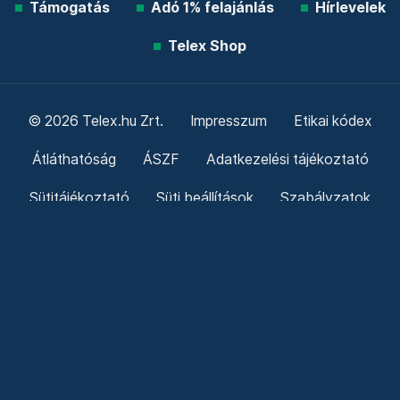
Támogatás
Adó 1% felajánlás
Hírlevelek
Telex Shop
© 2026 Telex.hu Zrt.
Impresszum
Etikai kódex
Átláthatóság
ÁSZF
Adatkezelési tájékoztató
Sütitájékoztató
Süti beállítások
Szabályzatok
Kommentelési szabályzat
Telex Sales