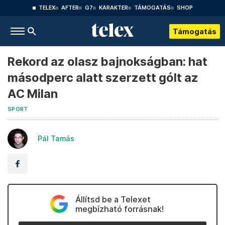
TELEX
AFTER
G7
KARAKTER
TÁMOGATÁS
SHOP
Támogatás
Rekord az olasz bajnokságban: hat
másodperc alatt szerzett gólt az
AC Milan
SPORT
Pál Tamás
Állítsd be a Telexet
megbízható forrásnak!