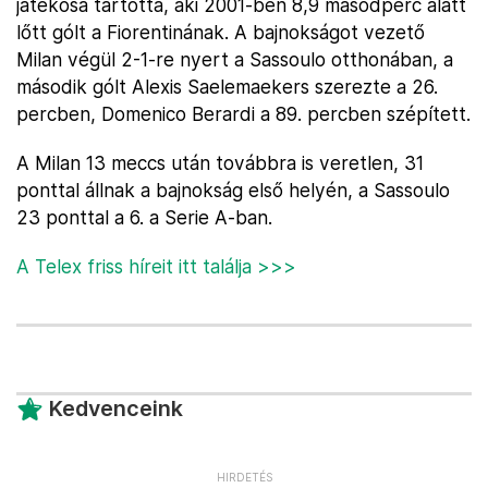
játékosa tartotta, aki 2001-ben 8,9 másodperc alatt
lőtt gólt a Fiorentinának. A bajnokságot vezető
Milan végül 2-1-re nyert a Sassoulo otthonában, a
második gólt Alexis Saelemaekers szerezte a 26.
percben, Domenico Berardi a 89. percben szépített.
A Milan 13 meccs után továbbra is veretlen, 31
ponttal állnak a bajnokság első helyén, a Sassoulo
23 ponttal a 6. a Serie A-ban.
A Telex friss híreit itt találja >>>
Kedvenceink