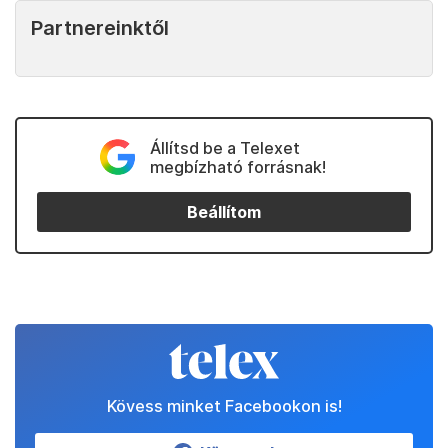
Partnereinktől
Állítsd be a Telexet
megbízható forrásnak!
Beállítom
Kövess minket Facebookon is!