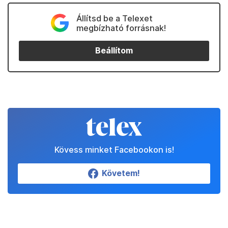
Állítsd be a Telexet
megbízható forrásnak!
Beállítom
Kövess minket Facebookon is!
Követem!