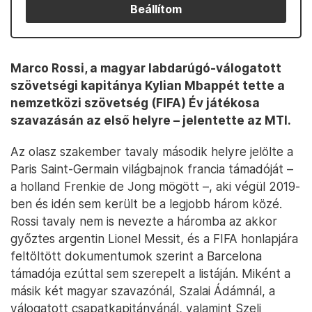
Beállítom
Marco Rossi, a magyar labdarúgó-válogatott
szövetségi kapitánya Kylian Mbappét tette a
nemzetközi szövetség (FIFA) Év játékosa
szavazásán az első helyre – jelentette az MTI.
Az olasz szakember tavaly második helyre jelölte a
Paris Saint-Germain világbajnok francia támadóját –
a holland Frenkie de Jong mögött –, aki végül 2019-
ben és idén sem került be a legjobb három közé.
Rossi tavaly nem is nevezte a háromba az akkor
győztes argentin Lionel Messit, és a FIFA honlapjára
feltöltött dokumentumok szerint a Barcelona
támadója ezúttal sem szerepelt a listáján. Miként a
másik két magyar szavazónál, Szalai Ádámnál, a
válogatott csapatkapitányánál, valamint Szeli