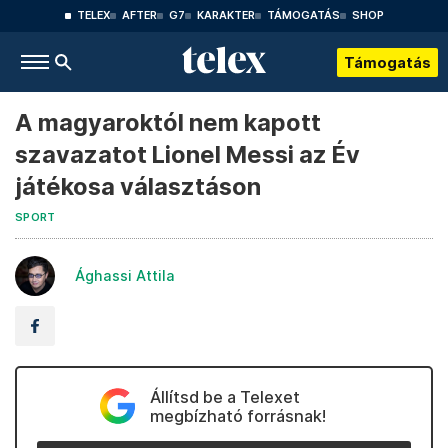
TELEX
AFTER
G7
KARAKTER
TÁMOGATÁS
SHOP
Támogatás
A magyaroktól nem kapott
szavazatot Lionel Messi az Év
játékosa választáson
SPORT
Ághassi Attila
Állítsd be a Telexet
megbízható forrásnak!