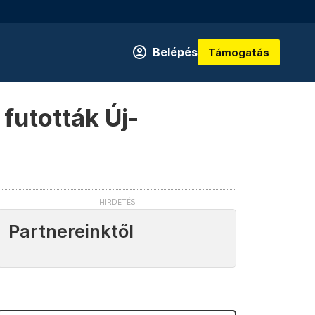
Belépés
Támogatás
futották Új-
Partnereinktől