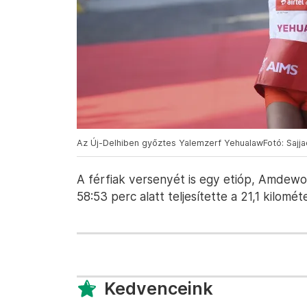
Az Új-Delhiben győztes Yalemzerf YehualawFotó: Sajja
A férfiak versenyét is egy etióp, Amdewo
58:53 perc alatt teljesítette a 21,1 kilomé
Kedvenceink