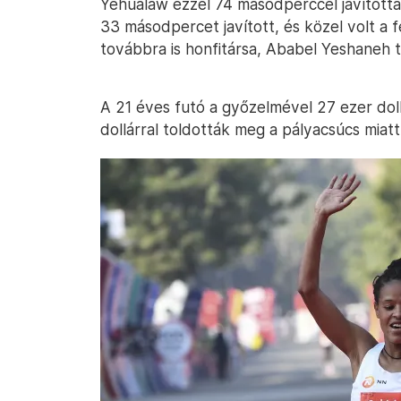
Yehualaw ezzel 74 másodperccel javította
33 másodpercet javított, és közel volt a f
továbbra is honfitársa, Ababel Yeshaneh ta
A 21 éves futó a győzelmével 27 ezer doll
dollárral toldották meg a pályacsúcs miatt