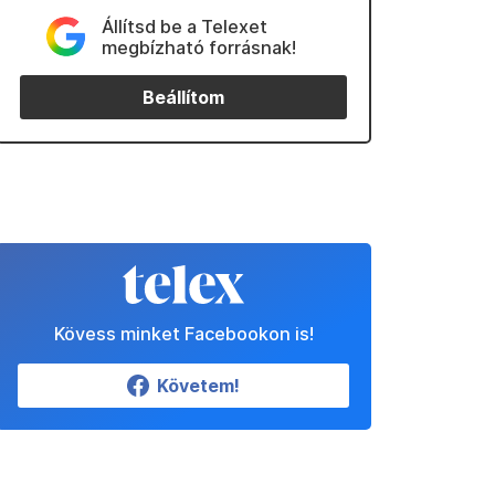
Állítsd be a Telexet
megbízható forrásnak!
Beállítom
Kövess minket Facebookon is!
Követem!