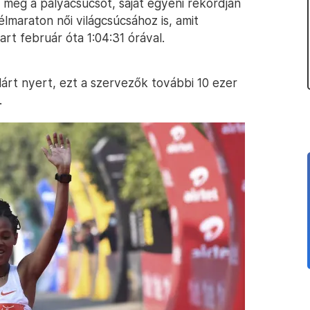
 meg a pályacsúcsot, saját egyéni rekordján
élmaraton női világcsúcsához is, amit
rt február óta 1:04:31 órával.
árt nyert, ezt a szervezők további 10 ezer
.