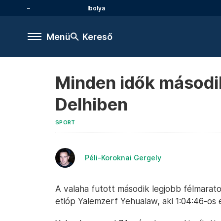
Ibolya
Menü
Kereső
Minden idők második 
Delhiben
SPORT
Péli-Koroknai Gergely
A valaha futott második legjobb félmarato
etióp Yalemzerf Yehualaw, aki 1:04:46-os 