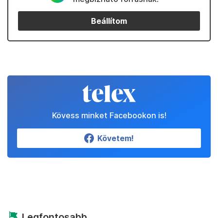
Beállítom
Kövess minket Facebookon is!
Követem!
Legfontosabb