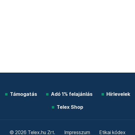
Támogatás
Adó 1% felajánlás
Hírlevelek
Telex Shop
© 2026 Telex.hu Zrt.
Impresszum
Etikai kódex