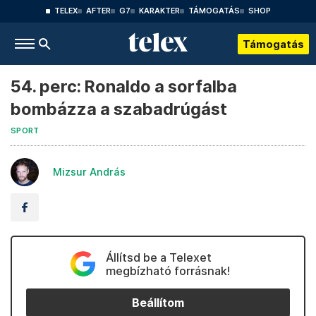
TELEX
AFTER
G7
KARAKTER
TÁMOGATÁS
SHOP
Támogatás
54. perc: Ronaldo a sorfalba
bombázza a szabadrúgást
SPORT
Mizsur András
Állítsd be a Telexet
megbízható forrásnak!
Beállítom