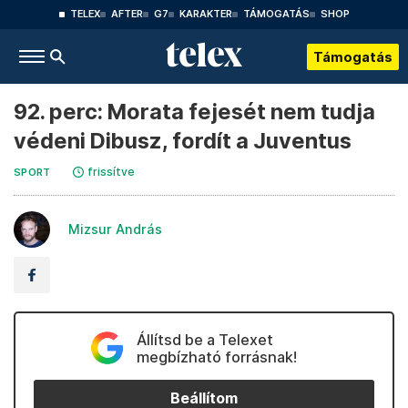
TELEX
AFTER
G7
KARAKTER
TÁMOGATÁS
SHOP
Támogatás
92. perc: Morata fejesét nem tudja
védeni Dibusz, fordít a Juventus
frissítve
SPORT
Mizsur András
Állítsd be a Telexet
megbízható forrásnak!
Beállítom