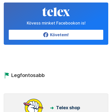
Kövess minket Facebookon is!
Követem!
Legfontosabb
Telex shop