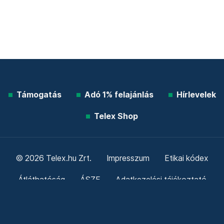
Támogatás
Adó 1% felajánlás
Hírlevelek
Telex Shop
© 2026 Telex.hu Zrt.
Impresszum
Etikai kódex
Átláthatóság
ÁSZF
Adatkezelési tájékoztató
Sütitájékoztató
Süti beállítások
Szabályzatok
Kommentelési szabályzat
Telex Sales