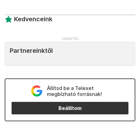
Kedvenceink
Partnereinktől
Állítsd be a Telexet
megbízható forrásnak!
Beállítom