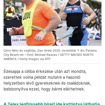
Chris Nikic és segítője, Dan Grieb 2020. november 7-én, Panama
City Beach-en – Fotó: Michael Reaves / GETTY IMAGES NORTH
AMERICA / Getty Images via AFP
Édesapja a célba érkezése után azt mondta,
szerettek volna példát mutatni a hasonló
helyzetben lévő gyerekeknek és családoknak,
bebizonyítva ezzel, hogy bármi elérhetnek.
A Telex legfrissebb híreit ide kattintva láthatja.