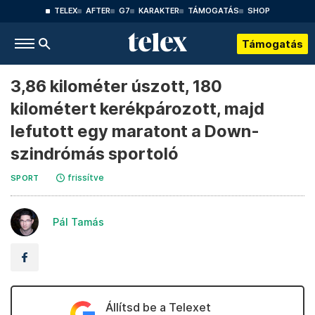
TELEX
AFTER
G7
KARAKTER
TÁMOGATÁS
SHOP
Támogatás
3,86 kilométer úszott, 180
kilométert kerékpározott, majd
lefutott egy maratont a Down-
szindrómás sportoló
frissítve
SPORT
Pál Tamás
Állítsd be a Telexet