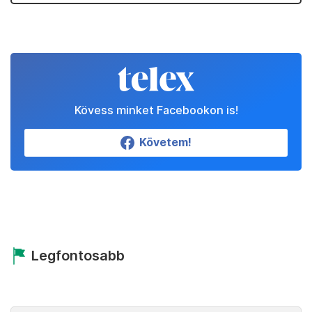
Kövess minket Facebookon is!
Követem!
Legfontosabb