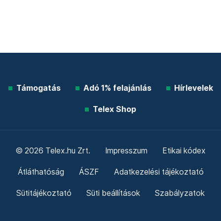
Támogatás
Adó 1% felajánlás
Hírlevelek
Telex Shop
© 2026 Telex.hu Zrt.
Impresszum
Etikai kódex
Átláthatóság
ÁSZF
Adatkezelési tájékoztató
Sütitájékoztató
Süti beállítások
Szabályzatok
Kommentelési szabályzat
Telex Sales