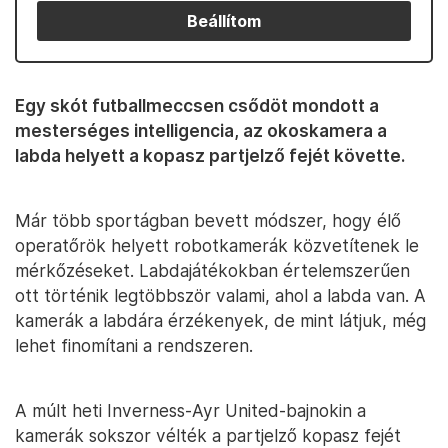
Beállítom
Egy skót futballmeccsen csődöt mondott a
mesterséges intelligencia, az okoskamera a
labda helyett a kopasz partjelző fejét követte.
Már több sportágban bevett módszer, hogy élő
operatőrök helyett robotkamerák közvetítenek le
mérkőzéseket. Labdajátékokban értelemszerűen
ott történik legtöbbször valami, ahol a labda van. A
kamerák a labdára érzékenyek, de mint látjuk, még
lehet finomítani a rendszeren.
A múlt heti Inverness-Ayr United-bajnokin a
kamerák sokszor vélték a partjelző kopasz fejét