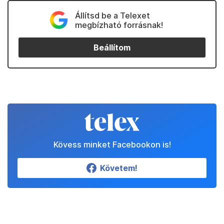
Állítsd be a Telexet
megbízható forrásnak!
Beállítom
Kövess minket Facebookon is!
Követem!