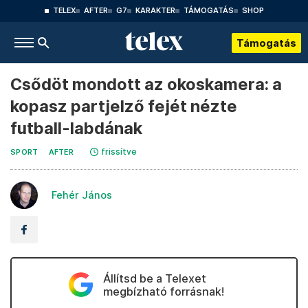
TELEX
AFTER
G7
KARAKTER
TÁMOGATÁS
SHOP
Támogatás
Csődöt mondott az okoskamera: a
kopasz partjelző fejét nézte
futball-labdának
frissítve
SPORT
AFTER
Fehér János
Állítsd be a Telexet
megbízható forrásnak!