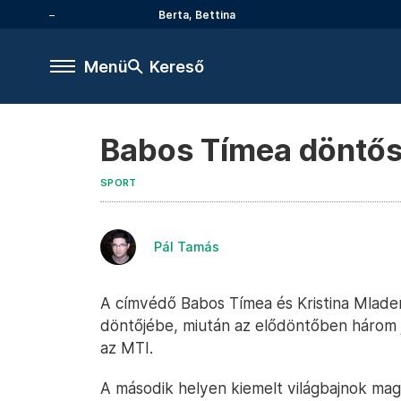
Berta, Bettina
Menü
Kereső
Babos Tímea döntős
SPORT
Pál Tamás
A címvédő Babos Tímea és Kristina Mladen
döntőjébe, miután az elődöntőben három j
az MTI.
A második helyen kiemelt világbajnok mag