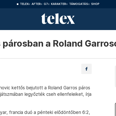
TELEX
AFTER
G7
KARAKTER
TÁMOGATÁS
SHOP
 párosban a Roland Garros
ovic kettős bejutott a Roland Garros páros
átszmában legyőzték cseh ellenfeleiket, írja
yar, francia duó a pénteki elődöntőben 6:2,