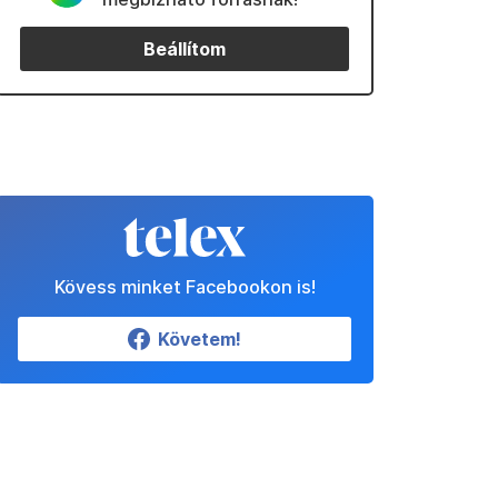
Beállítom
Kövess minket Facebookon is!
Követem!