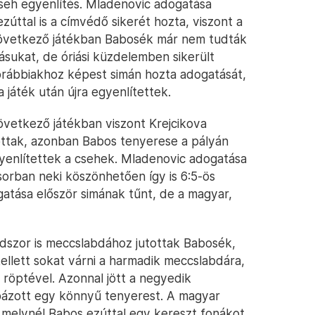
seh egyenlítés. Mladenovic adogatása
úttal is a címvédő sikerét hozta, viszont a
 következő játékban Babosék már nem tudták
ásukat, de óriási küzdelemben sikerült
orábbiakhoz képest simán hozta adogatását,
 játék után újra egyenlítettek.
övetkező játékban viszont Krejcikova
ottak, azonban Babos tenyerese a pályán
egyenlítettek a csehek. Mladenovic adogatása
sorban neki köszönhetően így is 6:5-ös
atása először simának tűnt, de a magyar,
szor is meccslabdához jutottak Babosék,
kellett sokat várni a harmadik meccslabdára,
ó röptével. Azonnal jött a negyedik
bázott egy könnyű tenyerest. A magyar
, melynél Babos ezúttal egy kereszt fonákot