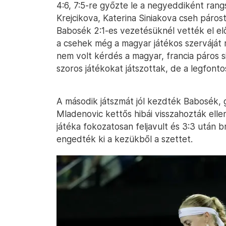
4:6, 7:5-re győzte le a negyeddiként rang
Krejcikova, Katerina Siniakova cseh párost
Babosék 2:1-es vezetésüknél vették el el
a csehek még a magyar játékos szerváját
nem volt kérdés a magyar, francia páros s
szoros játékokat játszottak, de a legfon
A második játszmát jól kezdték Babosék, 
Mladenovic kettős hibái visszahozták ellen
játéka fokozatosan feljavult és 3:3 után 
engedték ki a kezükből a szettet.