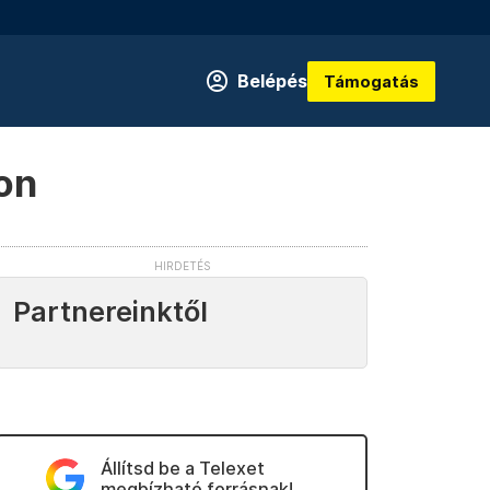
Belépés
Támogatás
on
Partnereinktől
Állítsd be a Telexet
megbízható forrásnak!