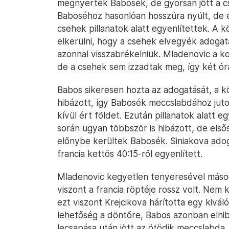
megnyerték Babosék, de gyorsan jött a c
Baboséhoz hasonlóan hosszúra nyúlt, de ez
csehek pillanatok alatt egyenlítettek. A
elkerülni, hogy a csehek elvegyék adogat
azonnal visszabrékelniük. Mladenovic a k
de a csehek sem izzadtak meg, így két óra
Babos sikeresen hozta az adogatását, a k
hibázott, így Babosék meccslabdához jut
kívül ért földet. Ezután pillanatok alatt 
során ugyan többször is hibázott, de első
előnybe kerültek Babosék. Siniakova adog
francia kettős 40:15-ről egyenlített.
Mladenovic kegyetlen tenyeresével másod
viszont a francia röptéje rossz volt. Nem 
ezt viszont Krejcikova hárította egy kivál
lehetőség a döntőre, Babos azonban elhi
lecsapása után jött az ötödik meccslabda