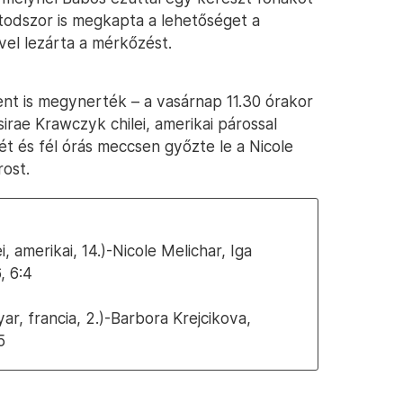
hatodszor is megkapta a lehetőséget a
el lezárta a mérkőzést.
ent is megynerték – a vasárnap 11.30 órakor
rae Krawczyk chilei, amerikai párossal
t és fél órás meccsen győzte le a Nicole
rost.
, amerikai, 14.)-Nicole Melichar, Iga
, 6:4
r, francia, 2.)-Barbora Krejcikova,
5