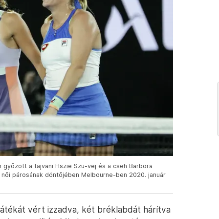
án győzött a tajvani Hszie Szu-vej és a cseh Barbora
g női párosának döntőjében Melbourne-ben 2020. január
átékát vért izzadva, két bréklabdát hárítva