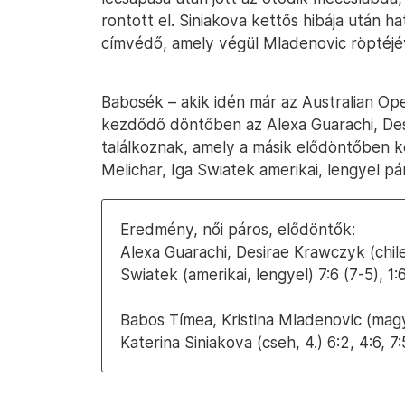
rontott el. Siniakova kettős hibája után 
címvédő, amely végül Mladenovic röptéjév
Babosék – akik idén már az Australian Op
kezdődő döntőben az Alexa Guarachi, Desi
találkoznak, amely a másik elődöntőben ké
Melichar, Iga Swiatek amerikai, lengyel pá
Eredmény, női páros, elődöntők:
Alexa Guarachi, Desirae Krawczyk (chilei
Swiatek (amerikai, lengyel) 7:6 (7-5), 1:6
Babos Tímea, Kristina Mladenovic (magya
Katerina Siniakova (cseh, 4.) 6:2, 4:6, 7: