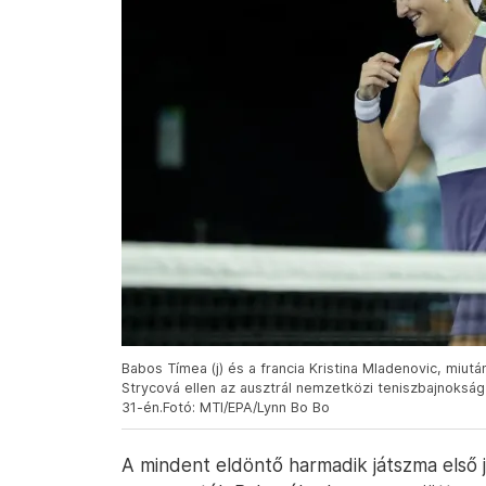
Babos Tímea (j) és a francia Kristina Mladenovic, miut
Strycová ellen az ausztrál nemzetközi teniszbajnoksá
31-én.Fotó: MTI/EPA/Lynn Bo Bo
A mindent eldöntő harmadik játszma első j