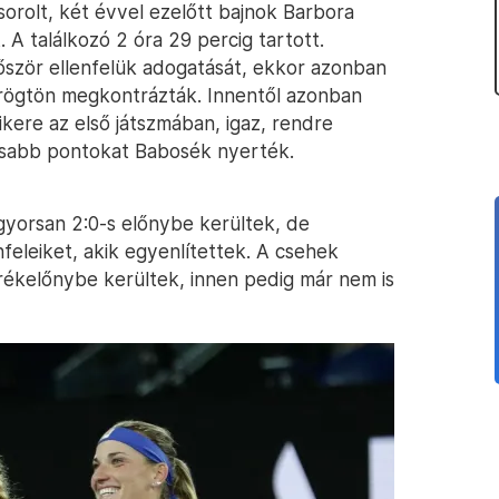
sorolt, két évvel ezelőtt bajnok Barbora
. A találkozó 2 óra 29 percig tartott.
őször ellenfelük adogatását, ekkor azonban
 rögtön megkontrázták. Innentől azonban
ikere az első játszmában, igaz, rendre
tosabb pontokat Babosék nyerték.
gyorsan 2:0-s előnybe kerültek, de
feleiket, akik egyenlítettek. A csehek
brékelőnybe kerültek, innen pedig már nem is