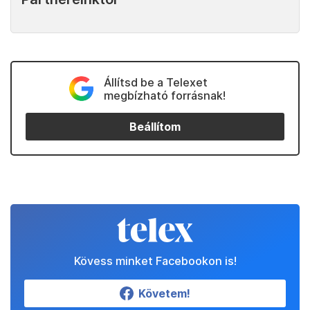
Állítsd be a Telexet
megbízható forrásnak!
Beállítom
Kövess minket Facebookon is!
Követem!