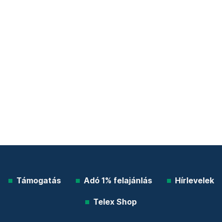
Támogatás
Adó 1% felajánlás
Hírlevelek
Telex Shop