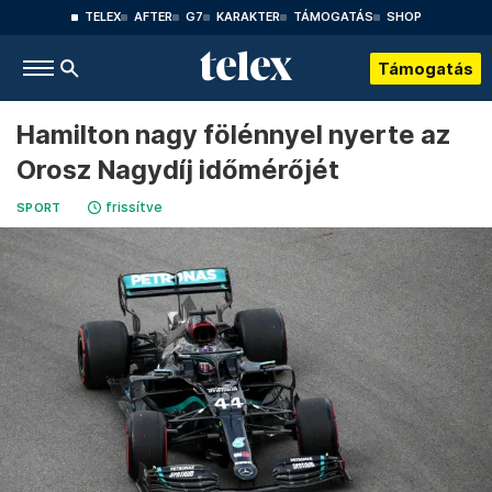
TELEX
AFTER
G7
KARAKTER
TÁMOGATÁS
SHOP
Támogatás
Hamilton nagy fölénnyel nyerte az
Orosz Nagydíj időmérőjét
frissítve
SPORT