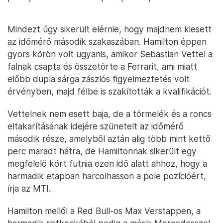
Mindezt úgy sikerült elérnie, hogy majdnem kiesett
az időmérő második szakaszában. Hamilton éppen
gyors körön volt ugyanis, amikor Sebastian Vettel a
falnak csapta és összetörte a Ferrarit, ami miatt
előbb dupla sárga zászlós figyelmeztetés volt
érvényben, majd félbe is szakították a kvalifikációt.
Vettelnek nem esett baja, de a törmelék és a roncs
eltakarításának idejére szünetelt az időmérő
második része, amelyből aztán alig több mint kettő
perc maradt hátra, de Hamiltonnak sikerült egy
megfelelő kört futnia ezen idő alatt ahhoz, hogy a
harmadik etapban harcolhasson a pole pozícióért,
írja az MTI.
Hamilton mellől a Red Bull-os Max Verstappen, a