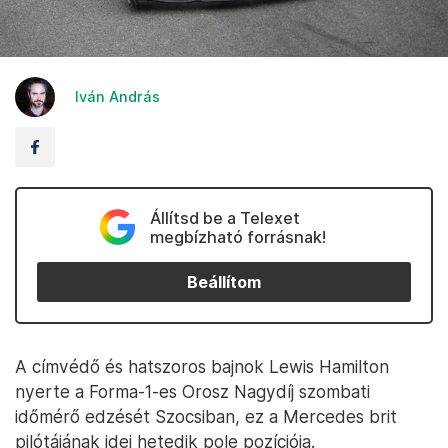
Iván András
Állítsd be a Telexet
megbízható forrásnak!
Beállítom
A címvédő és hatszoros bajnok Lewis Hamilton
nyerte a Forma-1-es Orosz Nagydíj szombati
időmérő edzését Szocsiban, ez a Mercedes brit
pilótájának idei hetedik pole pozíciója.