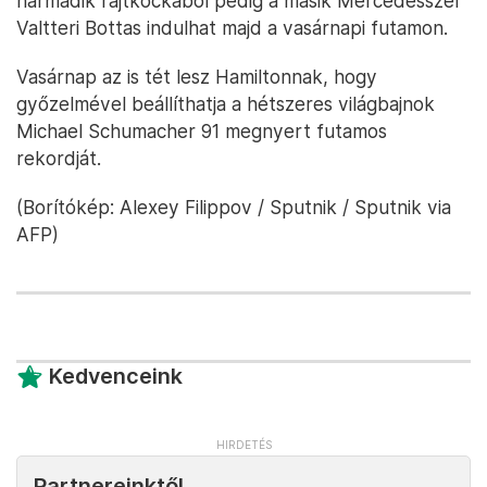
harmadik rajtkockából pedig a másik Mercedesszel
Valtteri Bottas indulhat majd a vasárnapi futamon.
Vasárnap az is tét lesz Hamiltonnak, hogy
győzelmével beállíthatja a hétszeres világbajnok
Michael Schumacher 91 megnyert futamos
rekordját.
(Borítókép: Alexey Filippov / Sputnik / Sputnik via
AFP)
Kedvenceink
Partnereinktől