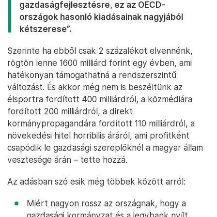
gazdaságfejlesztésre, ez az OECD-
országok hasonló kiadásainak nagyjából
kétszerese”.
Szerinte ha ebből csak 2 százalékot elvennénk,
rögtön lenne 1600 milliárd forint egy évben, ami
hatékonyan támogathatná a rendszerszintű
változást. És akkor még nem is beszéltünk az
élsportra fordított 400 milliárdról, a közmédiára
fordított 200 milliárdról, a direkt
kormánypropagandára fordított 110 milliárdról, a
növekedési hitel horribilis áráról, ami profitként
csapódik le gazdasági szereplőknél a magyar állam
vesztesége árán – tette hozzá.
Az adásban szó esik még többek között arról:
Miért nagyon rossz az országnak, hogy a
gazdasági kormányzat és a jegybank nyílt