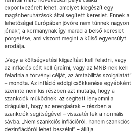
exportvezérelt lehet, amelyet kiegészít egy
magánberuházások által segített kereslet. Ennek a
lehetőségei Európában jövőre nem tűnnek nagyon
jónak”, a kormánynak így marad a belső kereslet
pörgetése, ami viszont megint a külső egyensúlyt
erodálja.
„Vagy a költségvetési kiigazítást kell feladni, vagy
az inflációs célt kell újraírni, vagy az MNB-nek kell
feladnia a törvényi célját, az árstabilitás szolgálatát”
– mondta. Az infláció eddigi csökkenése egyébként
szerinte nem kis részben azt mutatja, hogy a
szankciók működnek: az segített lenyomni a
drágulást, hogy az energiaárak – részben a
szankciók segítségével – visszatértek a normális
sávba. „Nem szankciós inflációról, hanem szankciós
dezinflációról lehet beszélni” – állítja.