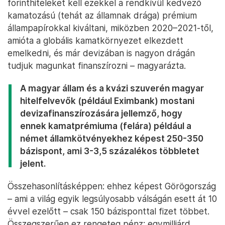
forinthiteleket kell ezekkel a rendkívül kedvező
kamatozású (tehát az államnak drága) prémium
állampapírokkal kiváltani, miközben 2020–2021-től,
amióta a globális kamatkörnyezet elkezdett
emelkedni, és már devizában is nagyon drágán
tudjuk magunkat finanszírozni – magyarázta.
A magyar állam és a kvázi szuverén magyar
hitelfelvevők (például Eximbank) mostani
devizafinanszírozására jellemző, hogy
ennek kamatprémiuma (felára) például a
német államkötvényekhez képest 250-350
bázispont, ami 3-3,5 százalékos többletet
jelent.
Összehasonlításképpen: ehhez képest Görögország
– ami a világ egyik legsúlyosabb válságán esett át 10
évvel ezelőtt – csak 150 bázisponttal fizet többet.
Összegszerűen ez rengeteg pénz: egymilliárd