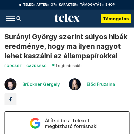
TELEX
AFTER
G7
KARAKTER
TÁMOGATÁS
SHOP
Támogatás
Surányi György szerint súlyos hibák
eredménye, hogy ma ilyen nagyot
lehet kaszálni az állampapírokkal
Legfontosabb
PODCAST
GAZDASÁG
Brückner Gergely
Előd Fruzsina
Állítsd be a Telexet
megbízható forrásnak!