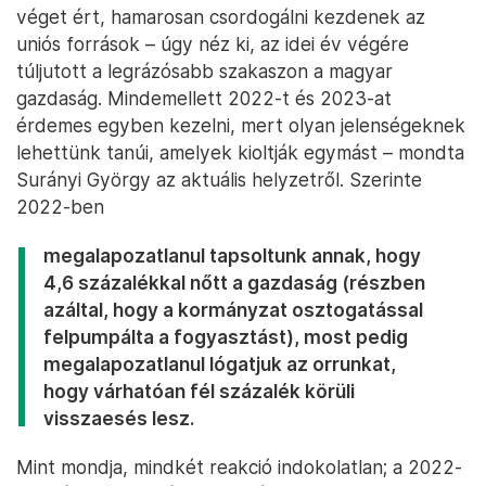
véget ért, hamarosan csordogálni kezdenek az
uniós források – úgy néz ki, az idei év végére
túljutott a legrázósabb szakaszon a magyar
gazdaság. Mindemellett 2022-t és 2023-at
érdemes egyben kezelni, mert olyan jelenségeknek
lehettünk tanúi, amelyek kioltják egymást – mondta
Surányi György az aktuális helyzetről. Szerinte
2022-ben
megalapozatlanul tapsoltunk annak, hogy
4,6 százalékkal nőtt a gazdaság (részben
azáltal, hogy a kormányzat osztogatással
felpumpálta a fogyasztást), most pedig
megalapozatlanul lógatjuk az orrunkat,
hogy várhatóan fél százalék körüli
visszaesés lesz.
Mint mondja, mindkét reakció indokolatlan; a 2022-