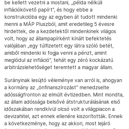
be kellett vezetni a mostani, „példa nélküli
inflációkövető papírt”, és hogy ebbe a
konstrukcióba egy az egyben át tudott mindenki
menni a MÁP Pluszból, amit eredetileg 5 évesre
hirdettek, de a kezdetektől mindenkinek világos
volt, hogy az állampapírként kínált befektetés
valójában „egy túlfizetett egy látra szóló betét,
amiből mindenki ki fogja venni a pénzt, amint
meglódul az infláció”, tehát egy zéró kockázatú
arbitrázslehetőséget teremtett a magyar állam.
Surányinak lesújtó véleménye van arról is, ahogyan
a kormány az „önfinanszírozást” menedzselte
adósságfronton az elmúlt évtizedben. Mint mondta,
az állam adóssága belsővé átstrukturálásának első
időszakában rendkívül olcsó volt a világpiacon a
devizahitel, azt ennek ellenére kiszorították. Ennek
a következménye, hogy az akkori, most lejáró