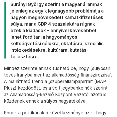
Surányi György szerint a magyar államnak
jelenleg az egyik legnagyobb problémája a
nagyon megnövekedett kamatkifizetések
súlya, már a GDP 4 százalékára rúgnak
ezek a kiadások – ennyivel kevesebbet
lehet fordítani a hagyományos
költségvetési célokra, oktatásra, szociális
intézkedésekre, kultúrára, kutatás-
fejlesztésre.
Mindez szerinte annak tudható be, hogy „súlyosan
téves irányba ment az államadósság finanszírozása”.
A ma látható trend a „szuperállampapírral” (MÁP
Plusz) kezdődött, és a volt jegybankelnök szerint
az Államadósság-kezelő Központ vezetői azóta is
küzdenek ennek a súlyos hagyatékával.
Ennek a politikának a következménye az is, hogy