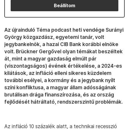
Beállítom
Az újrainduló Téma podcast heti vendége Surányi
György közgazdász, egyetemi tanár, volt
jegybankelnök, a hazai CIB Bank korábbi elnöke
volt. Brückner Gergővel olyan témákat beszéltek
át, mint a magyar gazdaság elmúlt pár
(viszontagságos) évének értékelése, a 2024-es
kilátások, az infláció elleni sikeres küzdelem
további esélyei, a kormány és a jegybank nyílt
színi konfliktusa, a magyar állam adósságának
brutálisan drága finanszírozása, és az ország
fejlődését hátráltató, rendszerszintű problémák.
Az infláció 10 százalék alatt, a technikai recesszió