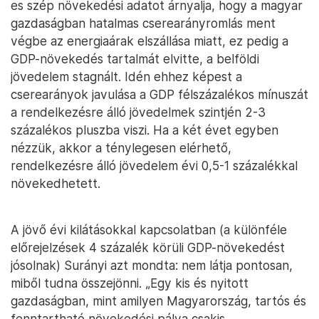
es szép növekedési adatot árnyalja, hogy a magyar
gazdaságban hatalmas cserearányromlás ment
végbe az energiaárak elszállása miatt, ez pedig a
GDP-növekedés tartalmát elvitte, a belföldi
jövedelem stagnált. Idén ehhez képest a
cserearányok javulása a GDP félszázalékos mínuszát
a rendelkezésre álló jövedelmek szintjén 2-3
százalékos pluszba viszi. Ha a két évet egyben
nézzük, akkor a ténylegesen elérhető,
rendelkezésre álló jövedelem évi 0,5-1 százalékkal
növekedhetett.
A jövő évi kilátásokkal kapcsolatban (a különféle
előrejelzések 4 százalék körüli GDP-növekedést
jósolnak) Surányi azt mondta: nem látja pontosan,
miből tudna összejönni. „Egy kis és nyitott
gazdaságban, mint amilyen Magyarország, tartós és
fenntartható növekedési pálya csakis