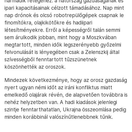
harmadik rétegéhez: a hátország gazdaságának és
ipari kapacitásainak célzott támadásához. Nap mint
nap drónok és olcsó robotrepülőgépek csapnak le
finomítókra, olajkikötőkre és hadiipari
létesítményekre. Erről a képességről talán semmi
sem árulkodik jobban, mint hogy a Moszkvában
megtartott, minden idők legszerényebb győzelmi
felvonulását is lényegében csak a Zelenszkij által
szívességből fenntartott tűzszünetnek
köszönhették az oroszok.
Mindezek következménye, hogy az orosz gazdaság
nyert ugyan némi időt az iráni konfliktus miatt
emelkedő olajárak révén, de alapvetően továbbra is
nehéz helyzetben van. A hadi kiadások jelenlegi
szintje fenntarthatatlan, Ukrajna összeomlása pedig
minden korábbinál valószínűtlenebbnek tűnik.