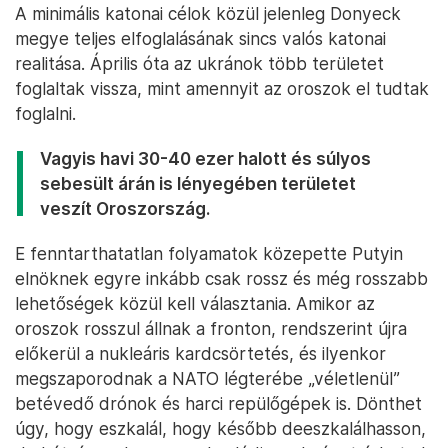
A minimális katonai célok közül jelenleg Donyeck
megye teljes elfoglalásának sincs valós katonai
realitása. Április óta az ukránok több területet
foglaltak vissza, mint amennyit az oroszok el tudtak
foglalni.
Vagyis havi 30-40 ezer halott és súlyos
sebesült árán is lényegében területet
veszít Oroszország.
E fenntarthatatlan folyamatok közepette Putyin
elnöknek egyre inkább csak rossz és még rosszabb
lehetőségek közül kell választania. Amikor az
oroszok rosszul állnak a fronton, rendszerint újra
előkerül a nukleáris kardcsörtetés, és ilyenkor
megszaporodnak a NATO légterébe „véletlenül”
betévedő drónok és harci repülőgépek is. Dönthet
úgy, hogy eszkalál, hogy később deeszkalálhasson,