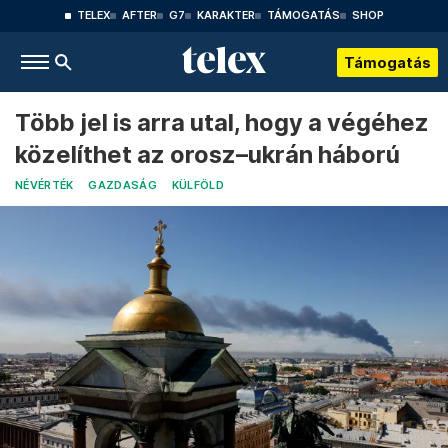
TELEX
AFTER
G7
KARAKTER
TÁMOGATÁS
SHOP
Támogatás
Több jel is arra utal, hogy a végéhez
közelíthet az orosz–ukrán háború
NÉVÉRTÉK
GAZDASÁG
KÜLFÖLD