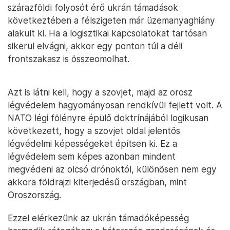
szárazföldi folyosót érő ukrán támadások
következtében a félszigeten már üzemanyaghiány
alakult ki. Ha a logisztikai kapcsolatokat tartósan
sikerül elvágni, akkor egy ponton túl a déli
frontszakasz is összeomolhat.
Azt is látni kell, hogy a szovjet, majd az orosz
légvédelem hagyományosan rendkívül fejlett volt. A
NATO légi fölényre épülő doktrínájából logikusan
következett, hogy a szovjet oldal jelentős
légvédelmi képességeket építsen ki. Ez a
légvédelem sem képes azonban mindent
megvédeni az olcsó drónoktól, különösen nem egy
akkora földrajzi kiterjedésű országban, mint
Oroszország.
Ezzel elérkezünk az ukrán támadóképesség