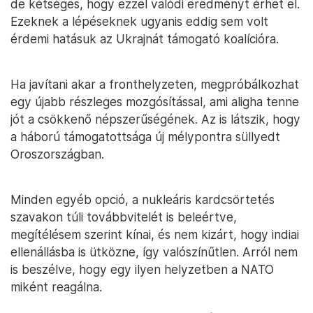
de kétséges, hogy ezzel valódi eredményt érhet el.
Ezeknek a lépéseknek ugyanis eddig sem volt
érdemi hatásuk az Ukrajnát támogató koalícióra.
Ha javítani akar a fronthelyzeten, megpróbálkozhat
egy újabb részleges mozgósítással, ami aligha tenne
jót a csökkenő népszerűségének. Az is látszik, hogy
a háború támogatottsága új mélypontra süllyedt
Oroszországban.
Minden egyéb opció, a nukleáris kardcsörtetés
szavakon túli továbbvitelét is beleértve,
megítélésem szerint kínai, és nem kizárt, hogy indiai
ellenállásba is ütközne, így valószínűtlen. Arról nem
is beszélve, hogy egy ilyen helyzetben a NATO
miként reagálna.