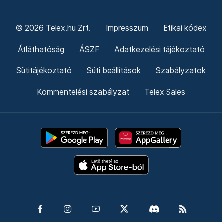
© 2026 Telex.hu Zrt.
Impresszum
Etikai kódex
Átláthatóság
ÁSZF
Adatkezelési tájékoztató
Sütitájékoztató
Süti beállítások
Szabályzatok
Kommentelési szabályzat
Telex Sales