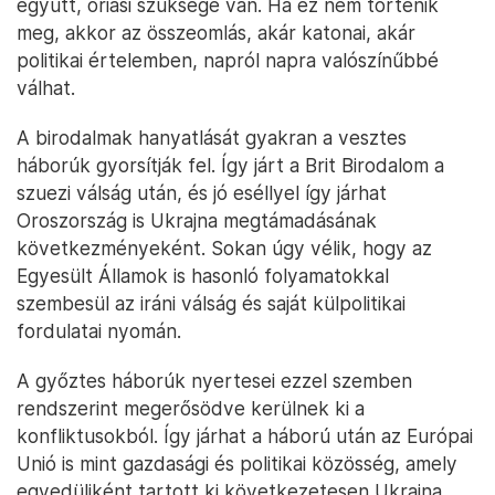
együtt, óriási szüksége van. Ha ez nem történik
meg, akkor az összeomlás, akár katonai, akár
politikai értelemben, napról napra valószínűbbé
válhat.
A birodalmak hanyatlását gyakran a vesztes
háborúk gyorsítják fel. Így járt a Brit Birodalom a
szuezi válság után, és jó eséllyel így járhat
Oroszország is Ukrajna megtámadásának
következményeként. Sokan úgy vélik, hogy az
Egyesült Államok is hasonló folyamatokkal
szembesül az iráni válság és saját külpolitikai
fordulatai nyomán.
A győztes háborúk nyertesei ezzel szemben
rendszerint megerősödve kerülnek ki a
konfliktusokból. Így járhat a háború után az Európai
Unió is mint gazdasági és politikai közösség, amely
egyedüliként tartott ki következetesen Ukrajna