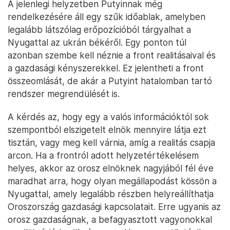
A jelenlegi helyzetben Putyinnak még
rendelkezésére áll egy szűk időablak, amelyben
legalább látszólag erőpozícióból tárgyalhat a
Nyugattal az ukrán békéről. Egy ponton túl
azonban szembe kell néznie a front realitásaival és
a gazdasági kényszerekkel. Ez jelentheti a front
összeomlását, de akár a Putyint hatalomban tartó
rendszer megrendülését is.
A kérdés az, hogy egy a valós információktól sok
szempontból elszigetelt elnök mennyire látja ezt
tisztán, vagy meg kell várnia, amíg a realitás csapja
arcon. Ha a frontról adott helyzetértékelésem
helyes, akkor az orosz elnöknek nagyjából fél éve
maradhat arra, hogy olyan megállapodást kössön a
Nyugattal, amely legalább részben helyreállíthatja
Oroszország gazdasági kapcsolatait. Erre ugyanis az
orosz gazdaságnak, a befagyasztott vagyonokkal