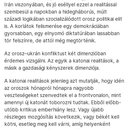
Irán viszonyában, és jó eséllyel ezzel a realitással
szembesül a napokban a hidegháborús, múlt
századi logikában szocializálódott orosz politikai elit
is. A korlátok felismerése egy demokráciában
gyorsabban, egy elnyomó diktatúrában lassabban
tör felszínre, de attól még megtörténik.
Az orosz–ukrán konfliktust két dimenzióban
érdemes vizsgálni. Az egyik a katonai realitások, a
másik a gazdasági kényszerek dimenziója.
A katonai realitások jelenleg azt mutatják, hogy idén
az oroszok hónapról hónapra nagyobb
veszteségeket szenvedtek el a frontvonalon, mint
amennyi új katonát toborozni tudtak. Ebből előbb-
utóbb kritikus emberhiány lesz. Vagy újabb
részleges mozgósítás következik, vagy békét kell
kötni, esetleg meg kell várni, amíg helyenként