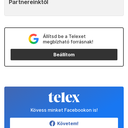
Partnereinktől
Állítsd be a Telexet
megbízható forrásnak!
Beállítom
Kövess minket Facebookon is!
Követem!