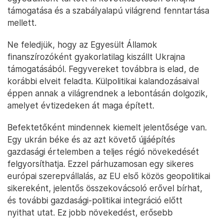
támogatása és a szabályalapú világrend fenntartása
mellett.
Ne feledjük, hogy az Egyesült Államok
finanszírozóként gyakorlatilag kiszállt Ukrajna
támogatásából. Fegyvereket továbbra is elad, de
korábbi elveit feladta. Külpolitikai kalandozásaival
éppen annak a világrendnek a lebontásán dolgozik,
amelyet évtizedeken át maga épített.
Befektetőként mindennek kiemelt jelentősége van.
Egy ukrán béke és az azt követő újjáépítés
gazdasági értelemben a teljes régió növekedését
felgyorsíthatja. Ezzel párhuzamosan egy sikeres
európai szerepvállalás, az EU első közös geopolitikai
sikereként, jelentős összekovácsoló erővel bírhat,
és további gazdasági-politikai integráció előtt
nyithat utat. Ez jobb növekedést, erősebb