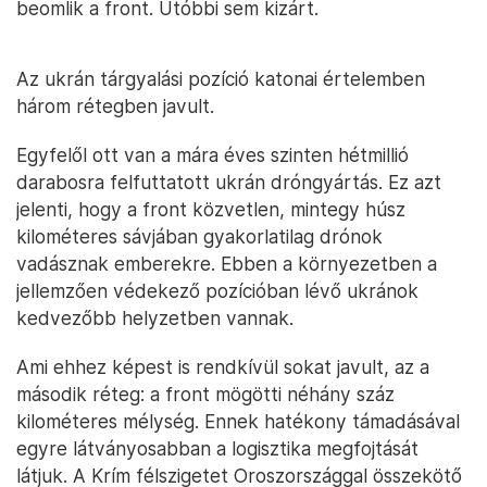
beomlik a front. Utóbbi sem kizárt.
Az ukrán tárgyalási pozíció katonai értelemben
három rétegben javult.
Egyfelől ott van a mára éves szinten hétmillió
darabosra felfuttatott ukrán dróngyártás. Ez azt
jelenti, hogy a front közvetlen, mintegy húsz
kilométeres sávjában gyakorlatilag drónok
vadásznak emberekre. Ebben a környezetben a
jellemzően védekező pozícióban lévő ukránok
kedvezőbb helyzetben vannak.
Ami ehhez képest is rendkívül sokat javult, az a
második réteg: a front mögötti néhány száz
kilométeres mélység. Ennek hatékony támadásával
egyre látványosabban a logisztika megfojtását
látjuk. A Krím félszigetet Oroszországgal összekötő