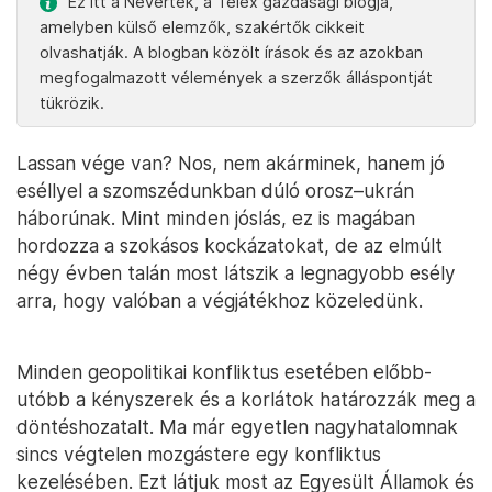
Ez itt a Névérték, a Telex gazdasági blogja,
amelyben külső elemzők, szakértők cikkeit
olvashatják. A blogban közölt írások és az azokban
megfogalmazott vélemények a szerzők álláspontját
tükrözik.
Lassan vége van? Nos, nem akárminek, hanem jó
eséllyel a szomszédunkban dúló orosz–ukrán
háborúnak. Mint minden jóslás, ez is magában
hordozza a szokásos kockázatokat, de az elmúlt
négy évben talán most látszik a legnagyobb esély
arra, hogy valóban a végjátékhoz közeledünk.
Minden geopolitikai konfliktus esetében előbb-
utóbb a kényszerek és a korlátok határozzák meg a
döntéshozatalt. Ma már egyetlen nagyhatalomnak
sincs végtelen mozgástere egy konfliktus
kezelésében. Ezt látjuk most az Egyesült Államok és