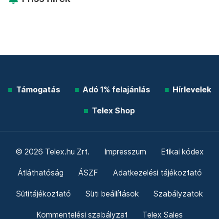
Támogatás
Adó 1% felajánlás
Hírlevelek
Telex Shop
© 2026 Telex.hu Zrt.
Impresszum
Etikai kódex
Átláthatóság
ÁSZF
Adatkezelési tájékoztató
Sütitájékoztató
Süti beállítások
Szabályzatok
Kommentelési szabályzat
Telex Sales