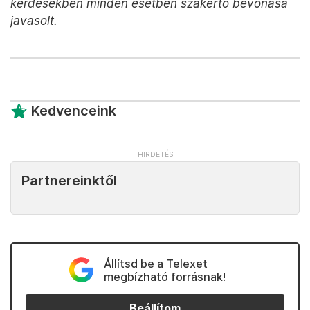
kérdésekben minden esetben szakértő bevonása
javasolt.
Kedvenceink
Partnereinktől
Állítsd be a Telexet
megbízható forrásnak!
Beállítom