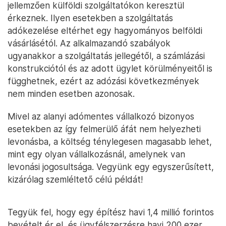
jellemzően külföldi szolgáltatókon keresztül
érkeznek. Ilyen esetekben a szolgáltatás
adókezelése eltérhet egy hagyományos belföldi
vásárlásétól. Az alkalmazandó szabályok
ugyanakkor a szolgáltatás jellegétől, a számlázási
konstrukciótól és az adott ügylet körülményeitől is
függhetnek, ezért az adózási következmények
nem minden esetben azonosak.
Mivel az alanyi adómentes vállalkozó bizonyos
esetekben az így felmerülő áfát nem helyezheti
levonásba, a költség ténylegesen magasabb lehet,
mint egy olyan vállalkozásnál, amelynek van
levonási jogosultsága. Vegyünk egy egyszerűsített,
kizárólag szemléltető célú példát!
Tegyük fel, hogy egy építész havi 1,4 millió forintos
bevételt ér el, és ügyfélszerzésre havi 200 ezer