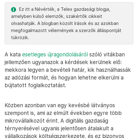
Ez itt a Névérték, a Telex gazdasági blogja,
amelyben külső elemzők, szakértők cikkeit
olvashatják. A blogban közölt írások és az azokban
megfogalmazott vélemények a szerzők álláspontját
tükrözik.
A kata
esetleges újragondolásáról
szóló vitákban
jellemzően ugyanazok a kérdések kerülnek elő:
mekkora legyen a bevételi határ, kik használhassák
az adózási formát, és hogyan lehetne elkerülni a
bújtatott foglalkoztatást.
Közben azonban van egy kevésbé látványos
szempont is, ami az elmúlt években egyre több
mikrovállalkozót érint. A digitális gazdaság
térnyerésével ugyanis jelentősen átalakult a
vállalkozások költségszerkezete, és ez bizonyos