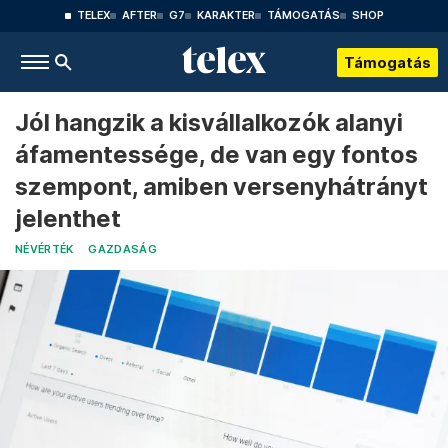
TELEX
AFTER
G7
KARAKTER
TÁMOGATÁS
SHOP
Támogatás
Jól hangzik a kisvállalkozók alanyi
áfamentessége, de van egy fontos
szempont, amiben versenyhátrányt
jelenthet
NÉVÉRTÉK
GAZDASÁG