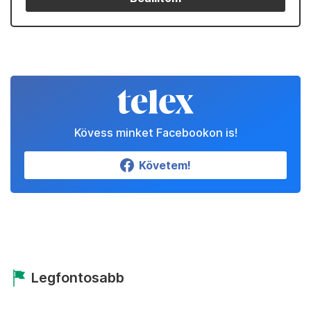
Kövess minket Facebookon is!
Követem!
Legfontosabb