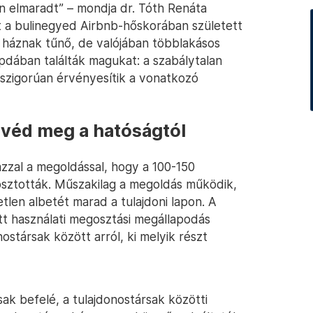
 elmaradt” – mondja dr. Tóth Renáta
nt a bulinegyed Airbnb-hőskorában született
i háznak tűnő, de valójában többlakásos
pdában találták magukat: a szabálytalan
szigorúan érvényesítik a vonatkozó
véd meg a hatóságtól
azzal a megoldással, hogy a 100-150
sztották. Műszakilag a megoldás működik,
etlen albetét marad a tulajdoni lapon. A
ett használati megosztási megállapodás
ostársak között arról, ki melyik részt
ak befelé, a tulajdonostársak közötti