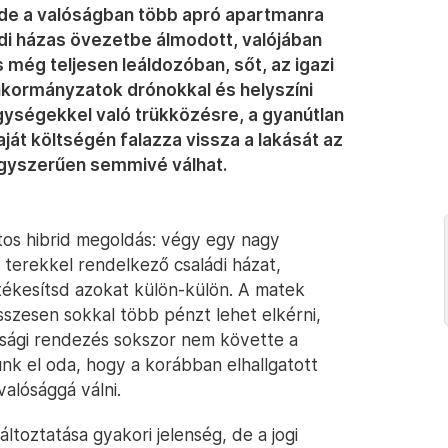
 de a valóságban több apró apartmanra
ádi házas övezetbe álmodott, valójában
 még teljesen leáldozóban, sőt, az igazi
kormányzatok drónokkal és helyszíni
ységekkel való trükközésre, a gyanútlan
aját költségén falazza vissza a lakását az
 egyszerűen semmivé válhat.
átos hibrid megoldás: végy egy nagy
s terekkel rendelkező családi házat,
tékesítsd azokat külön-külön. A matek
sszesen sokkal több pénzt lehet elkérni,
ósági rendezés sokszor nem követte a
nk el oda, hogy a korábban elhallgatott
valósággá válni.
toztatása gyakori jelenség, de a jogi