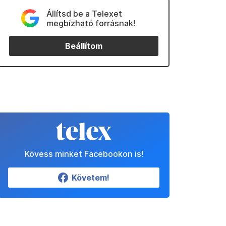
Állítsd be a Telexet
megbízható forrásnak!
Beállítom
Kövess minket Facebookon is!
Követem!