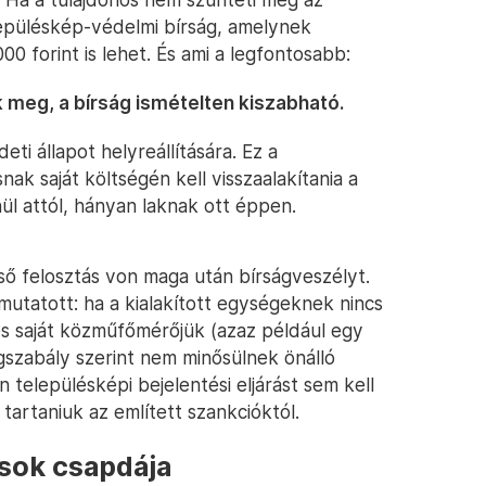
elepüléskép-védelmi bírság, amelynek
0 forint is lehet. És ami a legfontosabb:
k meg, a bírság ismételten kiszabható.
eti állapot helyreállítására. Ez a
nak saját költségén kell visszaalakítania a
ül attól, hányan laknak ott éppen.
ső felosztás von maga után bírságveszélyt.
ámutatott: ha a kialakított egységeknek nincs
 és saját közműfőmérőjük (azaz például egy
gszabály szerint nem minősülnek önálló
településképi bejelentési eljárást sem kell
 tartaniuk az említett szankcióktól.
sok csapdája