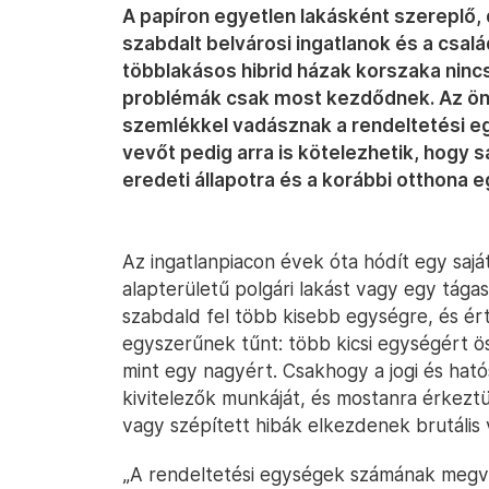
A papíron egyetlen lakásként szereplő,
szabdalt belvárosi ingatlanok és a csal
többlakásos hibrid házak korszaka nincs
problémák csak most kezdődnek. Az ön
szemlékkel vadásznak a rendeltetési eg
vevőt pedig arra is kötelezhetik, hogy s
eredeti állapotra és a korábbi otthona
Az ingatlanpiacon évek óta hódít egy saj
alapterületű polgári lakást vagy egy tága
szabdald fel több kisebb egységre, és ér
egyszerűnek tűnt: több kicsi egységért ö
mint egy nagyért. Csakhogy a jogi és hat
kivitelezők munkáját, és mostanra érkeztü
vagy szépített hibák elkezdenek brutális 
„A rendeltetési egységek számának megvál