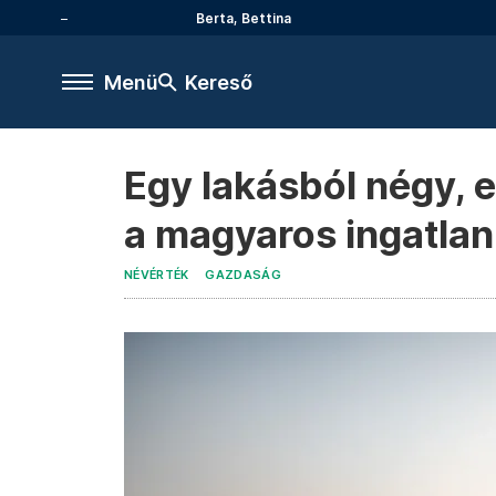
Berta, Bettina
Menü
Kereső
Egy lakásból négy, e
a magyaros ingatla
NÉVÉRTÉK
GAZDASÁG