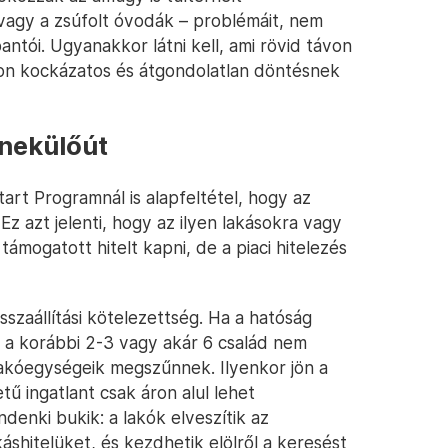
 vagy a zsúfolt óvodák – problémáit, nem
bantói. Ugyanakkor látni kell, ami rövid távon
ávon kockázatos és átgondolatlan döntésnek
enekülőút
tart Programnál is alapfeltétel, hogy az
 Ez azt jelenti, hogy az ilyen lakásokra vagy
 támogatott hitelt kapni, de a piaci hitelezés
szaállítási kötelezettség. Ha a hatóság
át, a korábbi 2-3 vagy akár 6 család nem
 lakóegységeik megszűnnek. Ilyenkor jön a
ű ingatlant csak áron alul lehet
denki bukik: a lakók elveszítik az
áshitelüket, és kezdhetik elölről a keresést