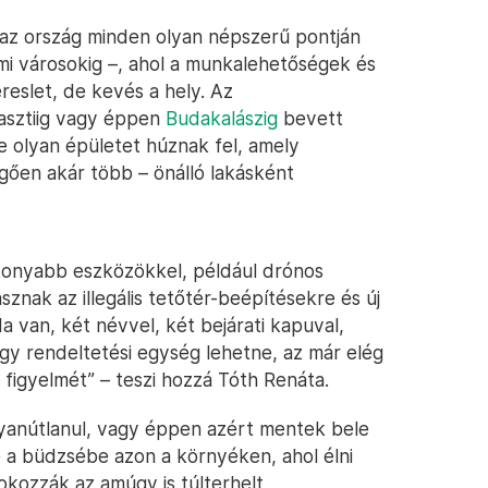
 az ország minden olyan népszerű pontján
temi városokig –, ahol a munkalehetőségek és
ereslet, de kevés a hely. Az
asztiig vagy éppen
Budakalászig
bevett
 olyan épületet húznak fel, amely
ggően akár több – önálló lakásként
onyabb eszközökkel, például drónos
sznak az illegális tetőtér-beépítésekre és új
a van, két névvel, két bejárati kapuval,
gy rendeltetési egység lehetne, az már elég
figyelmét” – teszi hozzá Tóth Renáta.
yanútlanul, vagy éppen azért mentek bele
e a büdzsébe azon a környéken, ahol élni
okozzák az amúgy is túlterhelt