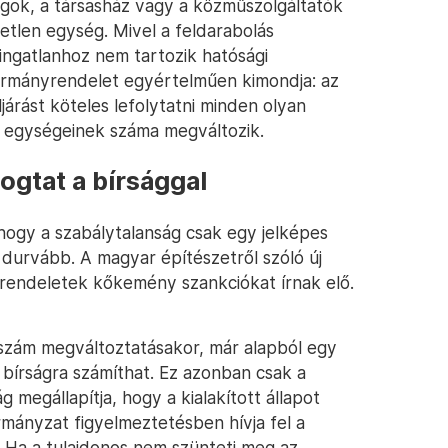
ágok, a társasház vagy a közműszolgáltatók
etlen egység. Mivel a feldarabolás
 ingatlanhoz nem tartozik hatósági
 kormányrendelet egyértelműen kimondja: az
járást köteles lefolytatni minden olyan
i egységeinek száma megváltozik.
ogtat a bírsággal
hogy a szabálytalanság csak egy jelképes
l durvább. A magyar építészetről szóló új
i rendeletek kőkemény szankciókat írnak elő.
ásszám megváltoztatásakor, már alapból egy
i bírságra számíthat. Ez azonban csak a
megállapítja, hogy a kialakított állapot
ormányzat figyelmeztetésben hívja fel a
. Ha a tulajdonos nem szünteti meg az