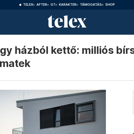
TELEX
AFTER
G7
KARAKTER
TÁMOGATÁS
SHOP
gy házból kettő: milliós bí
nmatek