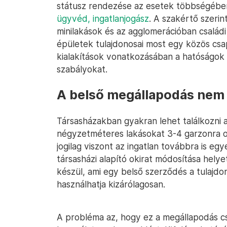
státusz rendezése az esetek többségében
ügyvéd, ingatlanjogász
. A szakértő szeri
minilakások és az agglomerációban család
épületek tulajdonosai most egy közös csa
kialakítások vonatkozásában a hatóságok 
szabályokat.
A belső megállapodás nem 
Társasházakban gyakran lehet találkozni 
négyzetméteres lakásokat 3-4 garzonra o
jogilag viszont az ingatlan továbbra is egy
társasházi alapító okirat módosítása hely
készül, ami egy belső szerződés a tulajdon
használhatja kizárólagosan.
A probléma az, hogy ez a megállapodás cs