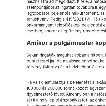
használatra ad megoldást. Kifelé, a hatós
szempontjából az ingatlan továbbra is egy
legtöbbször bejelentés nélkül történt, az
tanúsítvány. Pedig a 419/2021. (VII. 15.)
önkormányzat településképi bejelentési el
esetben, amikor az építmény rendeltetés
Amikor a polgármester kop
Sokan ringatják magukat abban a hitben, 
büntetéssel jár, de a valóság ennél sokka
törvény (Méptv.) és a helyi településkép
Ha valaki elmulasztja a bejelentést a lak
100 000 és 200 000 forint közötti egyszer
figyelmeztető lövés. Amennyiben a hatóság 
sérti a helyi építési szabályzatot, az önk
tulajdonos figyelmét a jogszabálysértésre