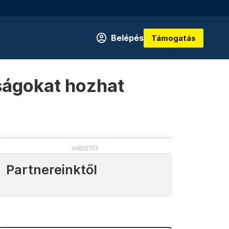
Belépés
Támogatás
rságokat hozhat
Partnereinktől