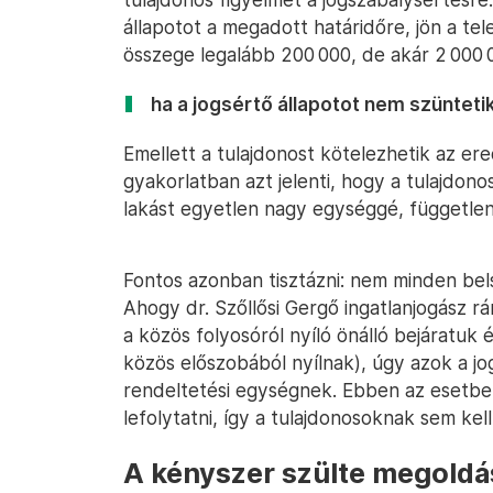
állapotot a megadott határidőre, jön a t
összege legalább 200 000, de akár 2 000 00
ha a jogsértő állapotot nem szünteti
Emellett a tulajdonost kötelezhetik az ered
gyakorlatban azt jelenti, hogy a tulajdonos
lakást egyetlen nagy egységgé, független
Fontos azonban tisztázni: nem minden bel
Ahogy dr. Szőllősi Gergő ingatlanjogász r
a közös folyosóról nyíló önálló bejáratuk
közös előszobából nyílnak), úgy azok a jo
rendeltetési egységnek. Ebben az esetben 
lefolytatni, így a tulajdonosoknak sem kell
A kényszer szülte megoldá