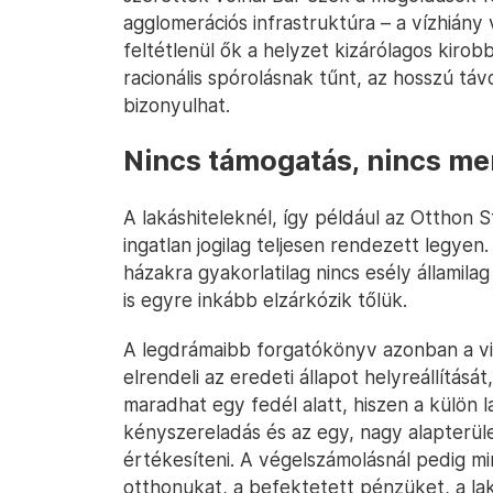
agglomerációs infrastruktúra – a vízhiány
feltétlenül ők a helyzet kizárólagos kirob
racionális spórolásnak tűnt, az hosszú t
bizonyulhat.
Nincs támogatás, nincs m
A lakáshiteleknél, így például az Otthon S
ingatlan jogilag teljesen rendezett legyen.
házakra gyakorlatilag nincs esély államilag
is egyre inkább elzárkózik tőlük.
A legdrámaibb forgatókönyv azonban a vis
elrendeli az eredeti állapot helyreállítás
maradhat egy fedél alatt, hiszen a külön
kényszereladás és az egy, nagy alapterület
értékesíteni. A végelszámolásnál pedig min
otthonukat, a befektetett pénzüket, a lak