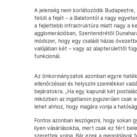
A jelenség nem korlátozódik Budapestre,
felüti a fejét – a Balatontól a nagy egye
a fejlettebb infrastruktúra miatt nagy a k
agglomerációban, Szentendrétől Dunahar
módszer, hogy egy családi házas övezetbe
valójában két – vagy az alapterülettől fü
funkcionál.
Az önkormányzatok azonban egyre haték
ellenőrzéssel és helyszíni szemlékkel vadá
bejáratokra. „Ha egy kapunál két postalád
miközben az ingatlanon jogszerűen csak e
lehet ahhoz, hogy magára vonja a hatóság 
Fontos azonban leszögezni, hogy sokan g
ilyen vásárlásokba, mert csak ez fért bel
szerettek volna. Bár ezek a megoldások f