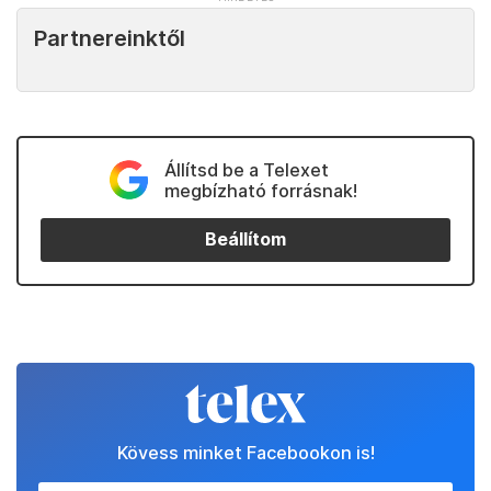
Partnereinktől
Állítsd be a Telexet
megbízható forrásnak!
Beállítom
Kövess minket Facebookon is!