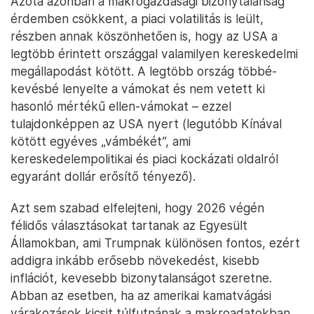
Azóta azonban a makrogazdasági bizonytalanság
érdemben csökkent, a piaci volatilitás is leült,
részben annak köszönhetően is, hogy az USA a
legtöbb érintett országgal valamilyen kereskedelmi
megállapodást kötött. A legtöbb ország többé-
kevésbé lenyelte a vámokat és nem vetett ki
hasonló mértékű ellen-vámokat – ezzel
tulajdonképpen az USA nyert (legutóbb Kínával
kötött egyéves „vámbékét”, ami
kereskedelempolitikai és piaci kockázati oldalról
egyaránt dollár erősítő tényező).
Azt sem szabad elfelejteni, hogy 2026 végén
félidős választásokat tartanak az Egyesült
Államokban, ami Trumpnak különösen fontos, ezért
addigra inkább erősebb növekedést, kisebb
inflációt, kevesebb bizonytalanságot szeretne.
Abban az esetben, ha az amerikai kamatvágási
várakozások kicsit túlfutnának a makroadatokban