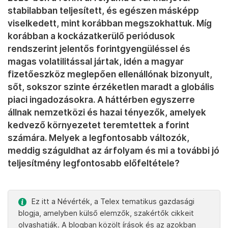
stabilabban teljesített, és egészen másképp
viselkedett, mint korábban megszokhattuk. Míg
korábban a kockázatkerülő periódusok
rendszerint jelentős forintgyengüléssel és
magas volatilitással jártak, idén a magyar
fizetőeszköz meglepően ellenállónak bizonyult,
sőt, sokszor szinte érzéketlen maradt a globális
piaci ingadozásokra. A háttérben egyszerre
állnak nemzetközi és hazai tényezők, amelyek
kedvező környezetet teremtettek a forint
számára. Melyek a legfontosabb változók,
meddig száguldhat az árfolyam és mi a további jó
teljesítmény legfontosabb előfeltétele?
Ez itt a Névérték, a Telex tematikus gazdasági
blogja, amelyben külső elemzők, szakértők cikkeit
olvashatják. A blogban közölt írások és az azokban