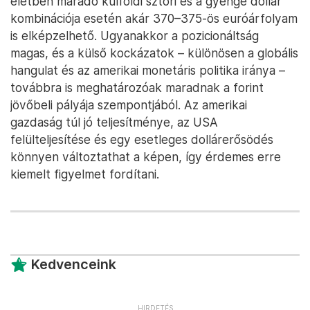
életben maradó külföldi sztori és a gyenge dollár
kombinációja esetén akár 370–375-ös euróárfolyam
is elképzelhető. Ugyanakkor a pozicionáltság
magas, és a külső kockázatok – különösen a globális
hangulat és az amerikai monetáris politika iránya –
továbbra is meghatározóak maradnak a forint
jövőbeli pályája szempontjából. Az amerikai
gazdaság túl jó teljesítménye, az USA
felülteljesítése és egy esetleges dollárerősödés
könnyen változtathat a képen, így érdemes erre
kiemelt figyelmet fordítani.
Kedvenceink