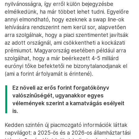
nyilvánosságra, így erről külön bejegyzésbe
elmélkedünk, ha már többet lehet tudni. Egyelőre
annyi elmondható, hogy ezeknek a swap line-ok
lehívására rendszerint nem kerül sor, alapvetően
arra szolgálnak, hogy a piaci szentimentet javítsák
az adott országnál, ami csökkentheti a kockázati
prémiumot. Magyarország esetében például arra
szolgálhat, hogy a már beérkezett 4-5 milliárd
eurónyi tőke befektetői ne bizonytalanodjanak el
(ami a forint árfolyamát is érintené).
Ez növeli az erős forint forgatókönyv
valószínűségét, ugyanakkor egyes
vélemények szerint a kamatvágás esélyeit
is.
Kedden szintén új piacmozgató információk láttak
napvilágot: a 2025-ös és a 2026-os államháztartási