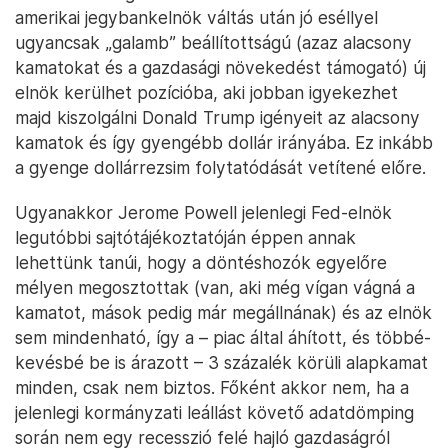
amerikai jegybankelnök váltás után jó eséllyel
ugyancsak „galamb” beállítottságú (azaz alacsony
kamatokat és a gazdasági növekedést támogató) új
elnök kerülhet pozícióba, aki jobban igyekezhet
majd kiszolgálni Donald Trump igényeit az alacsony
kamatok és így gyengébb dollár irányába. Ez inkább
a gyenge dollárrezsim folytatódását vetítené előre.
Ugyanakkor Jerome Powell jelenlegi Fed-elnök
legutóbbi sajtótájékoztatóján éppen annak
lehettünk tanúi, hogy a döntéshozók egyelőre
mélyen megosztottak (van, aki még vígan vágná a
kamatot, mások pedig már megállnának) és az elnök
sem mindenható, így a – piac által áhított, és többé-
kevésbé be is árazott – 3 százalék körüli alapkamat
minden, csak nem biztos. Főként akkor nem, ha a
jelenlegi kormányzati leállást követő adatdömping
során nem egy recesszió felé hajló gazdaságról