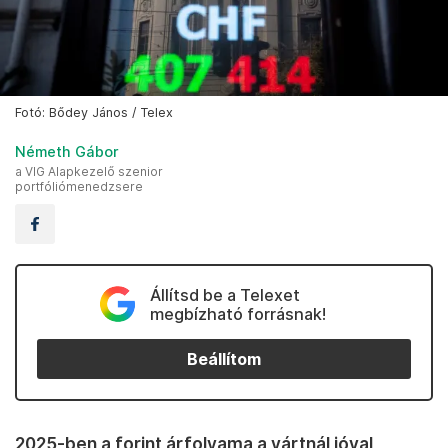
Fotó: Bődey János / Telex
Németh Gábor
a VIG Alapkezelő szenior
portfóliómenedzsere
Állítsd be a Telexet
megbízható forrásnak!
Beállítom
2025-ben a forint árfolyama a vártnál jóval