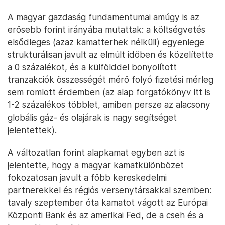
A magyar gazdaság fundamentumai amúgy is az
erősebb forint irányába mutattak: a költségvetés
elsődleges (azaz kamatterhek nélküli) egyenlege
strukturálisan javult az elmúlt időben és közelítette
a 0 százalékot, és a külfölddel bonyolított
tranzakciók összességét mérő folyó fizetési mérleg
sem romlott érdemben (az alap forgatókönyv itt is
1-2 százalékos többlet, amiben persze az alacsony
globális gáz- és olajárak is nagy segítséget
jelentettek).
A változatlan forint alapkamat egyben azt is
jelentette, hogy a magyar kamatkülönbözet
fokozatosan javult a főbb kereskedelmi
partnerekkel és régiós versenytársakkal szemben:
tavaly szeptember óta kamatot vágott az Európai
Központi Bank és az amerikai Fed, de a cseh és a