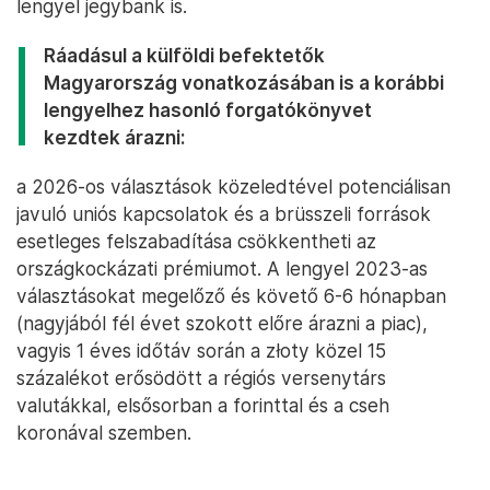
lengyel jegybank is.
Ráadásul a külföldi befektetők
Magyarország vonatkozásában is a korábbi
lengyelhez hasonló forgatókönyvet
kezdtek árazni:
a 2026-os választások közeledtével potenciálisan
javuló uniós kapcsolatok és a brüsszeli források
esetleges felszabadítása csökkentheti az
országkockázati prémiumot. A lengyel 2023-as
választásokat megelőző és követő 6-6 hónapban
(nagyjából fél évet szokott előre árazni a piac),
vagyis 1 éves időtáv során a złoty közel 15
százalékot erősödött a régiós versenytárs
valutákkal, elsősorban a forinttal és a cseh
koronával szemben.