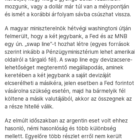
mozgunk, vagy a dollár már túl van a mélypontján
és ismét a korábbi árfolyam sávba csúszhat vissza.
A magyar miniszterelnök hétvégi washingtoni útján
felmerült, hogy a két jegybank, a Fed és az MNB
egy ún. „swap line”-t hozhat létre (egyes források
szerint inkább a Pénzügyminisztérium lehet amerikai
oldalról a tárgaló fél). A swap line egy devizacsere-
lehetőséget megteremtő megállapodás, aminek
keretében a két jegybank a saját devizáját
elcserélheti a másikéra, jelen esetben a Fed forintot
vásárolna szükség esetén, majd ha bármelyik fél
költene a másik valutájából, akkor az összegnek az
a része hitellé válik.
Az elmúlt időszakban az argentin eset volt ehhez
hasonló, némi hasonlóság és több különbség
mellett. Egyelőre több részlet erről nem került