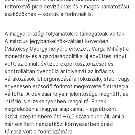
feltörekvő piaci devizáknak és a magas kamatozású
eszközöknek – köztük a forintnak is.
A magyarországi folyamatok is támogatóak voltak.
A márciusi jegybankelnök-váltást követően
(Matolcsy György helyére érkezett Varga Mihály) a
monetáris- és a gazdaságpolitika új együttes irányt
vett: az elmúlt évtized exportösztönzését és
kontrolláltan gyengülő árfolyamát az inflációs
várakozások lehorgonyzására fókuszáló, stabil vagy
egyenesen erősödő forintot megkövetelő stratégia
váltotta. A devizaárfolyam jelentősége megnőtt, az
infláció is érzékenyebben reagál rá. Ennek
megfelelően a magyar alapkamat – egyébként
2024. szeptembere óta – 6,5 százalékon áll, ami a
már említett nemzetközi környezetben óriási
támasz volt a forint számára.