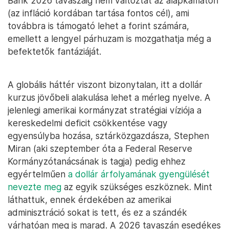
Bank 2026 tavaszáig nem változtat az alapkamaton
(az infláció kordában tartása fontos cél), ami
továbbra is támogató lehet a forint számára,
emellett a lengyel párhuzam is mozgathatja még a
befektetők fantáziáját.
A globális háttér viszont bizonytalan, itt a dollár
kurzus jövőbeli alakulása lehet a mérleg nyelve. A
jelenlegi amerikai kormányzat stratégiai víziója a
kereskedelmi deficit csökkentése vagy
egyensúlyba hozása, sztárközgazdásza, Stephen
Miran (aki szeptember óta a Federal Reserve
Kormányzótanácsának is tagja) pedig ehhez
egyértelműen
a dollár árfolyamának gyengülését
nevezte meg
az egyik szükséges eszköznek. Mint
láthattuk, ennek érdekében az amerikai
adminisztráció sokat is tett, és ez a szándék
várhatóan meg is marad. A 2026 tavaszán esedékes