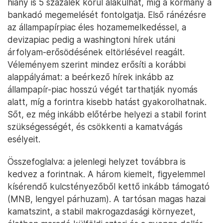
hiány is 5 százalék körül alakulhat, míg a kormány a
bankadó megemelését fontolgatja. Első ránézésre
az állampapírpiac éles hozamemelkedéssel, a
devizapiac pedig a washingtoni hírek utáni
árfolyam-erősödésének eltörlésével reagált.
Véleményem szerint mindez erősíti a korábbi
alappályámat: a beérkező hírek inkább az
állampapír-piac hosszú végét tarthatják nyomás
alatt, míg a forintra kisebb hatást gyakorolhatnak.
Sőt, ez még inkább előtérbe helyezi a stabil forint
szükségességét, és csökkenti a kamatvágás
esélyeit.
Összefoglalva: a jelenlegi helyzet továbbra is
kedvez a forintnak. A három kiemelt, figyelemmel
kísérendő kulcstényezőből kettő inkább támogató
(MNB, lengyel párhuzam). A tartósan magas hazai
kamatszint, a stabil makrogazdasági környezet,