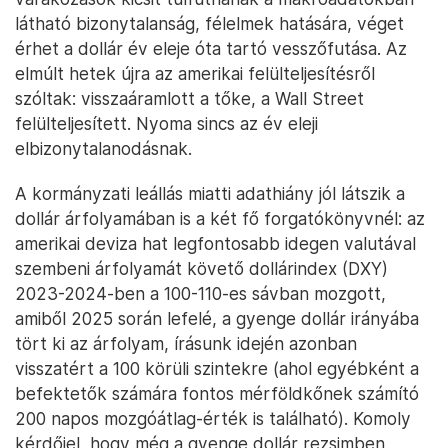
látható bizonytalanság, félelmek hatására, véget
érhet a dollár év eleje óta tartó vesszőfutása. Az
elmúlt hetek újra az amerikai felülteljesítésről
szóltak: visszaáramlott a tőke, a Wall Street
felülteljesített. Nyoma sincs az év eleji
elbizonytalanodásnak.
A kormányzati leállás miatti adathiány jól látszik a
dollár árfolyamában is a két fő forgatókönyvnél: az
amerikai deviza hat legfontosabb idegen valutával
szembeni árfolyamát követő dollárindex (DXY)
2023-2024-ben a 100-110-es sávban mozgott,
amiből 2025 során lefelé, a gyenge dollár irányába
tört ki az árfolyam, írásunk idején azonban
visszatért a 100 körüli szintekre (ahol egyébként a
befektetők számára fontos mérföldkőnek számító
200 napos mozgóátlag-érték is található). Komoly
kérdőjel, hogy még a gyenge dollár rezsimben