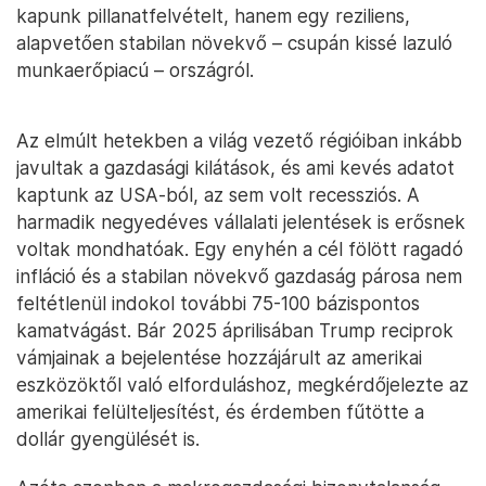
kapunk pillanatfelvételt, hanem egy reziliens,
alapvetően stabilan növekvő – csupán kissé lazuló
munkaerőpiacú – országról.
Az elmúlt hetekben a világ vezető régióiban inkább
javultak a gazdasági kilátások, és ami kevés adatot
kaptunk az USA-ból, az sem volt recessziós. A
harmadik negyedéves vállalati jelentések is erősnek
voltak mondhatóak. Egy enyhén a cél fölött ragadó
infláció és a stabilan növekvő gazdaság párosa nem
feltétlenül indokol további 75-100 bázispontos
kamatvágást. Bár 2025 áprilisában Trump reciprok
vámjainak a bejelentése hozzájárult az amerikai
eszközöktől való elforduláshoz, megkérdőjelezte az
amerikai felülteljesítést, és érdemben fűtötte a
dollár gyengülését is.