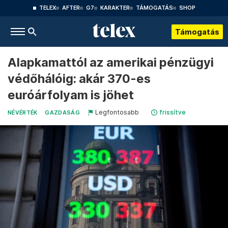
TELEX
AFTER
G7
KARAKTER
TÁMOGATÁS
SHOP
Támogatás
Alapkamattól az amerikai pénzügyi
védőhálóig: akár 370-es
euróárfolyam is jöhet
Legfontosabb
frissítve
NÉVÉRTÉK
GAZDASÁG