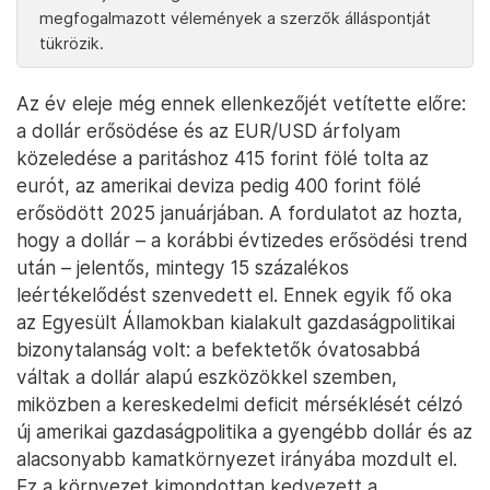
megfogalmazott vélemények a szerzők álláspontját
tükrözik.
Az év eleje még ennek ellenkezőjét vetítette előre:
a dollár erősödése és az EUR/USD árfolyam
közeledése a paritáshoz 415 forint fölé tolta az
eurót, az amerikai deviza pedig 400 forint fölé
erősödött 2025 januárjában. A fordulatot az hozta,
hogy a dollár – a korábbi évtizedes erősödési trend
után – jelentős, mintegy 15 százalékos
leértékelődést szenvedett el. Ennek egyik fő oka
az Egyesült Államokban kialakult gazdaságpolitikai
bizonytalanság volt: a befektetők óvatosabbá
váltak a dollár alapú eszközökkel szemben,
miközben a kereskedelmi deficit mérséklését célzó
új amerikai gazdaságpolitika a gyengébb dollár és az
alacsonyabb kamatkörnyezet irányába mozdult el.
Ez a környezet kimondottan kedvezett a