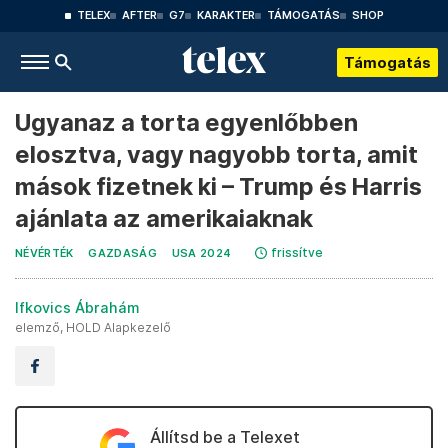
TELEX
AFTER
G7
KARAKTER
TÁMOGATÁS
SHOP
Támogatás
Ugyanaz a torta egyenlőbben
elosztva, vagy nagyobb torta, amit
mások fizetnek ki – Trump és Harris
ajánlata az amerikaiaknak
frissítve
NÉVÉRTÉK
GAZDASÁG
USA 2024
Ifkovics Ábrahám
elemző, HOLD Alapkezelő
Állítsd be a Telexet