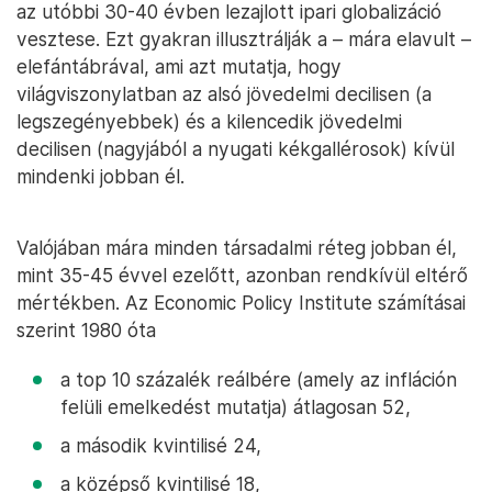
az utóbbi 30-40 évben lezajlott ipari globalizáció
vesztese. Ezt gyakran illusztrálják a – mára elavult –
elefántábrával, ami azt mutatja, hogy
világviszonylatban az alsó jövedelmi decilisen (a
legszegényebbek) és a kilencedik jövedelmi
decilisen (nagyjából a nyugati kékgallérosok) kívül
mindenki jobban él.
Valójában mára minden társadalmi réteg jobban él,
mint 35-45 évvel ezelőtt, azonban rendkívül eltérő
mértékben. Az Economic Policy Institute számításai
szerint 1980 óta
a top 10 százalék reálbére (amely az infláción
felüli emelkedést mutatja) átlagosan 52,
a második kvintilisé 24,
a középső kvintilisé 18,