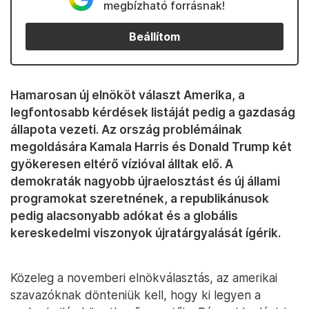
megbízható forrásnak!
Beállítom
Hamarosan új elnököt választ Amerika, a
legfontosabb kérdések listáját pedig a gazdaság
állapota vezeti. Az ország problémáinak
megoldására Kamala Harris és Donald Trump két
gyökeresen eltérő vízióval álltak elő. A
demokraták nagyobb újraelosztást és új állami
programokat szeretnének, a republikánusok
pedig alacsonyabb adókat és a globális
kereskedelmi viszonyok újratárgyalását ígérik.
Közeleg a novemberi elnökválasztás, az amerikai
szavazóknak dönteniük kell, hogy ki legyen a