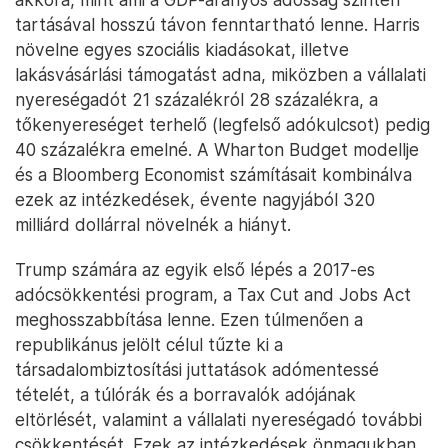
tartásával hosszú távon fenntartható lenne. Harris
növelne egyes szociális kiadásokat, illetve
lakásvásárlási támogatást adna, miközben a vállalati
nyereségadót 21 százalékról 28 százalékra, a
tőkenyereséget terhelő (legfelső adókulcsot) pedig
40 százalékra emelné. A Wharton Budget modellje
és a Bloomberg Economist számításait kombinálva
ezek az intézkedések, évente nagyjából 320
milliárd dollárral növelnék a hiányt.
Trump számára az egyik első lépés a 2017-es
adócsökkentési program, a Tax Cut and Jobs Act
meghosszabbítása lenne. Ezen túlmenően a
republikánus jelölt célul tűzte ki a
társadalombiztosítási juttatások adómentessé
tételét, a túlórák és a borravalók adójának
eltörlését, valamint a vállalati nyereségadó további
csökkentését. Ezek az intézkedések önmagukban