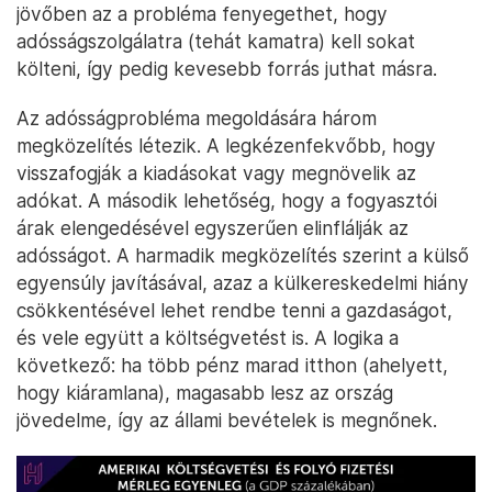
jövőben az a probléma fenyegethet, hogy
adósságszolgálatra (tehát kamatra) kell sokat
költeni, így pedig kevesebb forrás juthat másra.
Az adósságprobléma megoldására három
megközelítés létezik. A legkézenfekvőbb, hogy
visszafogják a kiadásokat vagy megnövelik az
adókat. A második lehetőség, hogy a fogyasztói
árak elengedésével egyszerűen elinflálják az
adósságot. A harmadik megközelítés szerint a külső
egyensúly javításával, azaz a külkereskedelmi hiány
csökkentésével lehet rendbe tenni a gazdaságot,
és vele együtt a költségvetést is. A logika a
következő: ha több pénz marad itthon (ahelyett,
hogy kiáramlana), magasabb lesz az ország
jövedelme, így az állami bevételek is megnőnek.