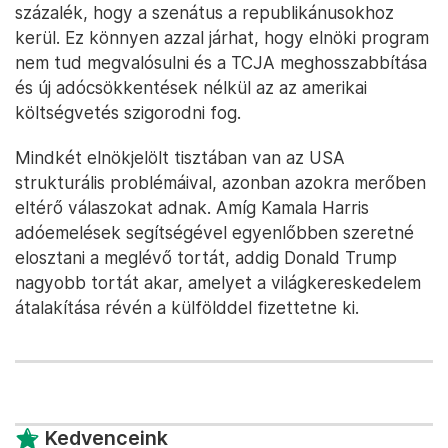
százalék, hogy a szenátus a republikánusokhoz
kerül. Ez könnyen azzal járhat, hogy elnöki program
nem tud megvalósulni és a TCJA meghosszabbítása
és új adócsökkentések nélkül az az amerikai
költségvetés szigorodni fog.
Mindkét elnökjelölt tisztában van az USA
strukturális problémáival, azonban azokra merőben
eltérő válaszokat adnak. Amíg Kamala Harris
adóemelések segítségével egyenlőbben szeretné
elosztani a meglévő tortát, addig Donald Trump
nagyobb tortát akar, amelyet a világkereskedelem
átalakítása révén a külfölddel fizettetne ki.
Kedvenceink