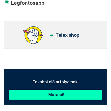
Legfontosabb
Telex shop
További élő árfolyamok!
Mutasd!