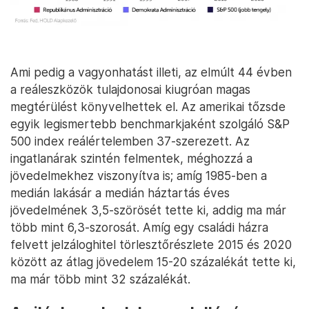
Ami pedig a vagyonhatást illeti, az elmúlt 44 évben
a reáleszközök tulajdonosai kiugróan magas
megtérülést könyvelhettek el. Az amerikai tőzsde
egyik legismertebb benchmarkjaként szolgáló S&P
500 index reálértelemben 37-szerezett. Az
ingatlanárak szintén felmentek, méghozzá a
jövedelmekhez viszonyítva is; amíg 1985-ben a
medián lakásár a medián háztartás éves
jövedelmének 3,5-szörösét tette ki, addig ma már
több mint 6,3-szorosát. Amíg egy családi házra
felvett jelzáloghitel törlesztőrészlete 2015 és 2020
között az átlag jövedelem 15-20 százalékát tette ki,
ma már több mint 32 százalékát.