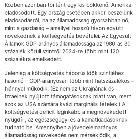
Közben azonban történt egy kis bökkenő: Amerika
eladósodott. Egy ország esetében akkor beszélünk
eladósodásról, ha az államadósság gyorsabban nő,
mint a gazdaság – amellyel hosszú távon együtt
növekednek a költségvetés bevételei. Az Egyesült
Államok GDP-arányos államadóssága az 1980-as 30
százalék körüli szintről 2024-re több mint 120
százalékra emelkedett.
Jelenleg a költségvetés háborús idők szintjéhez
hasonló – GDP-arányosan több mint hatszázalékos –
hiánnyal működik. (Ez nem az Ukrajnának és
Izraelnek nyújtott támogatásoknak miatt van, mert
azok az USA számára kvázi marginális tételek.) A
költségvetési deficit leginkább a megnövekedett
nyugdíj-, az egészségügyi és a kamatkiadásoknak
tudható be. Amennyiben a jövedelemarányos
államadósság növekedés nem mérséklődik, a