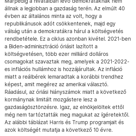
Márpedig a hivatalban lévő demokratáknak nem
állnak a legjobban a gazdaság terén. Az elmúlt 40
évben az általános minta az volt, hogy a
republikánusok adót csökkentenek, majd egy
válság után a demokratákra hárul a költségvetés
rendbetétele. Ez a ciklus azonban kivétel. 2021-ben
a Biden-adminisztráció óriásit lazított a
költségvetésen, több ezer milliárd dolláros
csomagokat szavaztak meg, amelyek a 2021-2022-
es inflációs hullámhoz is hozzájárultak. Az infláció
miatt a reálbérek lemaradtak a korábbi trendhez
képest, amit megérez az amerikai választó.
Ráadásul, az óriási hiányszámok miatt a következő
kormánynak limitált mozgástere lesz a
gazdaságösztönzésre. Igaz, az elnökjelöltek ettől
még nem tartóztatták meg magukat az ígéretektől.
Az alábbi táblázat Harris és Trump programjait és
azok költségét mutatja a következő 10 évre.