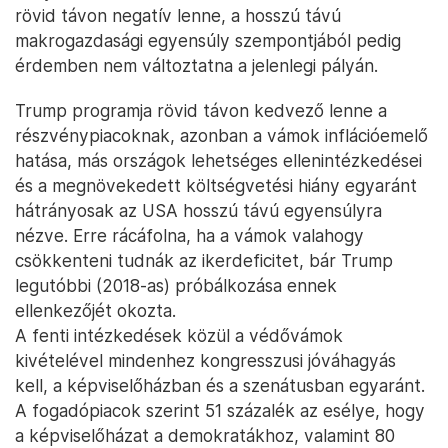
rövid távon negatív lenne, a hosszú távú
makrogazdasági egyensúly szempontjából pedig
érdemben nem változtatna a jelenlegi pályán.
Trump programja rövid távon kedvező lenne a
részvénypiacoknak, azonban a vámok inflációemelő
hatása, más országok lehetséges ellenintézkedései
és a megnövekedett költségvetési hiány egyaránt
hátrányosak az USA hosszú távú egyensúlyra
nézve. Erre rácáfolna, ha a vámok valahogy
csökkenteni tudnák az ikerdeficitet, bár Trump
legutóbbi (2018-as) próbálkozása ennek
ellenkezőjét okozta.
A fenti intézkedések közül a védővámok
kivételével mindenhez kongresszusi jóváhagyás
kell, a képviselőházban és a szenátusban egyaránt.
A fogadópiacok szerint 51 százalék az esélye, hogy
a képviselőházat a demokratákhoz, valamint 80