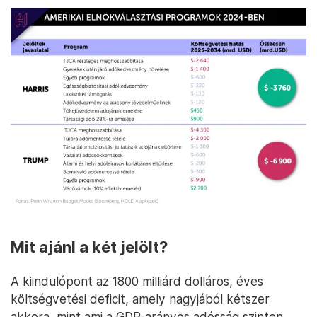
Mit ajánl a két jelölt?
A kiindulópont az 1800 milliárd dolláros, éves
költségvetési deficit, amely nagyjából kétszer
akkora, mint ami a GDP-arányos adósság szinten