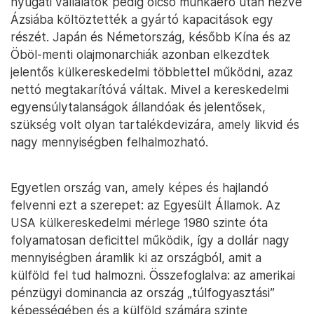
nyugati vállalatok pedig olcsó munkaerő után nézve
Ázsiába költöztették a gyártó kapacitások egy
részét. Japán és Németország, később Kína és az
Öböl-menti olajmonarchiák azonban elkezdtek
jelentős külkereskedelmi többlettel működni, azaz
nettó megtakarítóvá váltak. Mivel a kereskedelmi
egyensúlytalanságok állandóak és jelentősek,
szükség volt olyan tartalékdevizára, amely likvid és
nagy mennyiségben felhalmozható.
Egyetlen ország van, amely képes és hajlandó
felvenni ezt a szerepet: az Egyesült Államok. Az
USA külkereskedelmi mérlege 1980 szinte óta
folyamatosan deficittel működik, így a dollár nagy
mennyiségben áramlik ki az országból, amit a
külföld fel tud halmozni. Összefoglalva: az amerikai
pénzügyi dominancia az ország „túlfogyasztási”
képességében és a külföld számára szinte