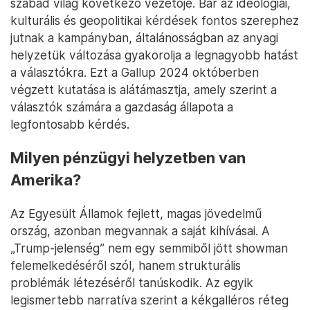
szabad világ következő vezetője. Bár az ideológiai,
kulturális és geopolitikai kérdések fontos szerephez
jutnak a kampányban, általánosságban az anyagi
helyzetük változása gyakorolja a legnagyobb hatást
a választókra. Ezt a Gallup 2024 októberben
végzett kutatása is alátámasztja, amely szerint a
választók számára a gazdaság állapota a
legfontosabb kérdés.
Milyen pénzügyi helyzetben van
Amerika?
Az Egyesült Államok fejlett, magas jövedelmű
ország, azonban megvannak a saját kihívásai. A
„Trump-jelenség” nem egy semmiből jött showman
felemelkedéséről szól, hanem strukturális
problémák létezéséről tanúskodik. Az egyik
legismertebb narratíva szerint a kékgalléros réteg