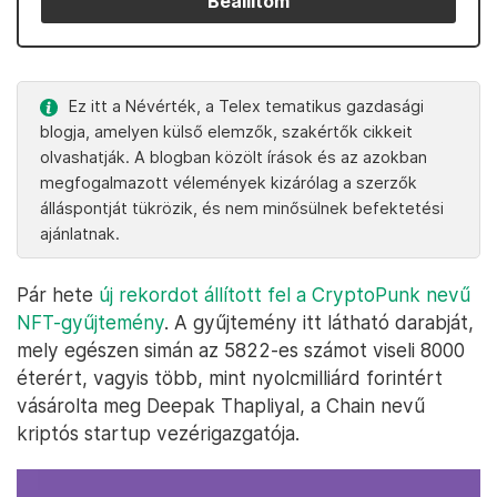
Beállítom
Ez itt a Névérték, a Telex tematikus gazdasági
blogja, amelyen külső elemzők, szakértők cikkeit
olvashatják. A blogban közölt írások és az azokban
megfogalmazott vélemények kizárólag a szerzők
álláspontját tükrözik, és nem minősülnek befektetési
ajánlatnak.
Pár hete
új rekordot állított fel a CryptoPunk nevű
NFT-gyűjtemény
. A gyűjtemény itt látható darabját,
mely egészen simán az 5822-es számot viseli 8000
éterért, vagyis több, mint nyolcmilliárd forintért
vásárolta meg ​​Deepak Thapliyal, a Chain nevű
kriptós startup vezérigazgatója.