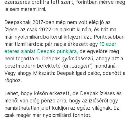
ezerszeres profitra tett szert, forintban mérve meg
le sem merem írni.
Deepaknak 2017-ben még nem volt elég jó az
ízlése, az csak 2022-re alakult ki nála, és hát ma
már nyolcmilliárdba kerül kifejezni azt. Pontosabban
már tízmilliárdba: pár napja érkezett egy
10 ezer
éteres ajánlat Deepak punkjára
, de egyelőre még
nem fogadta el. Deepak
gyémántkezű
, ahogy azt a
posztmodern befektető (ún.
„degen”
) mondaná.
Vagy ahogy Mikszáth: Deepak igazi palóc, odanőtt a
röghöz.
Lehet, hogy későn érkezett, de Deepak ízléses és
menő: van elég pénze arra, hogy az ízléséről egy
hamisíthatatlan jelet küldjön az egész világnak. Ez
csak megér már nyolcmilliárd forintot.