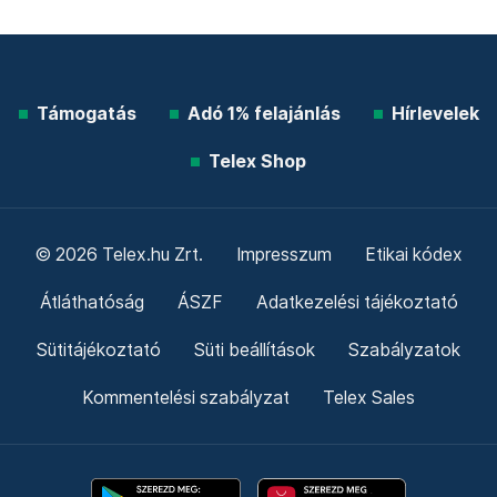
Támogatás
Adó 1% felajánlás
Hírlevelek
Telex Shop
© 2026 Telex.hu Zrt.
Impresszum
Etikai kódex
Átláthatóság
ÁSZF
Adatkezelési tájékoztató
Sütitájékoztató
Süti beállítások
Szabályzatok
Kommentelési szabályzat
Telex Sales