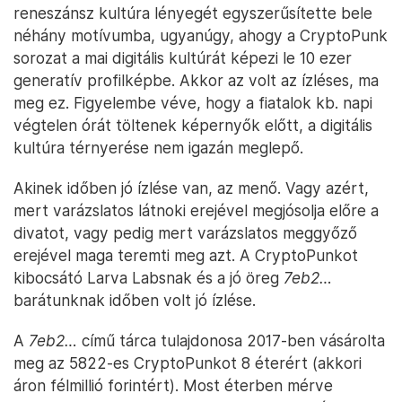
reneszánsz kultúra lényegét egyszerűsítette bele
néhány motívumba, ugyanúgy, ahogy a CryptoPunk
sorozat a mai digitális kultúrát képezi le 10 ezer
generatív profilképbe. Akkor az volt az ízléses, ma
meg ez. Figyelembe véve, hogy a fiatalok kb. napi
végtelen órát töltenek képernyők előtt, a digitális
kultúra térnyerése nem igazán meglepő.
Akinek időben jó ízlése van, az menő. Vagy azért,
mert varázslatos látnoki erejével megjósolja előre a
divatot, vagy pedig mert varázslatos meggyőző
erejével maga teremti meg azt. A CryptoPunkot
kibocsátó Larva Labsnak és a jó öreg
7eb2…
barátunknak időben volt jó ízlése.
A
7eb2…
című tárca tulajdonosa 2017-ben vásárolta
meg az 5822-es CryptoPunkot 8 éterért (akkori
áron félmillió forintért). Most éterben mérve