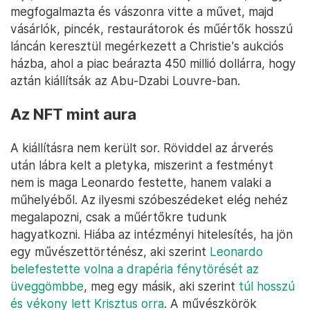
megfogalmazta és vászonra vitte a művet, majd
vásárlók, pincék, restaurátorok és műértők hosszú
láncán keresztül megérkezett a Christie's aukciós
házba, ahol a piac beárazta 450 millió dollárra, hogy
aztán kiállítsák az Abu-Dzabi Louvre-ban.
Az NFT mint aura
A kiállításra nem került sor. Röviddel az árverés
után lábra kelt a pletyka, miszerint a festményt
nem is maga Leonardo festette, hanem valaki a
műhelyéből. Az ilyesmi szóbeszédeket elég nehéz
megalapozni, csak a műértőkre tudunk
hagyatkozni. Hiába az intézményi hitelesítés, ha jön
egy művészettörténész, aki szerint
Leonardo
belefestette volna a drapéria fénytörését az
üveggömbbe
, meg egy másik, aki szerint
túl hosszú
és vékony lett Krisztus orra
. A művészkörök