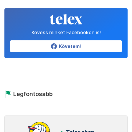
Kövess minket Facebookon is!
Követem!
Legfontosabb