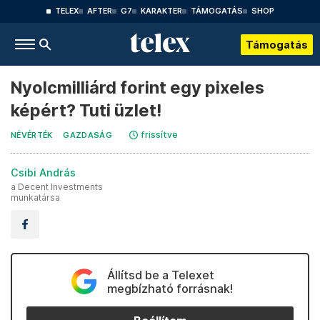
TELEX
AFTER
G7
KARAKTER
TÁMOGATÁS
SHOP
Támogatás
Nyolcmilliárd forint egy pixeles
képért? Tuti üzlet!
frissítve
NÉVÉRTÉK
GAZDASÁG
Csibi András
a Decent Investments
munkatársa
Állítsd be a Telexet
megbízható forrásnak!