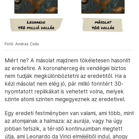
Fotó: Andras Csibi
Miért ne? A másolat majdnem tökéletesen hasonlít
az eredetire. A koronaherceg és vendégei biztos
nem tudják megkülönböztetni az eredetitől. Ha a
kézi másolat nem elég jó, pár millió forintért 3D-
nyomtatott replikákat is vehetett volna, melyek
szinte atomi szinten megegyeznek az eredetivel.
Egy eredeti festményben van valami, ami több, mint
az atomjainak a halmaza: az
aurája
, vagy ha úgy
jobban tetszik, a tér-idő kontinuumban megtett
útja, ami Leonardo da Vinci elméjéből indul, ahogy