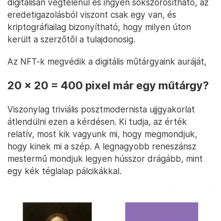
digitálisan végtelenül és ingyen sokszorosítható, az
eredetigazolásból viszont csak egy van, és
kriptográfiailag bizonyítható, hogy milyen úton
került a szerzőtől a tulajdonosig.
Az NFT-k megvédik a digitális műtárgyaink auráját
.
20 x 20 = 400 pixel már egy műtárgy?
Viszonylag triviális posztmodernista ujjgyakorlat
átlendülni ezen a kérdésen. Ki tudja, az érték
relatív, most kik vagyunk mi, hogy megmondjuk,
hogy kinek mi a szép. A legnagyobb reneszánsz
mestermű mondjuk legyen hússzor drágább, mint
egy kék téglalap pálcikákkal.