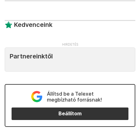
Kedvenceink
Partnereinktől
Állítsd be a Telexet
megbízható forrásnak!
Beállítom