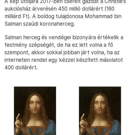
A kép utoljára 2017-ben cserélt gazdát a Christie’s
aukciósház árverésén 450 millió dollárért (160
milliárd Ft). A boldog tulajdonosa Mohammad bin
Salman szaúdi koronaherceg.
Salman herceg és vendégei bizonyára értékelik a
festmény szépségét, de ha ez lett volna a fő
szempont, akkor sokkal jobban járt volna, ha az
interneten rendel egy kézzel készített másolatot
400 dollárért.