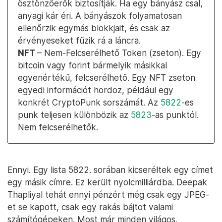
ösztönzőerők biztosítják. Ha egy bányász csal,
anyagi kár éri. A bányászok folyamatosan
ellenőrzik egymás blokkjait, és csak az
érvényeseket fűzik rá a láncra.
NFT
– Nem-Felcserélhető Token (zseton). Egy
bitcoin vagy forint bármelyik másikkal
egyenértékű, felcserélhető. Egy NFT zseton
egyedi információt hordoz, például egy
konkrét CryptoPunk sorszámát. Az
5822
-es
punk teljesen különbözik az
5823
-as punktól.
Nem felcserélhetők.
Ennyi. Egy lista 5822. sorában kicseréltek egy címet
egy másik címre. Ez került nyolcmilliárdba. Deepak
Thapliyal tehát ennyi pénzért még csak egy JPEG-
et se kapott, csak egy rakás bájtot valami
számítógépeken. Most már minden világos.