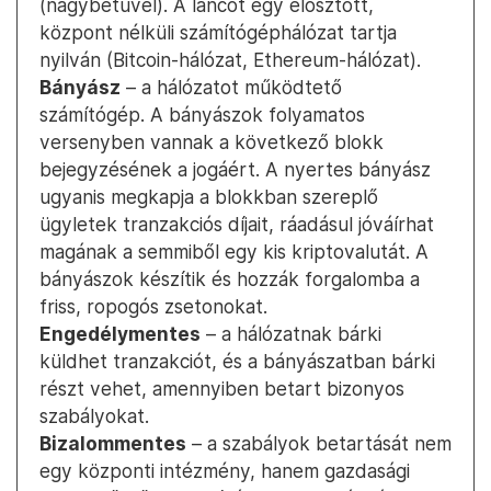
(nagybetűvel). A láncot egy elosztott,
központ nélküli számítógéphálózat tartja
nyilván (Bitcoin-hálózat, Ethereum-hálózat).
Bányász
– a hálózatot működtető
számítógép. A bányászok folyamatos
versenyben vannak a következő blokk
bejegyzésének a jogáért. A nyertes bányász
ugyanis megkapja a blokkban szereplő
ügyletek tranzakciós díjait, ráadásul jóváírhat
magának a semmiből egy kis kriptovalutát. A
bányászok készítik és hozzák forgalomba a
friss, ropogós zsetonokat.
Engedélymentes
– a hálózatnak bárki
küldhet tranzakciót, és a bányászatban bárki
részt vehet, amennyiben betart bizonyos
szabályokat.
Bizalommentes
– a szabályok betartását nem
egy központi intézmény, hanem gazdasági