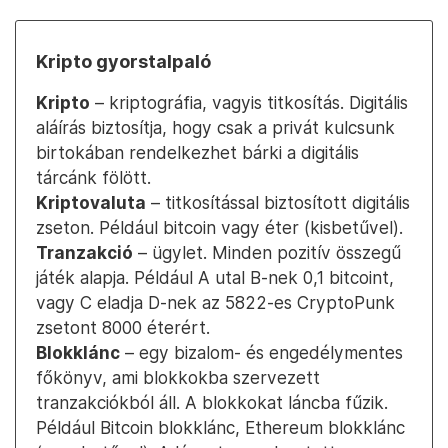
Kripto gyorstalpaló
Kripto
– kriptográfia, vagyis titkosítás. Digitális
aláírás biztosítja, hogy csak a privát kulcsunk
birtokában rendelkezhet bárki a digitális
tárcánk fölött.
Kriptovaluta
– titkosítással biztosított digitális
zseton. Például bitcoin vagy éter (kisbetűvel).
Tranzakció
– ügylet. Minden pozitív összegű
játék alapja. Például A utal B-nek 0,1 bitcoint,
vagy C eladja D-nek az 5822-es CryptoPunk
zsetont 8000 éterért.
Blokklánc
– egy bizalom- és engedélymentes
főkönyv, ami blokkokba szervezett
tranzakciókból áll. A blokkokat láncba fűzik.
Például Bitcoin blokklánc, Ethereum blokklánc