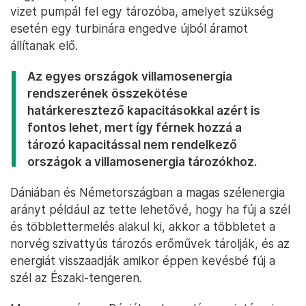
vizet pumpál fel egy tározóba, amelyet szükség
esetén egy turbinára engedve újból áramot
állítanak elő.
Az egyes országok villamosenergia
rendszerének összekötése
határkeresztező kapacitásokkal azért is
fontos lehet, mert így férnek hozzá a
tározó kapacitással nem rendelkező
országok a villamosenergia tározókhoz
.
Dániában és Németországban a magas szélenergia
arányt például az tette lehetővé, hogy ha fúj a szél
és többlettermelés alakul ki, akkor a többletet a
norvég szivattyús tározós erőművek tárolják, és az
energiát visszaadják amikor éppen kevésbé fúj a
szél az Északi-tengeren.