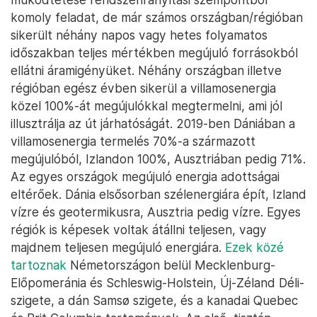
komoly feladat, de már számos országban/régióban
sikerült néhány napos vagy hetes folyamatos
időszakban teljes mértékben megújuló forrásokból
ellátni áramigényüket. Néhány országban illetve
régióban egész évben sikerül a villamosenergia
közel 100%-át megújulókkal megtermelni, ami jól
illusztrálja az út járhatóságát. 2019-ben Dániában a
villamosenergia termelés 70%-a származott
megújulóból, Izlandon 100%, Ausztriában pedig 71%.
Az egyes országok megújuló energia adottságai
eltérőek. Dánia elsősorban szélenergiára épít, Izland
vízre és geotermikusra, Ausztria pedig vízre. Egyes
régiók is képesek voltak átállni teljesen, vagy
majdnem teljesen megújuló energiára.
Ezek közé
tartoznak
Németországon belül Mecklenburg-
Előpomeránia és Schleswig-Holstein, Új-Zéland Déli-
szigete, a dán Samsø szigete, és a kanadai Quebec