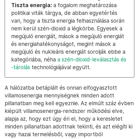
Tiszta energia:
a fogalom meghatározása
politikai viták tárgya, de abban egyetértés
van, hogy a tiszta energia felhasználása során
nem kerül szén-dioxid a légkörbe. Egyesek a
megújuló energiát, mások a megújuló energiát
és energiahatékonyságot, megint mások a
megújuló és nukleáris energiát sorolják ebbe a
kategóriába, néha
a szén-dioxid-leválasztás és
-tárolás
technológiájával együtt.
A hálózatba betáplált és onnan elfogyasztott
villamosenergia mennyiségnek minden adott
pillanatban meg kell egyeznie. Az elmúlt száz évben
kiépült villamosenergia-rendszer működési elve,
alapja az, hogy ezt úgy éri el, hogy a keresletet
minden pillanatban adottnak tekinti, és azt elégíti ki
vagy hazai termelésből, vagy importból