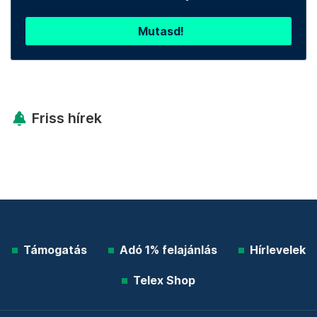
Mutasd!
Friss hírek
Támogatás
Adó 1% felajánlás
Hírlevelek
Telex Shop