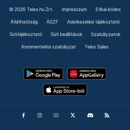
© 2026 Telex.hu Zrt.
Impresszum
Etikai kódex
Átláthatóság
ÁSZF
Adatkezelési tájékoztató
Sütitájékoztató
Süti beállítások
Szabályzatok
Kommentelési szabályzat
Telex Sales