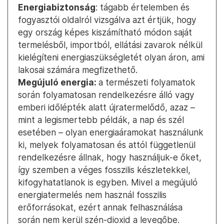
Energiabiztonság
: tágabb értelemben és
fogyasztói oldalról vizsgálva azt értjük, hogy
egy ország képes kiszámítható módon saját
termelésből, importból, ellátási zavarok nélkül
kielégíteni energiaszükségletét olyan áron, ami
lakosai számára megfizethető.
Megújuló energia:
a természeti folyamatok
során folyamatosan rendelkezésre álló vagy
emberi időlépték alatt újratermelődő, azaz –
mint a legismertebb példák, a nap és szél
esetében – olyan energiaáramokat használunk
ki, melyek folyamatosan és attól függetlenül
rendelkezésre állnak, hogy használjuk-e őket,
így szemben a véges fosszilis készletekkel,
kifogyhatatlanok is egyben. Mivel a megújuló
energiatermelés nem használ fosszilis
erőforrásokat, ezért annak felhasználása
során nem kerül szén-dioxid a levegőbe.