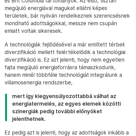
és Brit Columbia tartományok. Az első, tisztán
megújuló energiával magukat ellátni képes
területek, bár nyilván rendelkeznek szerencsésnek
mondható adottságokkal, messze nem csupán
emiatt voltak sikeresek.
A technológiák fejlődésével a már említett térbeli
diverzifikáció mellett felértékelődik a technológiai
diverzifikáció is. Ez azt jelenti, hogy nem egyetlen
fajta megújuló energiaforrásra támaszkodunk,
hanem minél többféle technológiát integrálunk a
villamosenergia rendszerbe,
mert így kiegyensúlyozottabbá válhat az
energiatermelés, az egyes elemek közötti
szinergiák pedig további előnyöket
jelenthetnek
.
Ez pedig azt is jelenti, hogy az adottságok inkább a