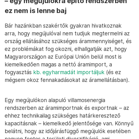
– egy megújulókra építő rendszerben
ez nem is lenne baj
Bár hazánkban szakértők gyakran hivatkoznak
arra, hogy megújulóval nem tudjuk megtermelni az
ország ellátásához szükséges árammennyiséget, és
ez problémákat fog okozni, elhallgatják azt, hogy
Magyarországon az Európai Unión belül most is
kiemelkedően magas a nettó áramimport, a
fogyasztás
kb. egyharmadát importáljuk
(és ez
mégsem okoz fennakadásokat az áramellátásban).
Egy megújulókon alapuló villamosenergia
rendszerben az áramimportnak és exportnak – az
ehhez technikailag szükséges határkeresztező
kapacitásnak – kiemelkedő jelentősége van. Könnyű
belátni, hogy az időjárásfüggő megújulók esetében
nagyon fontos a területi diverzifikáció, ami