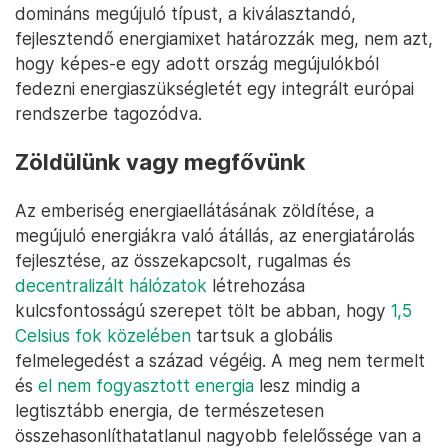
domináns megújuló típust, a kiválasztandó,
fejlesztendő energiamixet határozzák meg, nem azt,
hogy képes-e egy adott ország megújulókból
fedezni energiaszükségletét egy integrált európai
rendszerbe tagozódva.
Zöldülünk vagy megfővünk
Az emberiség energiaellátásának zöldítése, a
megújuló energiákra való átállás, az energiatárolás
fejlesztése, az összekapcsolt, rugalmas és
decentralizált hálózatok
létrehozása
kulcsfontosságú szerepet tölt be abban, hogy
1,5
Celsius fok közelében
tartsuk a globális
felmelegedést a század végéig. A meg nem termelt
és
el nem fogyasztott energia
lesz mindig a
legtisztább energia, de természetesen
összehasonlíthatatlanul nagyobb felelőssége van a