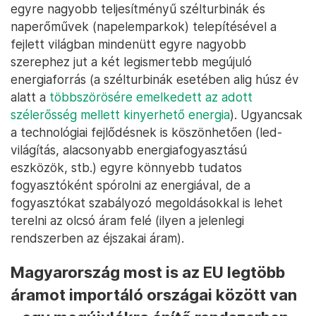
egyre nagyobb teljesítményű szélturbinák és
naperőművek (napelemparkok) telepítésével a
fejlett világban mindenütt egyre nagyobb
szerephez jut a két legismertebb megújuló
energiaforrás (a szélturbinák esetében alig húsz év
alatt a
többszörösére emelkedett az adott
szélerősség mellett kinyerhető energia
). Ugyancsak
a technológiai fejlődésnek is köszönhetően (led-
világítás, alacsonyabb energiafogyasztású
eszközök, stb.) egyre könnyebb tudatos
fogyasztóként spórolni az energiával, de a
fogyasztókat szabályozó megoldásokkal is lehet
terelni az olcsó áram felé (ilyen a jelenlegi
rendszerben az éjszakai áram).
Magyarország most is az EU legtöbb
áramot importáló országai között van