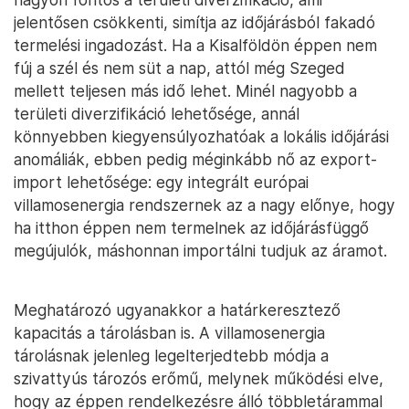
jelentősen csökkenti, simítja az időjárásból fakadó
termelési ingadozást. Ha a Kisalföldön éppen nem
fúj a szél és nem süt a nap, attól még Szeged
mellett teljesen más idő lehet. Minél nagyobb a
területi diverzifikáció lehetősége, annál
könnyebben kiegyensúlyozhatóak a lokális időjárási
anomáliák, ebben pedig méginkább nő az export-
import lehetősége: egy integrált európai
villamosenergia rendszernek az a nagy előnye, hogy
ha itthon éppen nem termelnek az időjárásfüggő
megújulók, máshonnan importálni tudjuk az áramot.
Meghatározó ugyanakkor a határkeresztező
kapacitás a tárolásban is. A villamosenergia
tárolásnak jelenleg legelterjedtebb módja a
szivattyús tározós erőmű, melynek működési elve,
hogy az éppen rendelkezésre álló többletárammal