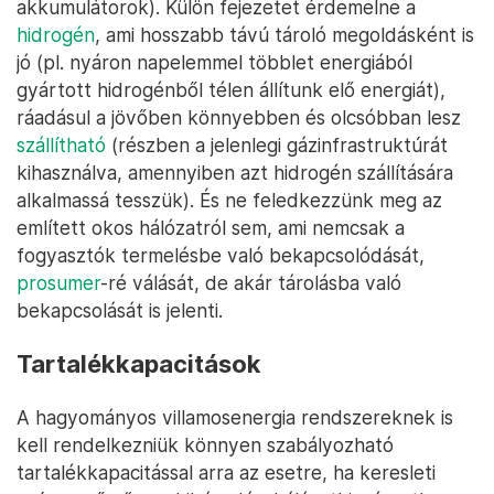
akkumulátorok). Külön fejezetet érdemelne a
hidrogén
, ami hosszabb távú tároló megoldásként is
jó (pl. nyáron napelemmel többlet energiából
gyártott hidrogénből télen állítunk elő energiát),
ráadásul a jövőben könnyebben és olcsóbban lesz
szállítható
(részben a jelenlegi gázinfrastruktúrát
kihasználva, amennyiben azt hidrogén szállítására
alkalmassá tesszük). És ne feledkezzünk meg az
említett okos hálózatról sem, ami nemcsak a
fogyasztók termelésbe való bekapcsolódását,
prosumer
-ré válását, de akár tárolásba való
bekapcsolását is jelenti.
Tartalékkapacitások
A hagyományos villamosenergia rendszereknek is
kell rendelkezniük könnyen szabályozható
tartalékkapacitással arra az esetre, ha keresleti