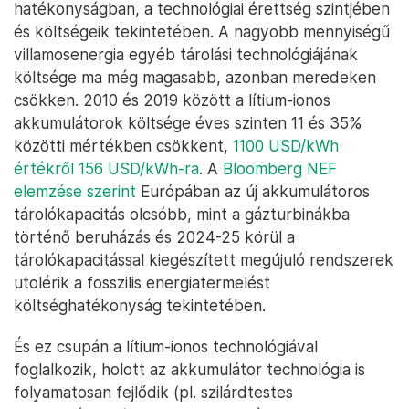
hatékonyságban, a technológiai érettség szintjében
és költségeik tekintetében. A nagyobb mennyiségű
villamosenergia egyéb tárolási technológiájának
költsége ma még magasabb, azonban meredeken
csökken. 2010 és 2019 között a lítium-ionos
akkumulátorok költsége éves szinten 11 és 35%
közötti mértékben csökkent,
1100 USD/kWh
értékről 156 USD/kWh-ra
. A
Bloomberg NEF
elemzése szerint
Európában az új akkumulátoros
tárolókapacitás olcsóbb, mint a gázturbinákba
történő beruházás és 2024-25 körül a
tárolókapacitással kiegészített megújuló rendszerek
utolérik a fosszilis energiatermelést
költséghatékonyság tekintetében.
És ez csupán a lítium-ionos technológiával
foglalkozik, holott az akkumulátor technológia is
folyamatosan fejlődik (pl. szilárdtestes