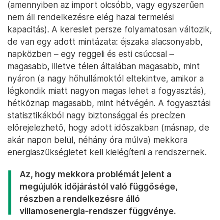
(amennyiben az import olcsóbb, vagy egyszerűen
nem áll rendelkezésre elég hazai termelési
kapacitás). A kereslet persze folyamatosan változik,
de van egy adott mintázata: éjszaka alacsonyabb,
napközben – egy reggeli és esti csúccsal –
magasabb, illetve télen általában magasabb, mint
nyáron (a nagy hőhullámoktól eltekintve, amikor a
légkondik miatt nagyon magas lehet a fogyasztás),
hétköznap magasabb, mint hétvégén. A fogyasztási
statisztikákból nagy biztonsággal és precízen
előrejelezhető, hogy adott időszakban (másnap, de
akár napon belül, néhány óra múlva) mekkora
energiaszükségletet kell kielégíteni a rendszernek.
Az, hogy mekkora problémát jelent a
megújulók időjárástól való függősége,
részben a rendelkezésre álló
villamosenergia-rendszer függvénye.