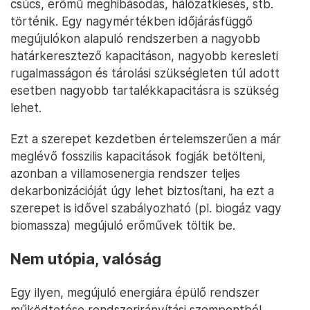
csúcs, erőmű meghibásodás, hálózatkiesés, stb.
történik. Egy nagymértékben időjárásfüggő
megújulókon alapuló rendszerben a nagyobb
határkeresztező kapacitáson, nagyobb keresleti
rugalmasságon és tárolási szükségleten túl adott
esetben nagyobb tartalékkapacitásra is szükség
lehet.
Ezt a szerepet kezdetben értelemszerűen a már
meglévő fosszilis kapacitások fogják betölteni,
azonban a villamosenergia rendszer teljes
dekarbonizációját úgy lehet biztosítani, ha ezt a
szerepet is idővel szabályozható (pl. biogáz vagy
biomassza) megújuló erőművek töltik be.
Nem utópia, valóság
Egy ilyen, megújuló energiára épülő rendszer
működtetése rendszerirányítási szempontból