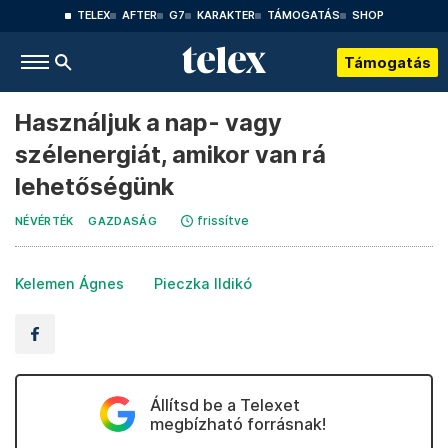
TELEX
AFTER
G7
KARAKTER
TÁMOGATÁS
SHOP
Támogatás
Használjuk a nap- vagy
szélenergiát, amikor van rá
lehetőségünk
frissítve
NÉVÉRTÉK
GAZDASÁG
Kelemen Ágnes
Pieczka Ildikó
Állítsd be a Telexet
megbízható forrásnak!