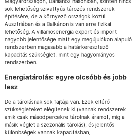
Magyarországon, Dániához hasonlóan, szintén nincs
sok lehetőség szivattyús tározós rendszerek
építésére, de a környező országok közül
Ausztriában és a Balkánon is van erre fizikai
lehetőség. A villamosenergia export és import
nagyobb jelentősége miatt egy megújulókon alapuló
rendszerben magasabb a határkeresztező
kapacitás szükséglet, mint egy hagyományos
rendszerben.
Energiatárolás: egyre olcsóbb és jobb
lesz
De a tárolásnak sok fajtája van. Ezek eltérő
szükségleteket elégítenek ki (vannak rendszerek
amik csak másodpercekre tárolnak áramot, míg a
másik véglet a szezonális tárolás), és jelentős
különbségek vannak kapacitásban,