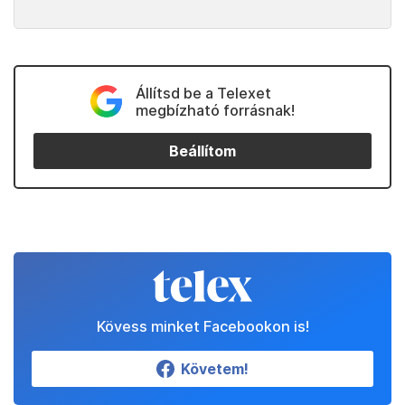
Állítsd be a Telexet
megbízható forrásnak!
Beállítom
Kövess minket Facebookon is!
Követem!