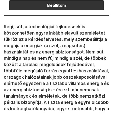
Beállítom
Régi, sőt, a technológiai fejlődésnek is
köszönhetően egyre inkább elavult szemléletet
tükröz az a kérdésfelvetés, mely szembeállítja a
megújuló energiák (a szél, a napsütés)
használatát és az energiabiztonságot. Nem süt
mindig a nap és nem fúj mindig a szél, de többek
között a tárolási megoldások fejlődésével,
többféle megújuló forrás együttes használatával,
országok hálózatainak jobb összekapcsolásával
elérhető egyszerre a tisztább villamos energia és
az energiabiztonság is – és ezt már nemcsak
tanulmányok és elméletek, de több nemzetközi
példa is bizonyítja. A tiszta energia egyre olcsóbb
és költséghatékonyabb, egyre fontosabb, hogy a