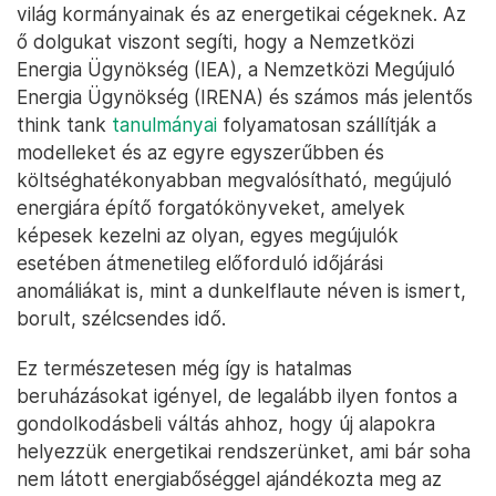
világ kormányainak és az energetikai cégeknek. Az
ő dolgukat viszont segíti, hogy a Nemzetközi
Energia Ügynökség (IEA), a Nemzetközi Megújuló
Energia Ügynökség (IRENA) és számos más jelentős
think tank
tanulmányai
folyamatosan szállítják a
modelleket és az egyre egyszerűbben és
költséghatékonyabban megvalósítható, megújuló
energiára építő forgatókönyveket, amelyek
képesek kezelni az olyan, egyes megújulók
esetében átmenetileg előforduló időjárási
anomáliákat is, mint a dunkelflaute néven is ismert,
borult, szélcsendes idő.
Ez természetesen még így is hatalmas
beruházásokat igényel, de legalább ilyen fontos a
gondolkodásbeli váltás ahhoz, hogy új alapokra
helyezzük energetikai rendszerünket, ami bár soha
nem látott energiabőséggel ajándékozta meg az