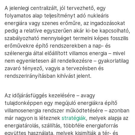
A jelenlegi centralizált, jól tervezhető, egy
folyamatos alap teljesítményt adó nukleáris
energiára vagy szenes erőműre, az ingadozásokat
pedig a relatíve egyszerűen akár ki-be kapcsolható,
szabályozható mennyiséget termelni képes fosszilis
erőművekre építő rendszerekben a nap- és
szélenergia által előállított villamos energia – mivel
nem egyenletesen áll rendelkezésre – gyakorlatilag
zavaró tényező, vagyis a tervezésben és
rendszerirányításban kihívást jelent.
Az időjárásfüggés kezelésére – avagy
tulajdonképpen egy megújuló energiákra építő
villamosenergia rendszer működtetésére – azonban
már nagyon is léteznek
stratégiák
, melyek alapja az
energiatárolás, szállítás, többféle energiaforrás
együttes használata, melyek kisimítják a tér- és