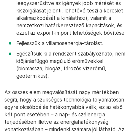
leegyszerűsítve az igények jobb mérését és
kiszolgálását jelenti, lehetővé teszi a kereslet
alkalmazkodását a kínálathoz), valamit a
nemzetközi határkeresztező kapacitások, és
ezzel az export-import lehetőségek bővítése.
Fejlesszük a villamosenergia-tárolást.
Egészítsük ki a rendszert szabályozható, nem
időjárásfüggő megújuló erőművekkel
(biomassza, biogáz, tározós vízerőmű,
geotermikus).
Az összes elem megvalósítását nagy mértékben
segíti, hogy a szükséges technológia folyamatosan
egyre olcsóbbá és hatékonyabbá válik, ez az első
két pont esetében – a nap- és szélenergia
terjedésében illetve az energiahatékonyság
vonatkozásában – mindenki számára jól látható. Az