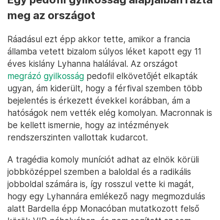
meg az országot
Ráadásul ezt épp akkor tette, amikor a francia
államba vetett bizalom súlyos léket kapott egy 11
éves kislány Lyhanna halálával. Az országot
megrázó gyilkosság
pedofil elkövetőjét elkapták
ugyan, ám kiderült, hogy a férfival szemben több
bejelentés is érkezett évekkel korábban, ám a
hatóságok nem vették elég komolyan. Macronnak is
be kellett ismernie, hogy az intézmények
rendszerszinten vallottak kudarcot.
A tragédia komoly muníciót adhat az elnök körüli
jobbközéppel szemben a baloldal és a radikális
jobboldal számára is, így rosszul vette ki magát,
hogy egy Lyhannára emlékező nagy megmozdulás
alatt Bardella épp Monacóban mutatkozott felső