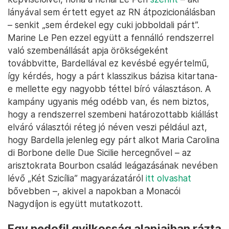
lányával sem értett egyet az RN átpozicionálásban
– senkit „sem érdekel egy cuki jobboldali párt”.
Marine Le Pen ezzel együtt a fennálló rendszerrel
való szembenállását apja örökségeként
továbbvitte, Bardellával ez kevésbé egyértelmű,
így kérdés, hogy a párt klasszikus bázisa kitartana-
e mellette egy nagyobb téttel bíró választáson. A
kampány ugyanis még odébb van, és nem biztos,
hogy a rendszerrel szembeni határozottabb kiállást
elváró választói réteg jó néven veszi például azt,
hogy Bardella jelenleg egy párt alkot Maria Carolina
di Borbone delle Due Sicilie hercegnővel – az
arisztokrata Bourbon család leágazásának nevében
lévő „Két Szicília” magyarázatáról
itt olvashat
bővebben –, akivel a napokban a Monacói
Nagydíjon is együtt mutatkozott.
Egy pedofil gyilkosság alapjaiban rázta