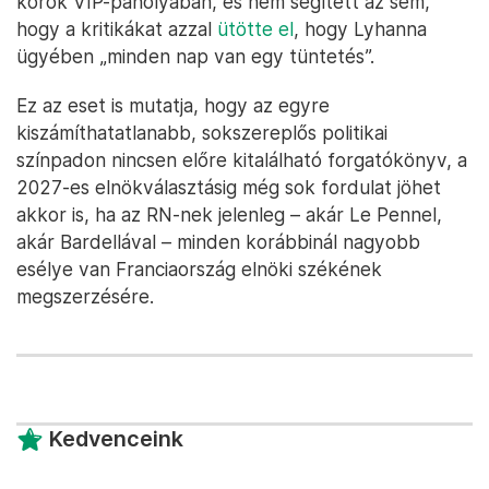
körök VIP-páholyában, és nem segített az sem,
hogy a kritikákat azzal
ütötte el
, hogy Lyhanna
ügyében „minden nap van egy tüntetés”.
Ez az eset is mutatja, hogy az egyre
kiszámíthatatlanabb, sokszereplős politikai
színpadon nincsen előre kitalálható forgatókönyv, a
2027-es elnökválasztásig még sok fordulat jöhet
akkor is, ha az RN-nek jelenleg – akár Le Pennel,
akár Bardellával – minden korábbinál nagyobb
esélye van Franciaország elnöki székének
megszerzésére.
Kedvenceink