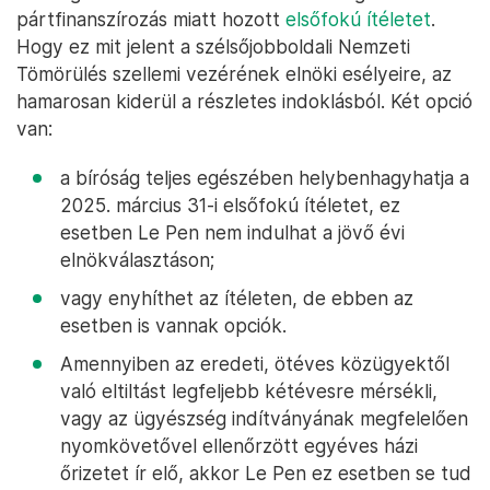
pártfinanszírozás miatt hozott
elsőfokú ítéletet
.
Hogy ez mit jelent a szélsőjobboldali Nemzeti
Tömörülés szellemi vezérének elnöki esélyeire, az
hamarosan kiderül a részletes indoklásból. Két opció
van:
a bíróság teljes egészében helybenhagyhatja a
2025. március 31-i elsőfokú ítéletet, ez
esetben Le Pen nem indulhat a jövő évi
elnökválasztáson;
vagy enyhíthet az ítéleten, de ebben az
esetben is vannak opciók.
Amennyiben az eredeti, ötéves közügyektől
való eltiltást legfeljebb kétévesre mérsékli,
vagy az ügyészség indítványának megfelelően
nyomkövetővel ellenőrzött egyéves házi
őrizetet ír elő, akkor Le Pen ez esetben se tud