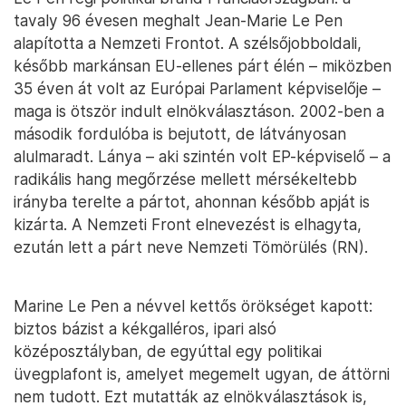
tavaly 96 évesen meghalt Jean-Marie Le Pen
alapította a Nemzeti Frontot. A szélsőjobboldali,
később markánsan EU-ellenes párt élén – miközben
35 éven át volt az Európai Parlament képviselője –
maga is ötször indult elnökválasztáson. 2002-ben a
második fordulóba is bejutott, de látványosan
alulmaradt. Lánya – aki szintén volt EP-képviselő – a
radikális hang megőrzése mellett mérsékeltebb
irányba terelte a pártot, ahonnan később apját is
kizárta. A Nemzeti Front elnevezést is elhagyta,
ezután lett a párt neve Nemzeti Tömörülés (RN).
Marine Le Pen a névvel kettős örökséget kapott:
biztos bázist a kékgalléros, ipari alsó
középosztályban, de egyúttal egy politikai
üvegplafont is, amelyet megemelt ugyan, de áttörni
nem tudott. Ezt mutatták az elnökválasztások is,