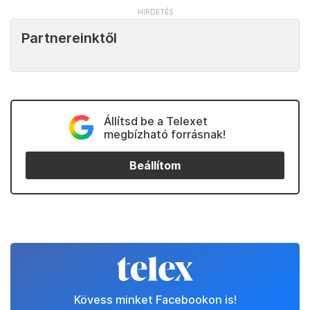
Partnereinktől
Állítsd be a Telexet
megbízható forrásnak!
Beállítom
Kövess minket Facebookon is!