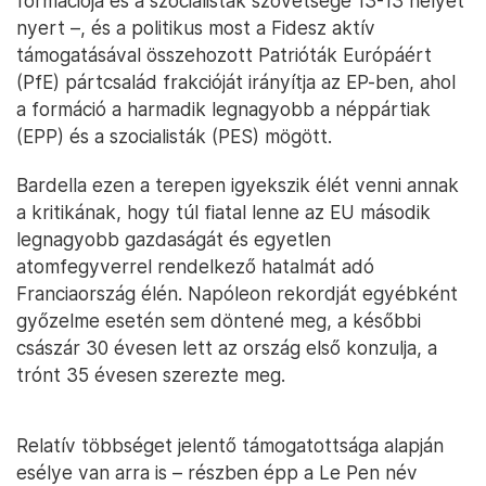
formációja és a szocialisták szövetsége 13-13 helyet
nyert –, és a politikus most a Fidesz aktív
támogatásával összehozott Patrióták Európáért
(PfE) pártcsalád frakcióját irányítja az EP-ben, ahol
a formáció a harmadik legnagyobb a néppártiak
(EPP) és a szocialisták (PES) mögött.
Bardella ezen a terepen igyekszik élét venni annak
a kritikának, hogy túl fiatal lenne az EU második
legnagyobb gazdaságát és egyetlen
atomfegyverrel rendelkező hatalmát adó
Franciaország élén. Napóleon rekordját egyébként
győzelme esetén sem döntené meg, a későbbi
császár 30 évesen lett az ország első konzulja, a
trónt 35 évesen szerezte meg.
Relatív többséget jelentő támogatottsága alapján
esélye van arra is – részben épp a Le Pen név