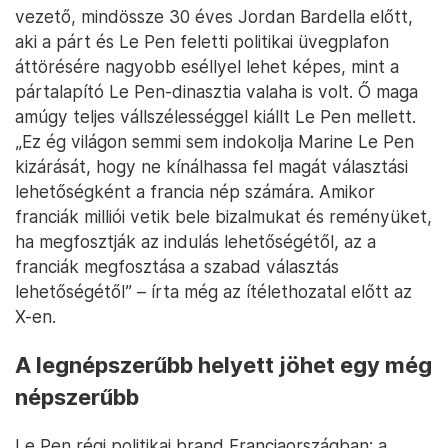
vezető, mindössze 30 éves Jordan Bardella előtt,
aki a párt és Le Pen feletti politikai üvegplafon
áttörésére nagyobb eséllyel lehet képes, mint a
pártalapító Le Pen-dinasztia valaha is volt. Ő maga
amúgy teljes vállszélességgel kiállt Le Pen mellett.
„Ez ég világon semmi sem indokolja Marine Le Pen
kizárását, hogy ne kínálhassa fel magát választási
lehetőségként a francia nép számára. Amikor
franciák milliói vetik bele bizalmukat és reményüket,
ha megfosztják az indulás lehetőségétől, az a
franciák megfosztása a szabad választás
lehetőségétől” – írta még az ítélethozatal előtt az
X-en.
A legnépszerűbb helyett jöhet egy még
népszerűbb
Le Pen régi politikai brand Franciaországban: a