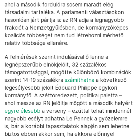
ahol a második fordulóra sosem maradt elég
társadalmi tartaléka. A parlamenti választásokon
hasonlóan járt pártja is: az RN adja a legnagyobb
frakciót a Nemzetgyűlésben, de kormányzóképes
koalíciós többséget nem tud létrehozni mérhető
relatív többsége ellenére.
A felmérések szerint indulásával ő lenne a
legnépszerűbb elnökjelölt, 32 százalékos
támogatottsággal, mögötte különböző kombinációk
szerint 14-19 százalékra
számíthatna
a következő
legesélyesebb jelölt Édouard Philippe egykori
kormányfő. A széttöredezett, politikai paletta –
ahol messze az RN jelöltje mögött a második helyért
egyre élesebb
a verseny – ezúttal tehát mindennél
nagyobb esélyt adhatna Le Pennek a győzelemre
is, bár a korábbi tapasztalatok alapján sem lehetne
biztos ebben akkor sem, ha ekkora előnnyel