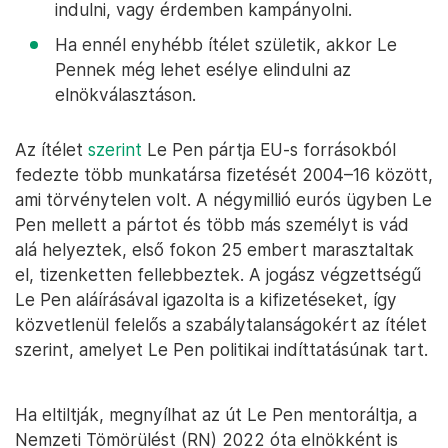
indulni, vagy érdemben kampányolni.
Ha ennél enyhébb ítélet születik, akkor Le
Pennek még lehet esélye elindulni az
elnökválasztáson.
Az ítélet
szerint
Le Pen pártja EU-s forrásokból
fedezte több munkatársa fizetését 2004–16 között,
ami törvénytelen volt. A négymillió eurós ügyben Le
Pen mellett a pártot és több más személyt is vád
alá helyeztek, első fokon 25 embert marasztaltak
el, tizenketten fellebbeztek. A jogász végzettségű
Le Pen aláírásával igazolta is a kifizetéseket, így
közvetlenül felelős a szabálytalanságokért az ítélet
szerint, amelyet Le Pen politikai indíttatásúnak tart.
Ha eltiltják, megnyílhat az út Le Pen mentoráltja, a
Nemzeti Tömörülést (RN) 2022 óta elnökként is