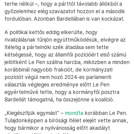
terhe nélkül –, hogy a párttól távolabb állókból a
győzelemhez elég szavazatot hozzon el a második
fordulóban. Azonban Bardellában is van kockázat.
A politikai kettős eddig elkerülte, hogy
rivalizálásnak tűnjön együttműködésük, elvégre az
ítéletig a pártelnöki szék átadása sem tette
kétségessé, hogy az államfői pozícióért első számú
jelöltként Le Pen szállna harcba, miközben a minden
korábbinál nagyobb frakciót, de kormányzati
pozíciót végül nem hozó 2024-es parlamenti
választás végleges eredménye előtt Le Pen
egyértelművé tette, hogy a kormányfői posztra
Bardellát támogatná, ha összejönne a koalíció.
„Kiegészítjük egymást” –
mondta
korábban Le Pen.
Tulajdonképpen a bírósági ítélet elejét vette annak,
hogy bármikor a nyilvánosság előtt akadályt