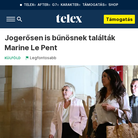
TELEX
AFTER
G7
KARAKTER
TÁMOGATÁS
SHOP
Támogatás
Jogerősen is bűnösnek találták
Marine Le Pent
Legfontosabb
KÜLFÖLD