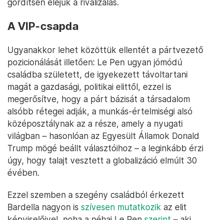
gördítsen eléjük a rivalizálás.
A VIP-csapda
Ugyanakkor lehet közöttük ellentét a pártvezető
pozicionálását illetően: Le Pen ugyan jómódú
családba született, de igyekezett távoltartani
magát a gazdasági, politikai elittől, ezzel is
megerősítve, hogy a párt bázisát a társadalom
alsóbb rétegei adják, a munkás-értelmiségi alsó
középosztálynak az a része, amely a nyugati
világban – hasonlóan az Egyesült Államok Donald
Trump mögé beállt választóihoz – a leginkább érzi
úgy, hogy talajt vesztett a globalizáció elmúlt 30
évében.
Ezzel szemben a szegény családból érkezett
Bardella nagyon is
szívesen mutatkozik
az elit
képviselőivel, noha a néhai Le Pen
szerint
– aki