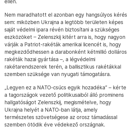
ellen.
Nem maradhatott el azonban egy hangsúlyos kérés
sem: miközben Ukrajna a legtöbb területen képes
saját védelmi ipara révén biztosítani a szükséges
eszközöket – Zelenszkij kitért arra is, hogy nagyon
várják a Patriot-rakéták amerikai licencét is, hogy
megkezdődhessen a darabonként kétmillió dolláros
rakéták hazai gyártása –, a légvédelmi
rakétarendszerek terén, a ballisztikus rakétákkal
szemben szüksége van nyugati támogatásra.
„Legyen ez a NATO-csúcs egyik hozadéka” – kérte
a tagországok vezető politikusaiból álló prominens
hallgatóságot Zelenszkij, megismételve, hogy
Ukrajna helyét a NATO-ban látja, amely
természetes szövetségese az orosz támadással
szemben ötödik éve védekező országnak.