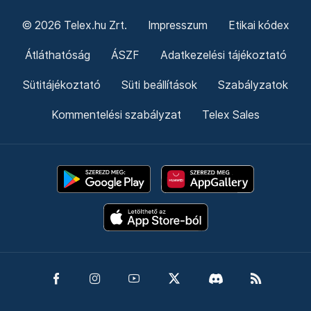
© 2026 Telex.hu Zrt.
Impresszum
Etikai kódex
Átláthatóság
ÁSZF
Adatkezelési tájékoztató
Sütitájékoztató
Süti beállítások
Szabályzatok
Kommentelési szabályzat
Telex Sales