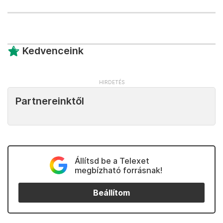
Kedvenceink
Partnereinktől
Állítsd be a Telexet
megbízható forrásnak!
Beállítom