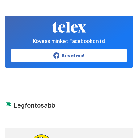
Kövess minket Facebookon is!
Követem!
Legfontosabb