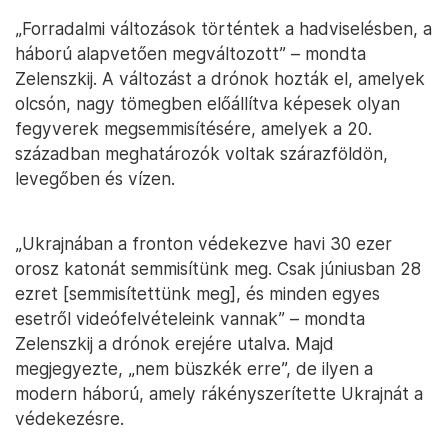
„Forradalmi változások történtek a hadviselésben, a
háború alapvetően megváltozott” – mondta
Zelenszkij. A változást a drónok hozták el, amelyek
olcsón, nagy tömegben előállítva képesek olyan
fegyverek megsemmisítésére, amelyek a 20.
században meghatározók voltak szárazföldön,
levegőben és vízen.
„Ukrajnában a fronton védekezve havi 30 ezer
orosz katonát semmisítünk meg. Csak júniusban 28
ezret [semmisítettünk meg], és minden egyes
esetről videófelvételeink vannak” – mondta
Zelenszkij a drónok erejére utalva. Majd
megjegyezte, „nem büszkék erre”, de ilyen a
modern háború, amely rákényszerítette Ukrajnát a
védekezésre.