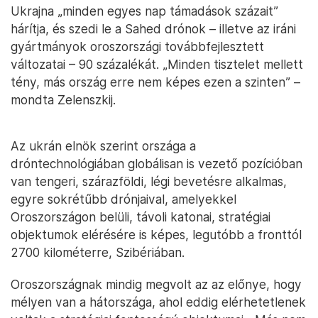
Ukrajna „minden egyes nap támadások százait”
hárítja, és szedi le a Sahed drónok – illetve az iráni
gyártmányok oroszországi továbbfejlesztett
változatai – 90 százalékát. „Minden tisztelet mellett
tény, más ország erre nem képes ezen a szinten” –
mondta Zelenszkij.
Az ukrán elnök szerint országa a
dróntechnológiában globálisan is vezető pozícióban
van tengeri, szárazföldi, légi bevetésre alkalmas,
egyre sokrétűbb drónjaival, amelyekkel
Oroszországon belüli, távoli katonai, stratégiai
objektumok elérésére is képes, legutóbb a fronttól
2700 kilométerre, Szibériában.
Oroszországnak mindig megvolt az az előnye, hogy
mélyen van a hátországa, ahol eddig elérhetetlenek