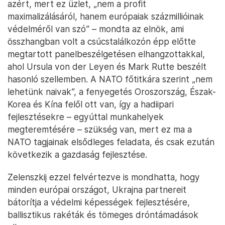
azért, mert ez üzlet, „nem a profit
maximalizálásáról, hanem európaiak százmillióinak
védelméről van szó” – mondta az elnök, ami
összhangban volt a csúcstalálkozón épp előtte
megtartott panelbeszélgetésen elhangzottakkal,
ahol Ursula von der Leyen és Mark Rutte beszélt
hasonló szellemben. A NATO főtitkára szerint „nem
lehetünk naivak”, a fenyegetés Oroszország, Észak-
Korea és Kína felől ott van, így a hadiipari
fejlesztésekre – egyúttal munkahelyek
megteremtésére – szükség van, mert ez ma a
NATO tagjainak elsődleges feladata, és csak ezután
következik a gazdaság fejlesztése.
Zelenszkij ezzel felvértezve is mondhatta, hogy
minden európai országot, Ukrajna partnereit
bátorítja a védelmi képességek fejlesztésére,
ballisztikus rakéták és tömeges dróntámadások