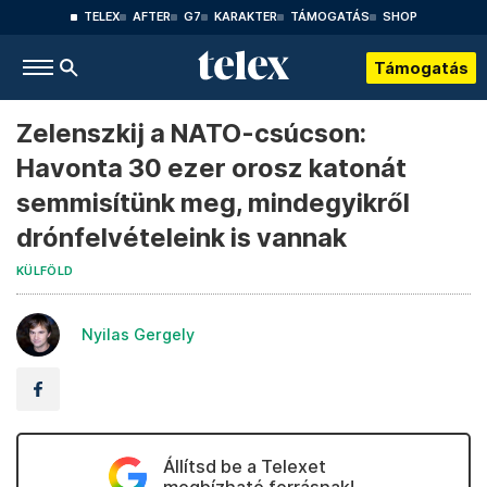
TELEX
AFTER
G7
KARAKTER
TÁMOGATÁS
SHOP
Támogatás
Zelenszkij a NATO-csúcson:
Havonta 30 ezer orosz katonát
semmisítünk meg, mindegyikről
drónfelvételeink is vannak
KÜLFÖLD
Nyilas Gergely
Állítsd be a Telexet