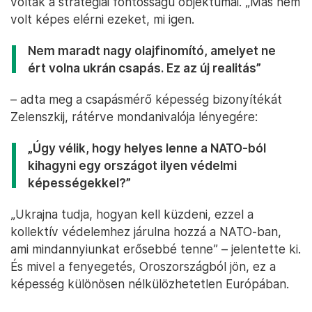
voltak a stratégiai fontosságú objektumai. „Más nem
volt képes elérni ezeket, mi igen.
Nem maradt nagy olajfinomító, amelyet ne
ért volna ukrán csapás. Ez az új realitás”
– adta meg a csapásmérő képesség bizonyítékát
Zelenszkij, rátérve mondanivalója lényegére:
„Úgy vélik, hogy helyes lenne a NATO-ból
kihagyni egy országot ilyen védelmi
képességekkel?”
„Ukrajna tudja, hogyan kell küzdeni, ezzel a
kollektív védelemhez járulna hozzá a NATO-ban,
ami mindannyiunkat erősebbé tenne” – jelentette ki.
És mivel a fenyegetés, Oroszországból jön, ez a
képesség különösen nélkülözhetetlen Európában.