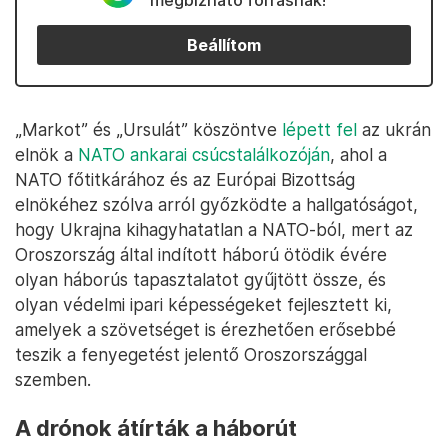
megbízható forrásnak!
Beállítom
„Markot” és „Ursulát” köszöntve
lépett fel
az ukrán
elnök a
NATO ankarai csúcstalálkozóján
, ahol a
NATO főtitkárához és az Európai Bizottság
elnökéhez szólva arról győzködte a hallgatóságot,
hogy Ukrajna kihagyhatatlan a NATO-ból, mert az
Oroszország által indított háború ötödik évére
olyan háborús tapasztalatot gyűjtött össze, és
olyan védelmi ipari képességeket fejlesztett ki,
amelyek a szövetséget is érezhetően erősebbé
teszik a fenyegetést jelentő Oroszországgal
szemben.
A drónok átírták a háborút