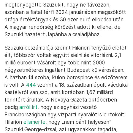
megfenyegette Szuzukit, hogy ne távozzon,
azonban a fiatal férfi 2024 januárjában megszökött
drága értéktárgyak és 30 ezer euró ellopása után.
A magyar rendőrség körözést adott ki ellene, de
Szuzuki hazatért Japánba a családjához.
Szuzuki beszámolója szerint Hilarion fényűző életet
élt, többször voltak együtt síelni és vitorlázni. 2,1
millió euróért vásárolt egy több mint 2000
négyzetméteres ingatlant Budapest külvárosában.
A házban 14 szoba, külön borospince és edzőterem
is volt. A
444
szerint a 18. században épült vácdukai
kastélyról van szó, amit korábban 1,67 milliárd
forintért árultak. A Novaya Gazeta októberben
pedig
arról írt
, hogy az egyházi vezető
Franciaországban egy vízparti nyaralót is birtokolt.
Hilarion
elismerte
, hogy „nem bánt helyesen”
Szuzuki George-dzsal, azt ugyanakkor tagadta,