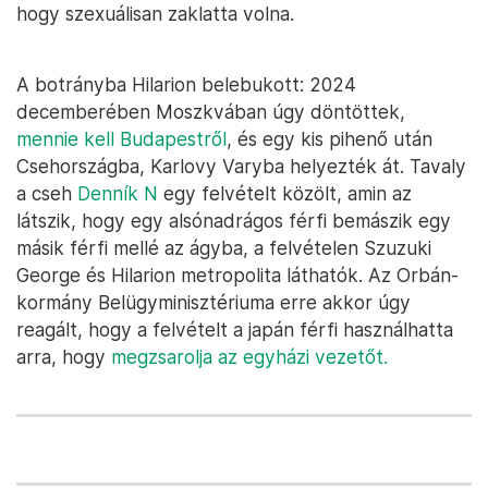
hogy szexuálisan zaklatta volna.
A botrányba Hilarion belebukott: 2024
decemberében Moszkvában úgy döntöttek,
mennie kell Budapestről
, és egy kis pihenő után
Csehországba, Karlovy Varyba helyezték át. Tavaly
a cseh
Denník N
egy felvételt közölt, amin az
látszik, hogy egy alsónadrágos férfi bemászik egy
másik férfi mellé az ágyba, a felvételen Szuzuki
George és Hilarion metropolita láthatók. Az Orbán-
kormány Belügyminisztériuma erre akkor úgy
reagált, hogy a felvételt a japán férfi használhatta
arra, hogy
megzsarolja az egyházi vezetőt.