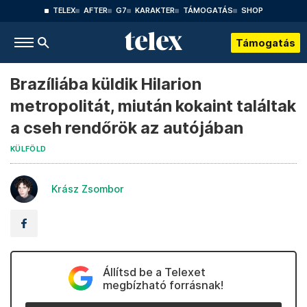
TELEX
AFTER
G7
KARAKTER
TÁMOGATÁS
SHOP
Támogatás
Brazíliába küldik Hilarion
metropolitát, miután kokaint találtak
a cseh rendőrök az autójában
KÜLFÖLD
Krász Zsombor
Állítsd be a Telexet
megbízható forrásnak!