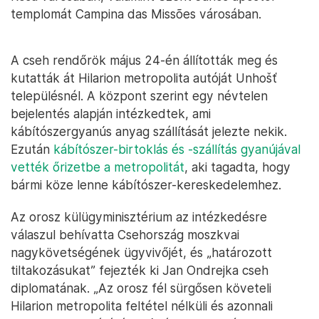
templomát Campina das Missões városában.
A cseh rendőrök május 24-én állították meg és
kutatták át Hilarion metropolita autóját Unhošť
településnél. A központ szerint egy névtelen
bejelentés alapján intézkedtek, ami
kábítószergyanús anyag szállítását jelezte nekik.
Ezután
kábítószer-birtoklás és -szállítás gyanújával
vették őrizetbe a metropolitát
, aki tagadta, hogy
bármi köze lenne kábítószer-kereskedelemhez.
Az orosz külügyminisztérium az intézkedésre
válaszul behívatta Csehország moszkvai
nagykövetségének ügyvivőjét, és „határozott
tiltakozásukat” fejezték ki Jan Ondrejka cseh
diplomatának. „Az orosz fél sürgősen követeli
Hilarion metropolita feltétel nélküli és azonnali