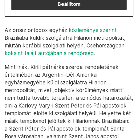
Beállítom
Az orosz ortodox egyház
közleménye szerint
Brazíliába küldik szolgálatra Hilarion metropolitát,
miután korábbi szolgálati helyén, Csehországban
kokaint talált autójában a rendőrség
.
Mint írják, Kirill pátriárka szerdai rendeletének
értelmében az Argentin–Dél-Amerikai
egyházmegyébe küldi szolgálatra Hilarion
metropolitát, mivel „objektív körülmények miatt”
nem tudta tovább teljesíteni a szinódus határozatát,
ami a Karlovy Vary-i Szent Péter és Pál apostolok
templomát jelölte ki szolgálati helyéül. Helyette két
másik templomot jelöltek ki Hilarionnak Brazíliában:
a Szent Péter és Pál apostolok templomát Santa
Rosa városában, valamint Szent János apostol