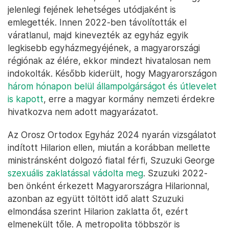
jelenlegi fejének lehetséges utódjaként is
emlegették. Innen 2022-ben távolították el
váratlanul, majd kinevezték az egyház egyik
legkisebb egyházmegyéjének, a magyarországi
régiónak az élére, ekkor mindezt hivatalosan nem
indokolták. Később kiderült, hogy Magyarországon
három hónapon belül állampolgárságot és útlevelet
is kapott
, erre a magyar kormány nemzeti érdekre
hivatkozva nem adott magyarázatot.
Az Orosz Ortodox Egyház 2024 nyarán vizsgálatot
indított Hilarion ellen, miután a korábban mellette
ministránsként dolgozó fiatal férfi, Szuzuki George
szexuális zaklatással vádolta meg
. Szuzuki 2022-
ben önként érkezett Magyarországra Hilarionnal,
azonban az együtt töltött idő alatt Szuzuki
elmondása szerint Hilarion zaklatta őt, ezért
elmenekült tőle. A metropolita többször is