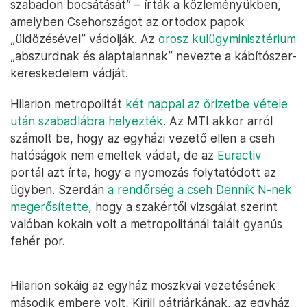
szabadon bocsátását” – írták a közleményükben,
amelyben Csehországot az ortodox papok
„üldözésével” vádolják. Az
orosz külügyminisztérium
„abszurdnak és alaptalannak” nevezte a kábítószer-
kereskedelem vádját.
Hilarion metropolitát
két nappal az őrizetbe vétele
után szabadlábra helyezték
. Az MTI akkor arról
számolt be, hogy az egyházi vezető ellen a cseh
hatóságok nem emeltek vádat, de az
Euractiv
portál azt írta, hogy a nyomozás folytatódott az
ügyben. Szerdán
a rendőrség a cseh Denník N-nek
megerősítette
, hogy a szakértői vizsgálat szerint
valóban kokain volt a metropolitánál talált gyanús
fehér por.
Hilarion sokáig az egyház moszkvai vezetésének
második embere volt, Kirill pátriárkának, az egyház