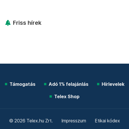
Friss hírek
Támogatás
Adó 1% felajánlás
Hírlevelek
Telex Shop
© 2026 Telex.hu Zrt.
Impresszum
Etikai kódex