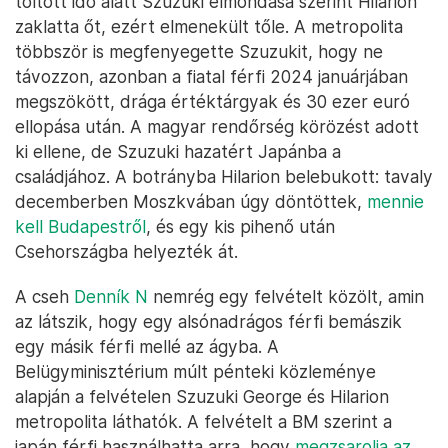
töltött idő alatt Szuzuki elmondása szerint Hilarion
zaklatta őt, ezért elmenekült tőle. A metropolita
többször is megfenyegette Szuzukit, hogy ne
távozzon, azonban a fiatal férfi 2024 januárjában
megszökött, drága értéktárgyak és 30 ezer euró
ellopása után. A magyar rendőrség körözést adott
ki ellene, de Szuzuki hazatért Japánba a
családjához. A botrányba Hilarion belebukott: tavaly
decemberben Moszkvában úgy döntöttek,
mennie
kell Budapestről
, és egy kis pihenő után
Csehországba helyezték át.
A cseh
Denník N
nemrég egy felvételt közölt, amin
az látszik, hogy egy alsónadrágos férfi bemászik
egy másik férfi mellé az ágyba. A
Belügyminisztérium múlt pénteki közleménye
alapján a felvételen Szuzuki George és Hilarion
metropolita láthatók. A felvételt a BM szerint a
japán férfi használhatta arra, hogy
megzsarolja az