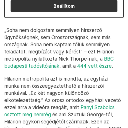
Beállítom
„Soha nem dolgoztam semmilyen hírszerző
ügynökségnek, sem Oroszországnak, sem más
országnak. Soha nem kaptam tőlük semmilyen
feladatot, megbízást vagy kérést” – ezt Hilarion
metropolita nyilatkozta Nick Thorpe-nak, a
BBC
budapesti tudósítójának
, amit a
444 vett észre
.
Hilarion metropolita azt is mondta, az egyházi
munka nem összeegyeztethető a hírszerzői
munkával. „Ez két nagyon különböző
elkötelezettség.” Az orosz ortodox egyházi vezető
ezzel arra a videóra reagált, amit
Panyi Szabolcs
osztott meg nemrég
és ami Szuzuki George-tól,
Hilarion egykori segédjétől származik. Ezen az