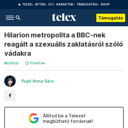
TELEX
AFTER
G7
KARAKTER
TÁMOGATÁS
SHOP
Támogatás
Hilarion metropolita a BBC-nek
reagált a szexuális zaklatásról szóló
vádakra
frissítve
BELFÖLD
Pupli Anna Sára
Állítsd be a Telexet
megbízható forrásnak!