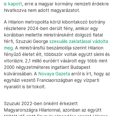
is kapott
, erre a magyar kormány nemzeti érdekre
hivatkozva nem adott magyarázatot.
A Hilarion metropolita körül kibontakozó botrány
részleteire 2024-ben derült fény, amikor egy
korábban mellette ministránsként dolgozó fiatal
férfi, Szuzuki George
szexuális zaklatással vádolta
meg
. A ministránsfiú beszámolója szerint Hilarion
fényűző életet élt, többször voltak együtt síelni és
vitorlázni. 2,1 millió euróért vásárolt egy több mint
2000 négyzetméteres ingatlant Budapest
külvárosában. A
Novaya Gazeta
arról is írt, hogy az
egyházi vezető Franciaországban egy vízparti
nyaralót is birtokolt.
Szuzuki 2022-ben önként érkezett
Magyarországra Hilarionnal, azonban az együtt