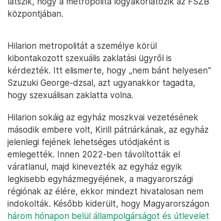
látszik, hogy a metropolita lőgyakorlatozik az FSZB
központjában.
Hilarion metropolitát a személye körül
kibontakozott szexuális zaklatási ügyről is
kérdezték. Itt elismerte, hogy „nem bánt helyesen”
Szuzuki George-dzsal, azt ugyanakkor tagadta,
hogy szexuálisan zaklatta volna.
Hilarion sokáig az egyház moszkvai vezetésének
második embere volt, Kirill pátriárkának, az egyház
jelenlegi fejének lehetséges utódjaként is
emlegették. Innen 2022-ben távolították el
váratlanul, majd kinevezték az egyház egyik
legkisebb egyházmegyéjének, a magyarországi
régiónak az élére, ekkor mindezt hivatalosan nem
indokolták. Később kiderült, hogy Magyarországon
három hónapon belül állampolgárságot és útlevelet