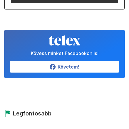
Kövess minket Facebookon is!
Követem!
Legfontosabb