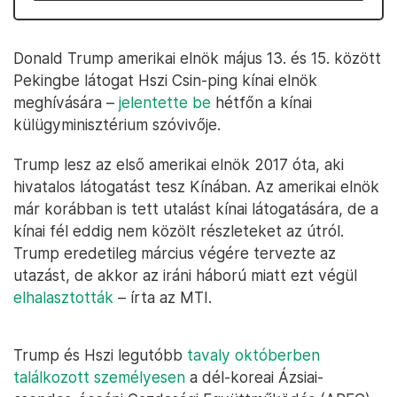
Donald Trump amerikai elnök május 13. és 15. között
Pekingbe látogat Hszi Csin-ping kínai elnök
meghívására –
jelentette be
hétfőn a kínai
külügyminisztérium szóvivője.
Trump lesz az első amerikai elnök 2017 óta, aki
hivatalos látogatást tesz Kínában. Az amerikai elnök
már korábban is tett utalást kínai látogatására, de a
kínai fél eddig nem közölt részleteket az útról.
Trump eredetileg március végére tervezte az
utazást, de akkor az iráni háború miatt ezt végül
elhalasztották
– írta az MTI.
Trump és Hszi legutóbb
tavaly októberben
találkozott személyesen
a dél-koreai Ázsiai-