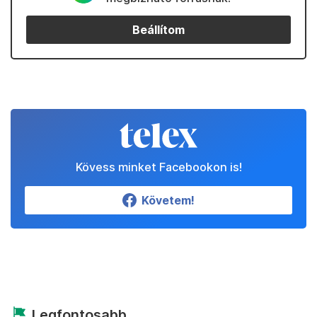
Beállítom
Kövess minket Facebookon is!
Követem!
Legfontosabb