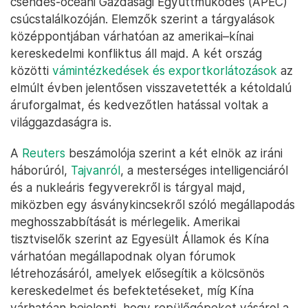
csendes-óceáni Gazdasági Együttműködés (APEC)
csúcstalálkozóján. Elemzők szerint a tárgyalások
középpontjában várhatóan az amerikai–kínai
kereskedelmi konfliktus áll majd. A két ország
közötti
vámintézkedések és exportkorlátozások
az
elmúlt évben jelentősen visszavetették a kétoldalú
áruforgalmat, és kedvezőtlen hatással voltak a
világgazdaságra is.
A
Reuters
beszámolója szerint a két elnök az iráni
háborúról,
Tajvanról
, a mesterséges intelligenciáról
és a nukleáris fegyverekről is tárgyal majd,
miközben egy ásványkincsekről szóló megállapodás
meghosszabbítását is mérlegelik. Amerikai
tisztviselők szerint az Egyesült Államok és Kína
várhatóan megállapodnak olyan fórumok
létrehozásáról, amelyek elősegítik a kölcsönös
kereskedelmet és befektetéseket, míg Kína
várhatóan bejelenti, hogy repülőgépeket vásárol a