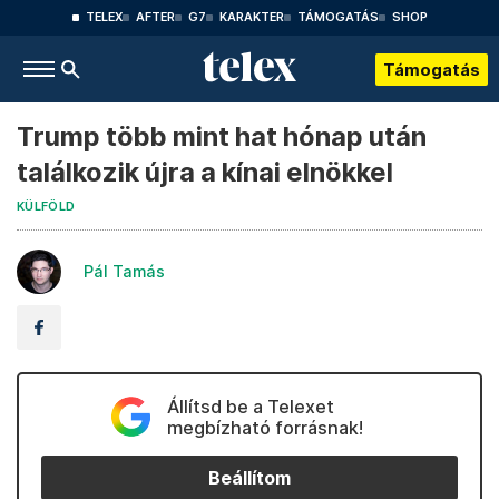
TELEX
AFTER
G7
KARAKTER
TÁMOGATÁS
SHOP
Támogatás
Trump több mint hat hónap után
találkozik újra a kínai elnökkel
KÜLFÖLD
Pál Tamás
Állítsd be a Telexet
megbízható forrásnak!
Beállítom