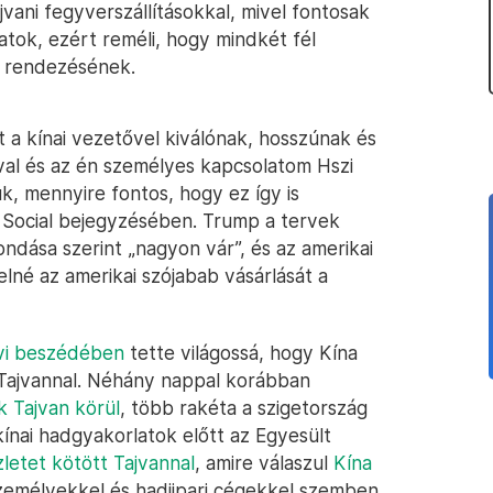
vani fegyverszállításokkal, mivel fontosak
atok, ezért reméli, hogy mindkét fél
k rendezésének.
a kínai vezetővel kiválónak, hosszúnak és
val és az én személyes kapcsolatom Hszi
k, mennyire fontos, hogy ez így is
 Social bejegyzésében. Trump a tervek
mondása szerint „nagyon vár”, és az amerikai
elné az amerikai szójabab vásárlását a
vi beszédében
tette világossá, hogy Kína
t Tajvannal. Néhány nappal korábban
k Tajvan körül
, több rakéta a szigetország
ínai hadgyakorlatok előtt az Egyesült
letet kötött Tajvannal
, amire válaszul
Kína
emélyekkel és hadiipari cégekkel szemben.