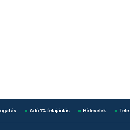
ogatás
Adó 1% felajánlás
Hírlevelek
Tele