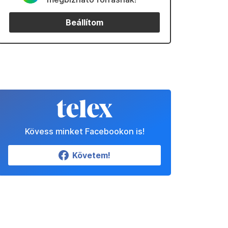
Beállítom
Kövess minket Facebookon is!
Követem!