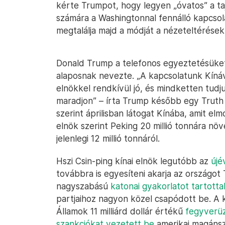
kérte Trumpot, hogy legyen „óvatos” a taj
számára a Washingtonnal fennálló kapcsol
megtalálja majd a módját a nézeteltérése
Donald Trump a telefonos egyeztetésüket 
alaposnak nevezte. „A kapcsolatunk Kíná
elnökkel rendkívül jó, és mindketten tudju
maradjon” – írta Trump később egy Truth
szerint áprilisban látogat Kínába, amit el
elnök szerint Peking 20 millió tonnára növ
jelenlegi 12 millió tonnáról.
Hszi Csin-ping kínai elnök legutóbb az
újé
továbbra is egyesíteni akarja az országo
nagyszabású
katonai gyakorlatot tartotta
partjaihoz nagyon közel csapódott be. A k
Államok 11 milliárd dollár értékű
fegyverüz
szankciókat vezetett be
amerikai magánsz