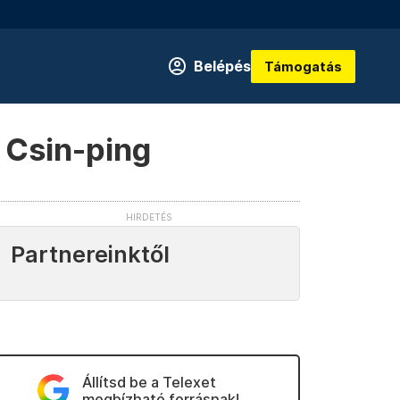
Belépés
Támogatás
 Csin-ping
Partnereinktől
Állítsd be a Telexet
megbízható forrásnak!