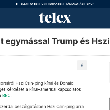
TELEX
AFTER
G7
KARAKTER
TÁMOGATÁS
SHOP
tt egymással Trump és Hszi
rsáról Hszi Csin-ping kínai és Donald
iget kérdését a kínai–amerikai kapcsolatok
 a
BBC
.
 szerdai beszélgetésben Hszi Csin-ping arra