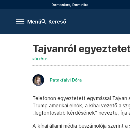
Domonkos, Dominika
Menü
Kereső
Tajvanról egyeztete
KÜLFÖLD
Patakfalvi Dóra
Telefonon egyeztetett egymással Tajvan so
Trump amerikai elnök, a kínai vezető a sz
„legfontosabb kérdésének” nevezte, írja
A kínai állami média beszámolója szerint a