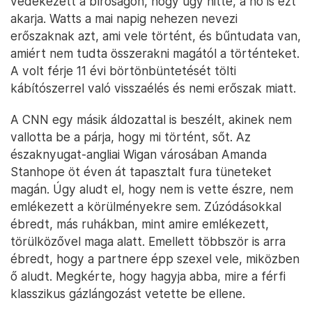
védekezett a bíróságon, hogy úgy hitte, a nő is ezt
akarja. Watts a mai napig nehezen nevezi
erőszaknak azt, ami vele történt, és bűntudata van,
amiért nem tudta összerakni magától a történteket.
A volt férje 11 évi börtönbüntetését tölti
kábítószerrel való visszaélés és nemi erőszak miatt.
A CNN egy másik áldozattal is beszélt, akinek nem
vallotta be a párja, hogy mi történt, sőt. Az
északnyugat-angliai Wigan városában Amanda
Stanhope öt éven át tapasztalt fura tüneteket
magán. Úgy aludt el, hogy nem is vette észre, nem
emlékezett a körülményekre sem. Zúzódásokkal
ébredt, más ruhákban, mint amire emlékezett,
törülközővel maga alatt. Emellett többször is arra
ébredt, hogy a partnere épp szexel vele, miközben
ő aludt. Megkérte, hogy hagyja abba, mire a férfi
klasszikus gázlángozást vetette be ellene.