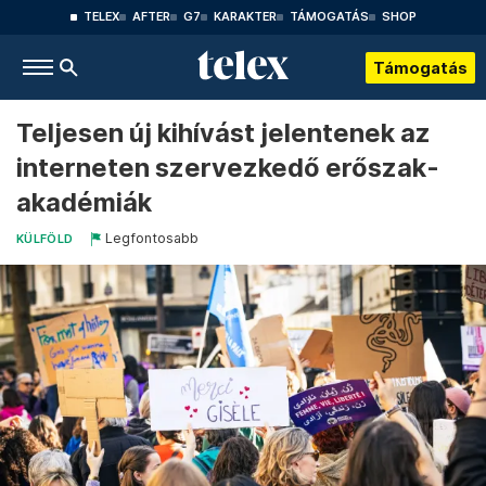
TELEX
AFTER
G7
KARAKTER
TÁMOGATÁS
SHOP
Támogatás
Teljesen új kihívást jelentenek az
interneten szervezkedő erőszak-
akadémiák
Legfontosabb
KÜLFÖLD