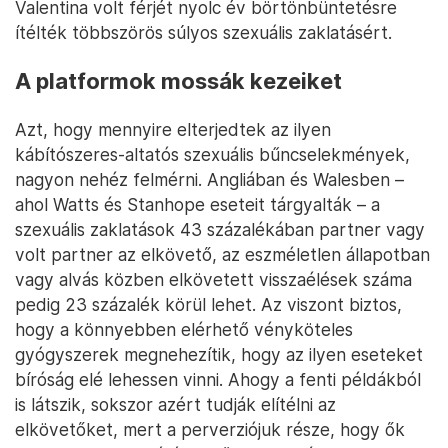
Valentina volt férjét nyolc év börtönbüntetésre
ítélték többszörös súlyos szexuális zaklatásért.
A platformok mossák kezeiket
Azt, hogy mennyire elterjedtek az ilyen
kábítószeres-altatós szexuális bűncselekmények,
nagyon nehéz felmérni. Angliában és Walesben –
ahol Watts és Stanhope eseteit tárgyalták – a
szexuális zaklatások 43 százalékában partner vagy
volt partner az elkövető, az eszméletlen állapotban
vagy alvás közben elkövetett visszaélések száma
pedig 23 százalék körül lehet. Az viszont biztos,
hogy a könnyebben elérhető vényköteles
gyógyszerek megnehezítik, hogy az ilyen eseteket
bíróság elé lehessen vinni. Ahogy a fenti példákból
is látszik, sokszor azért tudják elítélni az
elkövetőket, mert a perverziójuk része, hogy ők