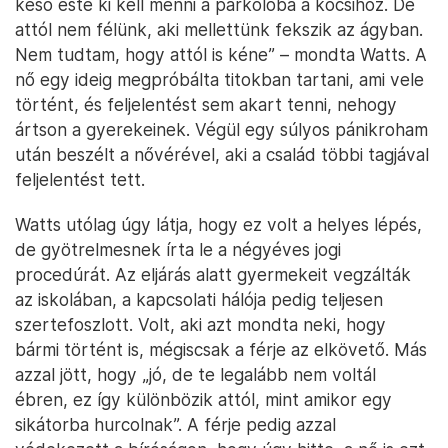
késő este ki kell menni a parkolóba a kocsihoz. De
attól nem félünk, aki mellettünk fekszik az ágyban.
Nem tudtam, hogy attól is kéne” – mondta Watts. A
nő egy ideig megpróbálta titokban tartani, ami vele
történt, és feljelentést sem akart tenni, nehogy
ártson a gyerekeinek. Végül egy súlyos pánikroham
után beszélt a nővérével, aki a család többi tagjával
feljelentést tett.
Watts utólag úgy látja, hogy ez volt a helyes lépés,
de gyötrelmesnek írta le a négyéves jogi
procedúrát. Az eljárás alatt gyermekeit vegzálták
az iskolában, a kapcsolati hálója pedig teljesen
szertefoszlott. Volt, aki azt mondta neki, hogy
bármi történt is, mégiscsak a férje az elkövető. Más
azzal jött, hogy „jó, de te legalább nem voltál
ébren, ez így különbözik attól, mint amikor egy
sikátorba hurcolnak”. A férje pedig azzal