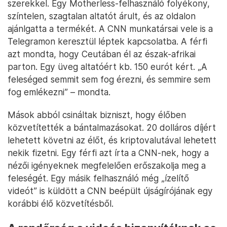
szerekkel. Egy Motherless-felhasználó folyékony,
színtelen, szagtalan altatót árult, és az oldalon
ajánlgatta a termékét. A CNN munkatársai vele is a
Telegramon keresztül léptek kapcsolatba. A férfi
azt mondta, hogy Ceutában él az észak-afrikai
parton. Egy üveg altatóért kb. 150 eurót kért. „A
feleséged semmit sem fog érezni, és semmire sem
fog emlékezni” – mondta.
Mások abból csináltak bizniszt, hogy élőben
közvetítették a bántalmazásokat. 20 dolláros díjért
lehetett követni az élőt, és kriptovalutával lehetett
nekik fizetni. Egy férfi azt írta a CNN-nek, hogy a
nézői igényeknek megfelelően erőszakolja meg a
feleségét. Egy másik felhasználó még „ízelítő
videót” is küldött a CNN beépült újságírójának egy
korábbi élő közvetítésből.