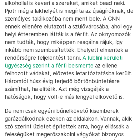
alkohollal is keveri a szereket, amiket bead neki.
Pjotr még a lakhelyét is megírta az újságíróknak, de
személyes találkozóba nem ment bele. A CNN
ennek ellenére elutazott a szülővárosába, ahol egy
helyi étteremben látták is a férfit. Az oknyomozók
nem tudták, hogy miképpen reagálna rájuk, így
inkább nem szembesítették. Ehelyett elmentek a
rendőrségre feljelentést tenni.
A lublini kerületi
ügyészség szerint a férfi beismerte
az ellene
felhozott vádakat, előzetes letartóztatásba került.
Háromtól húsz évig terjedő börtönbüntetésre
számíthat, ha elítélik. Azt még vizsgálják a
hatóságok, hogy volt-e más lengyel elkövető is.
De nem csak egyéni bűnelkövető kisemberek
garázdálkodnak ezeken az oldalakon. Vannak, akik
szó szerint üzletet építettek arra, hogy ellássák a
feleségüket megerőszakolni vágyókat bizonyos