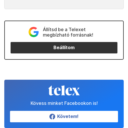
Állítsd be a Telexet
megbízható forrásnak!
Beállítom
Kövess minket Facebookon is!
Követem!