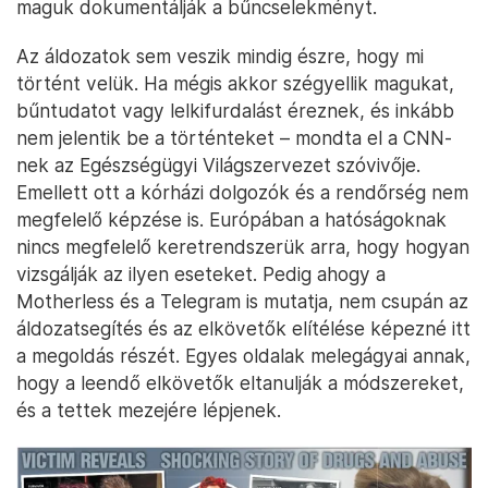
maguk dokumentálják a bűncselekményt.
Az áldozatok sem veszik mindig észre, hogy mi
történt velük. Ha mégis akkor szégyellik magukat,
bűntudatot vagy lelkifurdalást éreznek, és inkább
nem jelentik be a történteket – mondta el a CNN-
nek az Egészségügyi Világszervezet szóvivője.
Emellett ott a kórházi dolgozók és a rendőrség nem
megfelelő képzése is. Európában a hatóságoknak
nincs megfelelő keretrendszerük arra, hogy hogyan
vizsgálják az ilyen eseteket. Pedig ahogy a
Motherless és a Telegram is mutatja, nem csupán az
áldozatsegítés és az elkövetők elítélése képezné itt
a megoldás részét. Egyes oldalak melegágyai annak,
hogy a leendő elkövetők eltanulják a módszereket,
és a tettek mezejére lépjenek.