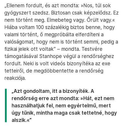
„Ellenem fordult, és azt mondta: »Nos, túl sok
gyógyszert szedsz. Biztosan csak képzelődsz. Ez
nem történt meg. Elmebeteg vagy. Őrült vagy.«
Hiába voltam 100 százalékig biztos benne, hogy
valami történt, ő megpróbálta elferdíteni a
valóságomat, hogy nem is történt semmi, pedig a
fizikai jelek ott voltak” – mondta. Testvére
támogatásával Stanhope végül a rendőrséghez
fordult. Neki is volt videós bizonyítéka az exe
tetteiről, de megdöbbentette a rendőrség
reakciója.
„Azt gondoltam, itt a bizonyíték. A
rendőrség erre azt mondta: »Hát, ezt nem
használhatjuk fel, nem egyértelmű, mert
úgy tűnik, mintha maga csak tettetné, hogy
alszik.«”