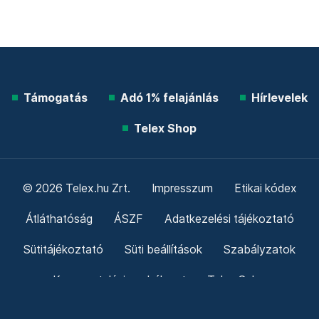
Támogatás
Adó 1% felajánlás
Hírlevelek
Telex Shop
© 2026 Telex.hu Zrt.
Impresszum
Etikai kódex
Átláthatóság
ÁSZF
Adatkezelési tájékoztató
Sütitájékoztató
Süti beállítások
Szabályzatok
Kommentelési szabályzat
Telex Sales