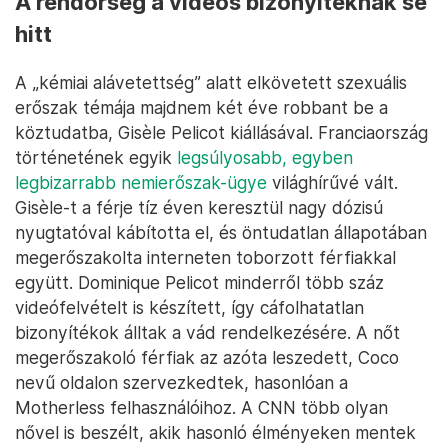
A rendőrség a videós bizonyítéknak se
hitt
A „kémiai alávetettség” alatt elkövetett szexuális
erőszak témája majdnem két éve robbant be a
köztudatba, Gisèle Pelicot kiállásával. Franciaország
történetének egyik
legsúlyosabb, egyben
legbizarrabb nemierőszak-ügye
világhírűvé vált.
Gisèle-t a férje tíz éven keresztül nagy dózisú
nyugtatóval kábította el, és öntudatlan állapotában
megerőszakolta interneten toborzott férfiakkal
együtt. Dominique Pelicot minderről több száz
videófelvételt is készített, így cáfolhatatlan
bizonyítékok álltak a vád rendelkezésére. A nőt
megerőszakoló férfiak az azóta leszedett, Coco
nevű oldalon szervezkedtek, hasonlóan a
Motherless felhasználóihoz. A CNN több olyan
nővel is beszélt, akik hasonló élményeken mentek