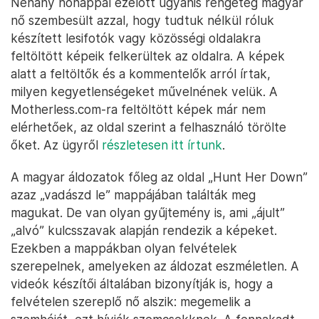
Néhány hónappal ezelőtt ugyanis rengeteg magyar
nő szembesült azzal, hogy tudtuk nélkül róluk
készített lesifotók vagy közösségi oldalakra
feltöltött képeik felkerültek az oldalra. A képek
alatt a feltöltők és a kommentelők arról írtak,
milyen kegyetlenségeket művelnének velük. A
Motherless.com-ra feltöltött képek már nem
elérhetőek, az oldal szerint a felhasználó törölte
őket. Az ügyről
részletesen itt írtunk
.
A magyar áldozatok főleg az oldal „Hunt Her Down”
azaz „vadászd le” mappájában találták meg
magukat. De van olyan gyűjtemény is, ami „ájult”
„alvó” kulcsszavak alapján rendezik a képeket.
Ezekben a mappákban olyan felvételek
szerepelnek, amelyeken az áldozat eszméletlen. A
videók készítői általában bizonyítják is, hogy a
felvételen szereplő nő alszik: megemelik a