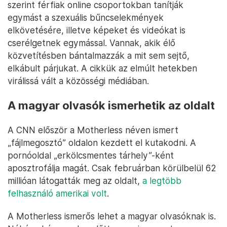
szerint férfiak online csoportokban tanítják
egymást a szexuális bűncselekmények
elkövetésére, illetve képeket és videókat is
cserélgetnek egymással. Vannak, akik élő
közvetítésben bántalmazzák a mit sem sejtő,
elkábult párjukat. A cikkük az elmúlt hetekben
virálissá vált a közösségi médiában.
A magyar olvasók ismerhetik az oldalt
A CNN először a Motherless néven ismert
„fájlmegosztó” oldalon kezdett el kutakodni. A
pornóoldal „erkölcsmentes tárhely”-ként
aposztrofálja magát. Csak februárban körülbelül 62
millióan látogatták meg az oldalt,
a legtöbb
felhasználó amerikai volt
.
A Motherless ismerős lehet a magyar olvasóknak is.