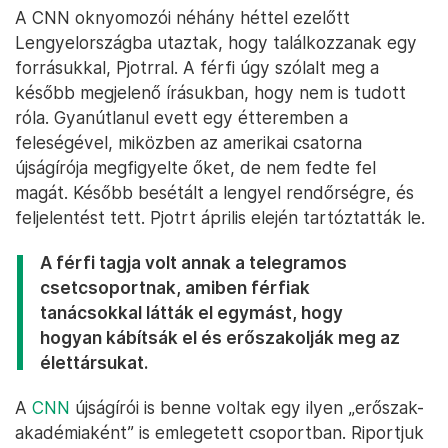
A CNN oknyomozói néhány héttel ezelőtt
Lengyelországba utaztak, hogy találkozzanak egy
forrásukkal, Pjotrral. A férfi úgy szólalt meg a
később megjelenő írásukban, hogy nem is tudott
róla. Gyanútlanul evett egy étteremben a
feleségével, miközben az amerikai csatorna
újságírója megfigyelte őket, de nem fedte fel
magát. Később besétált a lengyel rendőrségre, és
feljelentést tett. Pjotrt április elején tartóztatták le.
A férfi tagja volt annak a telegramos
csetcsoportnak, amiben férfiak
tanácsokkal látták el egymást, hogy
hogyan kábítsák el és erőszakolják meg az
élettársukat.
A
CNN
újságírói is benne voltak egy ilyen „erőszak-
akadémiaként” is emlegetett csoportban. Riportjuk