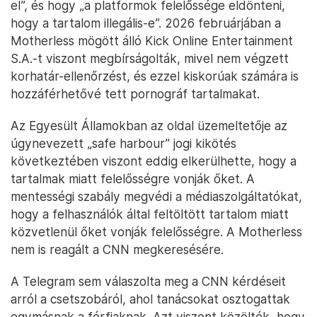
el”, és hogy „a platformok felelőssége eldönteni,
hogy a tartalom illegális-e”. 2026 februárjában a
Motherless mögött álló Kick Online Entertainment
S.A.-t viszont megbírságolták, mivel nem végzett
korhatár-ellenőrzést, és ezzel kiskorúak számára is
hozzáférhetővé tett pornográf tartalmakat.
Az Egyesült Államokban az oldal üzemeltetője az
úgynevezett „safe harbour” jogi kikötés
következtében viszont eddig elkerülhette, hogy a
tartalmak miatt felelősségre vonják őket. A
mentességi szabály megvédi a médiaszolgáltatókat,
hogy a felhasználók által feltöltött tartalom miatt
közvetlenül őket vonják felelősségre. A Motherless
nem is reagált a CNN megkeresésére.
A Telegram sem válaszolta meg a CNN kérdéseit
arról a csetszobáról, ahol tanácsokat osztogattak
egymásnak a férfiaknak. Azt viszont közölték, hogy