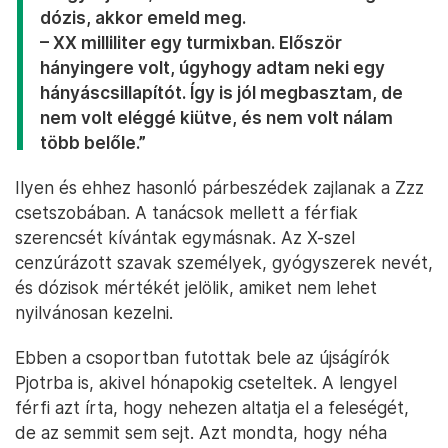
dózis, akkor emeld meg.
– XX milliliter egy turmixban. Először
hányingere volt, úgyhogy adtam neki egy
hányáscsillapítót. Így is jól megbasztam, de
nem volt eléggé kiütve, és nem volt nálam
több belőle.”
Ilyen és ehhez hasonló párbeszédek zajlanak a Zzz
csetszobában. A tanácsok mellett a férfiak
szerencsét kívántak egymásnak. Az X-szel
cenzúrázott szavak személyek, gyógyszerek nevét,
és dózisok mértékét jelölik, amiket nem lehet
nyilvánosan kezelni.
Ebben a csoportban futottak bele az újságírók
Pjotrba is, akivel hónapokig cseteltek. A lengyel
férfi azt írta, hogy nehezen altatja el a feleségét,
de az semmit sem sejt. Azt mondta, hogy néha