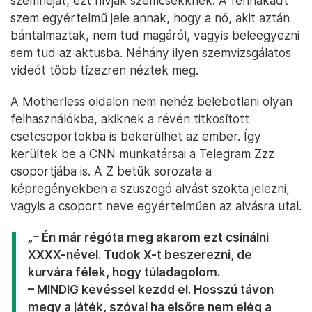
szemhéját, ezt hívják szemcsekknek. A fennakadt
szem egyértelmű jele annak, hogy a nő, akit aztán
bántalmaztak, nem tud magáról, vagyis beleegyezni
sem tud az aktusba. Néhány ilyen szemvizsgálatos
videót több tízezren néztek meg.
A Motherless oldalon nem nehéz belebotlani olyan
felhasználókba, akiknek a révén titkosított
csetcsoportokba is bekerülhet az ember. Így
kerültek be a CNN munkatársai a Telegram Zzz
csoportjába is. A Z betűk sorozata a
képregényekben a szuszogó alvást szokta jelezni,
vagyis a csoport neve egyértelműen az alvásra utal.
„– Én már régóta meg akarom ezt csinálni
XXXX-nével. Tudok X-t beszerezni, de
kurvára félek, hogy túladagolom.
– MINDIG kevéssel kezdd el. Hosszú távon
megy a játék, szóval ha elsőre nem elég a