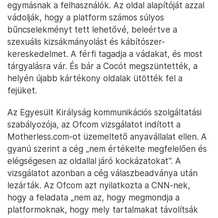
egymásnak a felhasználók. Az oldal alapítóját azzal
vádolják, hogy a platform számos súlyos
bűncselekményt tett lehetővé, beleértve a
szexuális kizsákmányolást és kábítószer-
kereskedelmet. A férfi tagadja a vádakat, és most
tárgyalásra vár. És bár a Cocót megszüntették, a
helyén újabb kártékony oldalak ütötték fel a
fejüket.
Az Egyesült Királyság kommunikációs szolgáltatási
szabályozója, az Ofcom vizsgálatot indított a
Motherless.com-ot üzemeltető anyavállalat ellen. A
gyanú szerint a cég „nem értékelte megfelelően és
elégségesen az oldallal járó kockázatokat”. A
vizsgálatot azonban a cég válaszbeadványa után
lezárták. Az Ofcom azt nyilatkozta a CNN-nek,
hogy a feladata „nem az, hogy megmondja a
platformoknak, hogy mely tartalmakat távolítsák