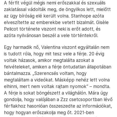
A férfit végül mégis nemi erőszakkal és szexuális
zaklatással vádolták meg, de öngyilkos lett, mielőtt
az ügy bíróság elé került volna. Stanhope azóta
elveszítette az emberekbe vetett bizalmát. Gisèle
Pelicot története viszont neki is erőt adott, és
azóta nyilvánosan beszél a vele történtekről.
Egy harmadik nő, Valentina viszont egyáltalán nem
is tudott róla, hogy mit tesz vele a férje. 20 évig
voltak házasok, amikor megtalálta azokat a
felvételeket, amiken a férje öntudatlan állapotában
bántalmazza. „Szerencsés voltam, hogy
megtaláltam a videókat. Másképp nehéz lett volna
elhinni, mert nem voltak rajtam nyomok” – mondta.
A férje is sokat böngészett a világhálón. Mára úgy
gondolja, hogy valójában a Zzz csetcsoportban lévő
férfiakhoz hasonlóan összeszedte az információkat,
hogy hogyan erőszakolja meg őt. 2021-ben