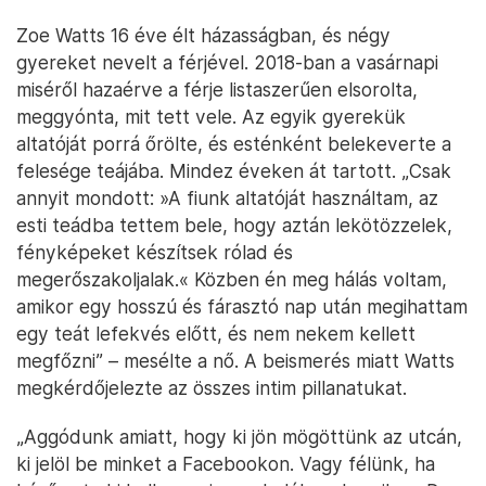
Zoe Watts 16 éve élt házasságban, és négy
gyereket nevelt a férjével. 2018-ban a vasárnapi
miséről hazaérve a férje listaszerűen elsorolta,
meggyónta, mit tett vele. Az egyik gyerekük
altatóját porrá őrölte, és esténként belekeverte a
felesége teájába. Mindez éveken át tartott. „Csak
annyit mondott: »A fiunk altatóját használtam, az
esti teádba tettem bele, hogy aztán lekötözzelek,
fényképeket készítsek rólad és
megerőszakoljalak.« Közben én meg hálás voltam,
amikor egy hosszú és fárasztó nap után megihattam
egy teát lefekvés előtt, és nem nekem kellett
megfőzni” – mesélte a nő. A beismerés miatt Watts
megkérdőjelezte az összes intim pillanatukat.
„Aggódunk amiatt, hogy ki jön mögöttünk az utcán,
ki jelöl be minket a Facebookon. Vagy félünk, ha