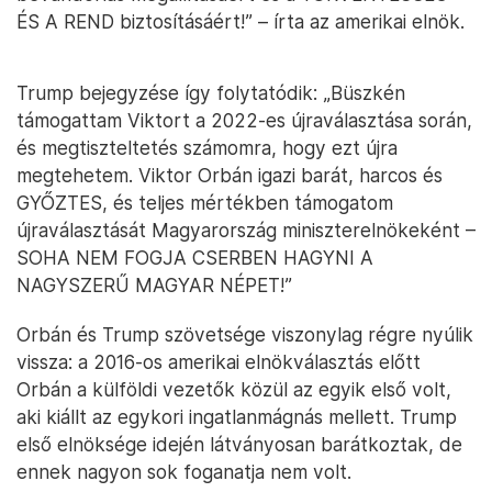
ÉS A REND biztosításáért!” – írta az amerikai elnök.
Trump bejegyzése így folytatódik: „Büszkén
támogattam Viktort a 2022-es újraválasztása során,
és megtiszteltetés számomra, hogy ezt újra
megtehetem. Viktor Orbán igazi barát, harcos és
GYŐZTES, és teljes mértékben támogatom
újraválasztását Magyarország miniszterelnökeként –
SOHA NEM FOGJA CSERBEN HAGYNI A
NAGYSZERŰ MAGYAR NÉPET!”
Orbán és Trump szövetsége viszonylag régre nyúlik
vissza: a 2016-os amerikai elnökválasztás előtt
Orbán a külföldi vezetők közül az egyik első volt,
aki kiállt az egykori ingatlanmágnás mellett. Trump
első elnöksége idején látványosan barátkoztak, de
ennek nagyon sok foganatja nem volt.