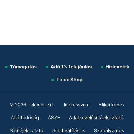
Támogatás
Adó 1% felajánlás
Hírlevelek
Telex Shop
© 2026 Telex.hu Zrt.
Impresszum
Etikai kódex
Átláthatóság
ÁSZF
Adatkezelési tájékoztató
Sütitájékoztató
Süti beállítások
Szabályzatok