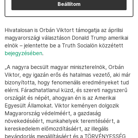
Beállítom
Hivatalosan is Orbán Viktort támogatja az áprilisi
magyarországi választáson Donald Trump amerikai
elnök – jelentette be a Truth Socialön közzétett
bejegyzésében
.
„A nagyra becsült magyar miniszterelnök, Orbán
Viktor, egy igazán erős és hatalmas vezető, aki már
bizonyította, hogy fenomenális eredményeket tud
elérni. Fáradhatatlanul küzd, és szereti nagyszerű
országát és népét, ahogyan én is az Amerikai
Egyesült Államokat. Viktor keményen dolgozik
Magyarország védelméért, a gazdaság
növekedéséért, munkahelyek teremtéséért, a
kereskedelem előmozdításáért, az illegális
bevándorlás megállításáért és a TÖRVÉNYESSÉG