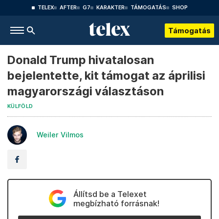
TELEX
AFTER
G7
KARAKTER
TÁMOGATÁS
SHOP
Támogatás
Donald Trump hivatalosan
bejelentette, kit támogat az áprilisi
magyarországi választáson
KÜLFÖLD
Weiler Vilmos
Állítsd be a Telexet
megbízható forrásnak!