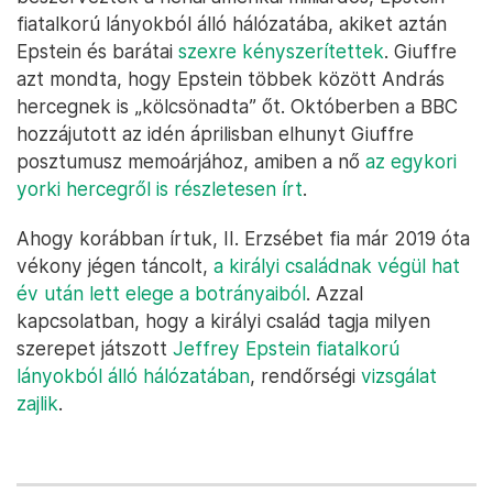
fiatalkorú lányokból álló hálózatába, akiket aztán
Epstein és barátai
szexre kényszerítettek
. Giuffre
azt mondta, hogy Epstein többek között András
hercegnek is „kölcsönadta” őt. Októberben a BBC
hozzájutott az idén áprilisban elhunyt Giuffre
posztumusz memoárjához, amiben a nő
az egykori
yorki hercegről is részletesen írt
.
Ahogy korábban írtuk, II. Erzsébet fia már 2019 óta
vékony jégen táncolt,
a királyi családnak végül hat
év után lett elege a botrányaiból
. Azzal
kapcsolatban, hogy a királyi család tagja milyen
szerepet játszott
Jeffrey Epstein fiatalkorú
lányokból álló hálózatában
, rendőrségi
vizsgálat
zajlik
.