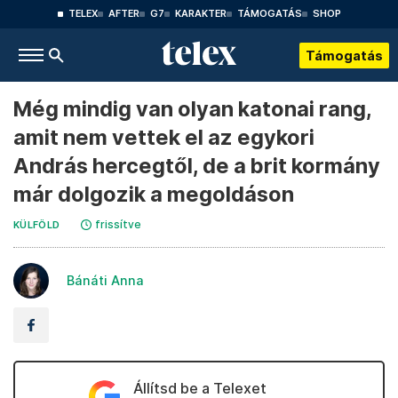
TELEX
AFTER
G7
KARAKTER
TÁMOGATÁS
SHOP
Támogatás
Még mindig van olyan katonai rang,
amit nem vettek el az egykori
András hercegtől, de a brit kormány
már dolgozik a megoldáson
frissítve
KÜLFÖLD
Bánáti Anna
Állítsd be a Telexet