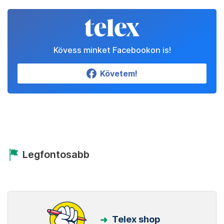
Kövess minket Facebookon is!
Követem!
Legfontosabb
Telex shop