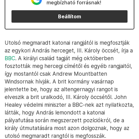
megbízható forrásnak!
Beállítom
Utolsó megmaradt katonai rangjától is megfosztják
az egykori András herceget, III. Károly öccsét, írja a
BBC
. A királyi család tagját még októberben
fosztották meg hercegi címétől és egyéb rangjaitól,
így mostantól csak Andrew Mountbatten
Windsornak hívják. A brit kormány vasárnap
jelentette be, hogy az altengernagyi rangot is
elveszik a brit uralkodó, III. Károly öccsétől. John
Healey védelmi miniszter a BBC-nek azt nyilatkozta,
látták, hogy András lemondott a katonai
pályafutása során megszerzett pozíciókról, de a
király útmutatására most azon dolgoznak, hogy az
utolsó megmaradt rangtól is megfosszák.