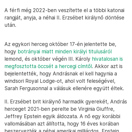
A férfi még 2022-ben veszítette el a többi katonai
rangját, anyja, a néhai II. Erzsébet királynő döntése
után.
Az egykori herceg október 17-én jelentette be,
hogy
botrányai miatt minden királyi titulusáról
lemond, és október végén III. Károly
hivatalosan is
megfosztotta öccsét a hercegi címtől
. Akkor azt is
bejelentették, hogy Andrásnak el kell hagynia a
windsori Royal Lodge-ot, ahol volt feleségével,
Sarah Fergusonnal a válásuk ellenére együtt éltek.
II. Erzsébet brit királynő harmadik gyerekét, András
herceget 2021-ben perelte be Virginia Giuffre,
Jeffrey Epstein egyik áldozata. A nő egy korábbi
vallomásában azt állította, hogy 16 éves korában
beszervezték a néhai amerikai milliárdos, Epstein