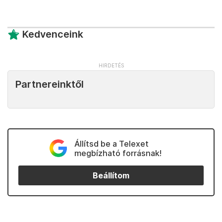
Kedvenceink
Partnereinktől
Állítsd be a Telexet
megbízható forrásnak!
Beállítom